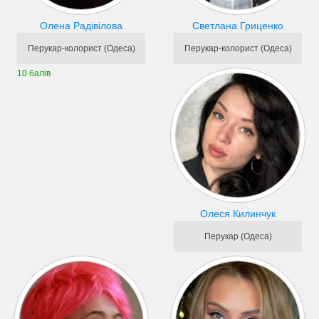
Олена Радівілова
Светлана Гриценко
Перукар-колорист (Одеса)
Перукар-колорист (Одеса)
10 балів
Олеся Килинчук
Перукар (Одеса)