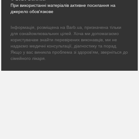
При використанні матеріалів активне посилання на
джерело обов'язкове
Інформація, розміщена на Barb.ua, призначена тільки
для ознайомлювальних цілей. Хоча ми допомагаємо
користувачам знайти перевірених виконавців, ми не
надаємо медичні консультації, діагностику та порад.
Якщо у вас виникла проблема зі здоров'ям, зверніться до
сімейного лікаря.