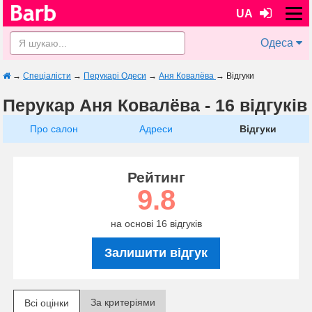
UA
Одеса
→
Спеціалісти
→
Перукарі Одеси
→
Аня Ковалёва
→
Відгуки
Перукар Аня Ковалёва - 16 відгуків
Про салон
Адреси
Відгуки
Рейтинг
9.8
на основі 16 відгуків
Залишити відгук
За критеріями
Всі оцінки