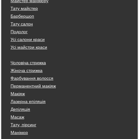
Майстер манікюру
Тату майстер
Барбершоп
Тату салон
Подолог
Усі салони краси
Усі майстри краси
Чоловіча стрижка
Жіноча стрижка
Фарбування волосся
Перманентний макіяж
Макіяж
Лазерна епіляція
Депіляція
Масаж
Тату, пірсинг
Манікюр