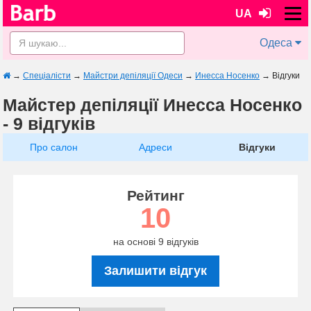
UA
Одеса
→
Спеціалісти
→
Майстри депіляції Одеси
→
Инесса Носенко
→
Відгуки
Майстер депіляції Инесса Носенко
- 9 відгуків
Про салон
Адреси
Відгуки
Рейтинг
10
на основі 9 відгуків
Залишити відгук