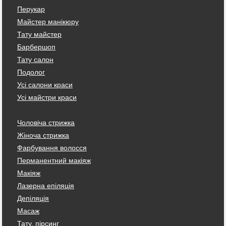
Перукар
Майстер манікюру
Тату майстер
Барбершоп
Тату салон
Подолог
Усі салони краси
Усі майстри краси
Чоловіча стрижка
Жіноча стрижка
Фарбування волосся
Перманентний макіяж
Макіяж
Лазерна епіляція
Депіляція
Масаж
Тату, пірсинг