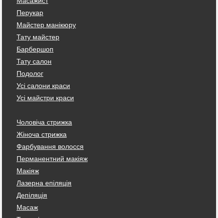
Масажист
Перукар
Майстер манікюру
Тату майстер
Барбершоп
Тату салон
Подолог
Усі салони краси
Усі майстри краси
Чоловіча стрижка
Жіноча стрижка
Фарбування волосся
Перманентний макіяж
Макіяж
Лазерна епіляція
Депіляція
Масаж