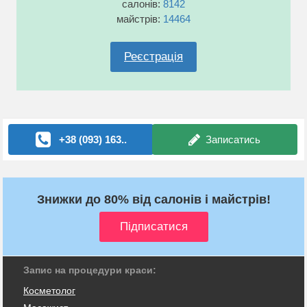
салонів:
8142
майстрів:
14464
Реєстрація
+38 (093) 163..
Записатись
Знижки до 80% від салонів і майстрів!
Запис на процедури краси:
Косметолог