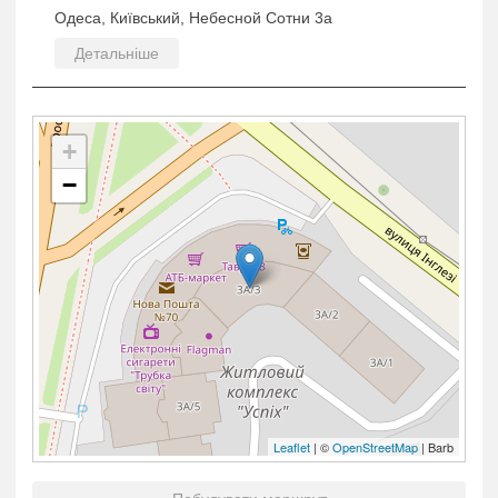
Одеса, Київський, Небесной Сотни 3а
Детальніше
+
−
Leaflet
| ©
OpenStreetMap
| Barb