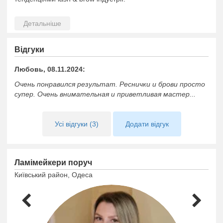
🏆 Мої досягнення: — призові місця у міжнародних
онлайн-чемпіонатах:
🥇 1 місце з нарощування вій
Відгуки
🥈 2 місце з нарощування вій
🥉 3 місце з ламінування вій
Любовь, 08.11.2024:
Також я була організатором Lash-конференції в Одесі у
Очень понравился результат. Реснички и брови просто
2021 році.
супер. Очень внимательная и приветливая мастер...
Послуги:
✔ Нарощування вій
Усі відгуки (3)
Додати відгук
✔ Ламінування вій
✔ Оформлення брів
Ламімейкери поруч
✔ Ламінування брів
Київський район, Одеса
✔Навчу професії з нуля та допоможу впевнено стартувати
у beauty-сфері
У роботі для мене важливі: ✨ якість