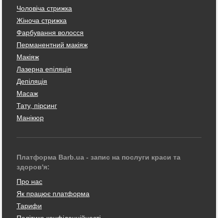
Чоловіча стрижка
Жіноча стрижка
Фарбування волосся
Перманентний макіяж
Макіяж
Лазерна епіляція
Депіляція
Масаж
Тату, пірсинг
Манікюр
Платформа Barb.ua - запис на послуги краси та
здоров'я:
Про нас
Як працює платформа
Тарифи