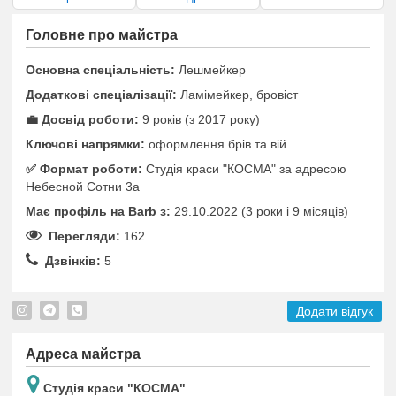
Головне про майстра
Основна спеціальність:
Лешмейкер
Додаткові спеціалізації:
Ламімейкер, бровіст
💼 Досвід роботи:
9 років (з 2017 року)
Ключові напрямки:
оформлення брів та вій
✅️ Формат роботи:
Студія краси "КОСМА" за адресою
Небесной Сотни 3а
Має профіль на Barb з:
29.10.2022 (3 роки i 9 місяців)
Перегляди:
162
Дзвінків:
5
Додати відгук
Адреса майстра
Студія краси "КОСМА"