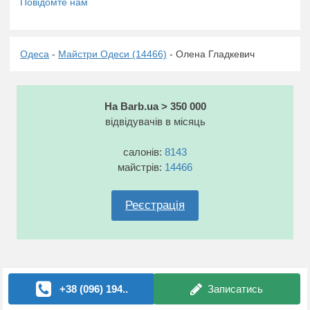
Одеса
-
Майстри Одеси (14466)
- Олена Гладкевич
На Barb.ua > 350 000
відвідувачів в місяць
салонів:
8143
майстрів:
14466
Реєстрація
+38 (096) 194..
Записатись