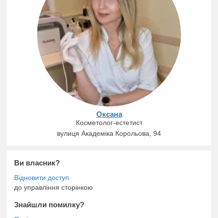
✨ безпека
✨ індивідуальний підхід
✨ комфорт клієнта
Буду рада допомогти вам підкреслити вашу природну
красу та створити ідеальний образ 🌸
📩 Запис та консультація — у приватні повідомлення.
Оксана
Косметолог-естетист
вулиця Академіка Корольова, 94
Ви власник?
до управління сторінкою
Знайшли помилку?