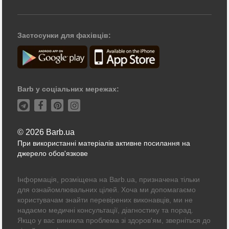
Застосунки для фахівців:
Barb у соціальних мережах:
© 2026 Barb.ua
При використанні матеріалів активне посилання на
джерело обов'язкове
Інформація, розміщена на Barb.ua, призначена тільки
для ознайомлювальних цілей. Хоча ми допомагаємо
користувачам знайти перевірених виконавців, ми не
надаємо медичні консультації, діагностику та порад.
Якщо у вас виникла проблема зі здоров'ям, зверніться до