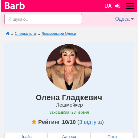
UA
Одеса
→
Спеціалісти
→
Лешмейкери Одеси
Олена Гладкевич
Лешмейкер
Заходив(ла)
23 червня
Рейтинг 10/10
(
3 відгука
)
Прайс
Адреса
Фото