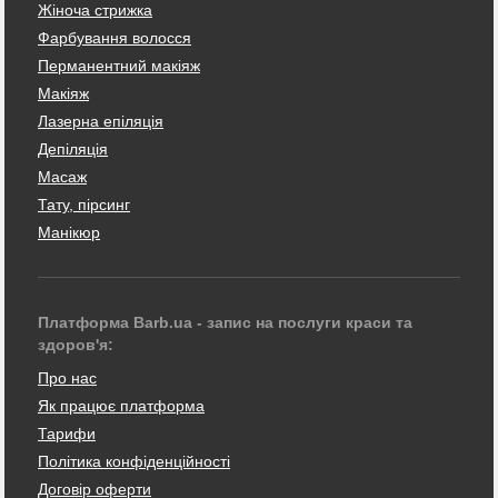
Жіноча стрижка
Фарбування волосся
Перманентний макіяж
Макіяж
Лазерна епіляція
Депіляція
Масаж
Тату, пірсинг
Манікюр
Платформа Barb.ua - запис на послуги краси та
здоров'я:
Про нас
Як працює платформа
Тарифи
Політика конфіденційності
Договір оферти