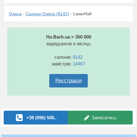
Одеса
-
Салони Одеси (8142)
- LaserHall
На Barb.ua > 350 000
відвідувачів в місяць
салонів:
8142
майстрів:
14467
Реєстрація
+38 (096) 506..
Записатись