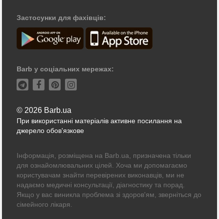
Застосунки для фахівців:
Barb у соціальних мережах:
© 2026 Barb.ua
При використанні матеріалів активне посилання на
джерело обов'язкове
Інформація, розміщена на Barb.ua, призначена тільки
для ознайомлювальних цілей. Хоча ми допомагаємо
користувачам знайти перевірених виконавців, ми не
надаємо медичні консультації, діагностику та порад.
Якщо у вас виникла проблема зі здоров'ям, зверніться до
сімейного лікаря.