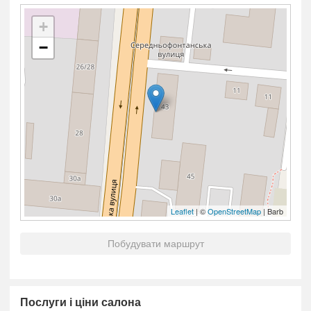
+
−
Leaflet
| ©
OpenStreetMap
| Barb
Побудувати маршрут
Послуги і ціни салона