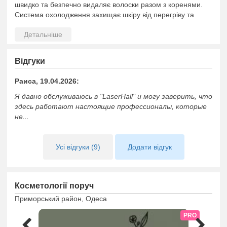
швидко та безпечно видаляє волоски разом з коренями.
Система охолодження захищає шкіру від перегріву та
забезпечує комфортні відчуття під час процедур. Цей
підхід позбавить від небажаної рослинності навіть в
інтимних зонах без ризику опіків чи вростання волосся.
Наші досвідчені фахівці проконсультують вас щодо
Відгуки
підготовки до процедур та догляду за шкірою після
лазерних сеансів. Індивідуальний підхід та відповідальність
Раиса, 19.04.2026:
у вирішенні поставлених завдань персоналу "LaserHall"
Я давно обслуживаюсь в "LaserHall" и могу заверить, что
дають вам гарантію якісного та пролонгованого
здесь работают настоящие профессионалы, которые
результату.
не...
Усі відгуки (9)
Додати відгук
Косметології поруч
Приморський район, Одеса
PRO