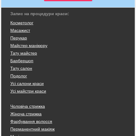
Запис на процедури краси:
Косметолог
Масажист
Перукар
Майстер манікюру
Тату майстер
Барбершоп
Тату салон
Подолог
Усі салони краси
Усі майстри краси
Чоловіча стрижка
Жіноча стрижка
Фарбування волосся
Перманентний макіяж