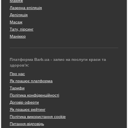
Макіяж
Лазерна епіляція
Депіляція
Масаж
Тату, пірсинг
Манікюр
Платформа Barb.ua - запис на послуги краси та
здоров'я:
Про нас
Як працює платформа
Тарифи
Політика конфіденційності
Договір оферти
Як працює рейтинг
Політика використання cookie
Питання-відповідь