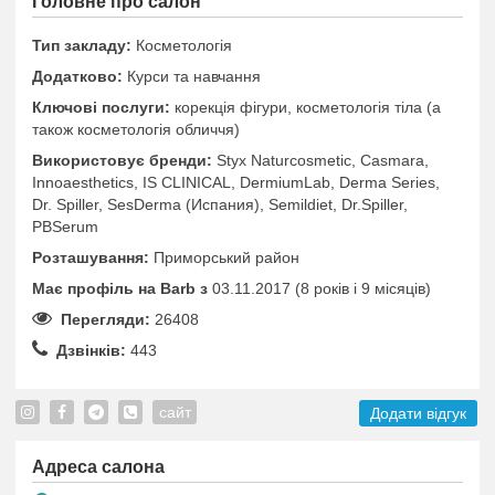
Головне про салон
Тип закладу:
Косметологія
Додатково:
Курси та навчання
Ключові послуги:
корекція фігури, косметологія тіла (а
також косметологія обличчя)
Використовує бренди:
Styx Naturcosmetic, Casmara,
Innoaesthetics, IS CLINICAL, DermiumLab, Derma Series,
Dr. Spiller, SesDerma (Испания), Semildiet, Dr.Spiller,
PBSerum
Розташування:
Приморський район
Має профіль на Barb з
03.11.2017 (8 років i 9 місяців)
Перегляди:
26408
Дзвінків:
443
сайт
Додати відгук
Адреса салона