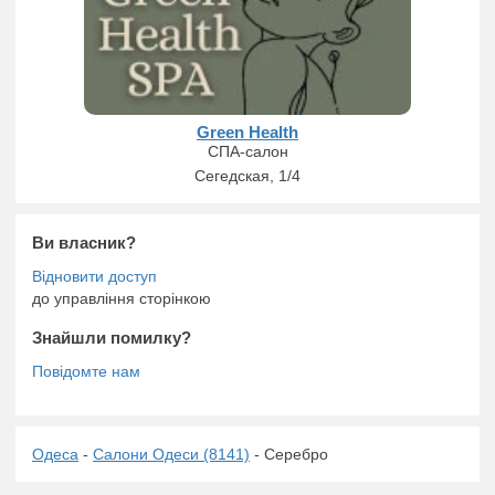
Green Health
СПА-салон
Сегедская, 1/4
Ви власник?
до управління сторінкою
Знайшли помилку?
Одеса
-
Салони Одеси (8141)
- Серебро