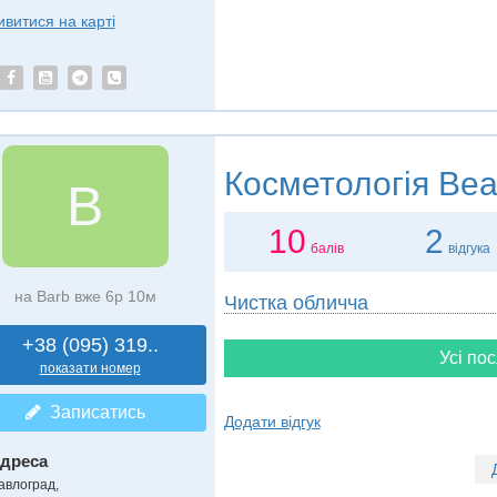
ивитися на карті
Косметологія
Вea
В
10
2
балів
відгука
на Barb вже 6р 10м
Чистка обличча
+38 (095) 319..
Усі пос
показати номер
Записатись
Додати відгук
дреса
авлоград
,