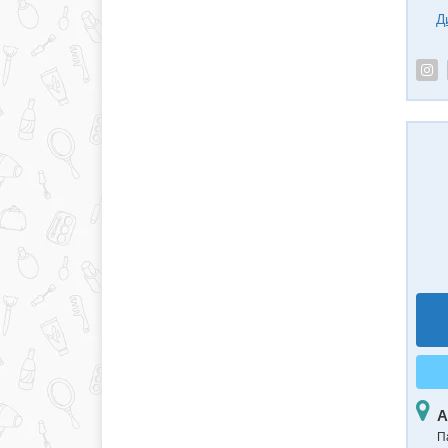
Д
А
П