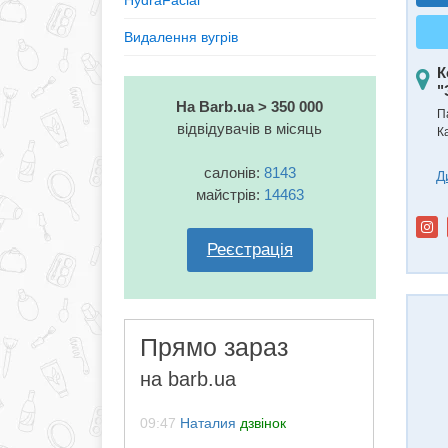
HydraFacial
Видалення вугрів
К
"
На Barb.ua > 350 000
П
відвідувачів в місяць
К
салонів:
8143
Д
майстрів:
14463
Реєстрація
Прямо зараз
на barb.ua
09:47
Наталия
дзвінок