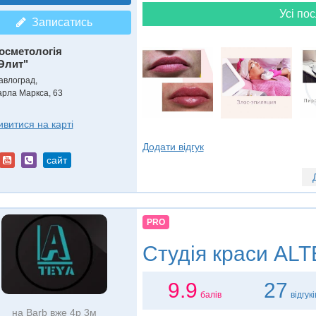
Усі пос
Записатись
осметологія
Элит"
авлоград,
арла Маркса, 63
ивитися на карті
Додати відгук
сайт
PRO
Студія краси
ALT
9.9
27
балів
відгукі
на Barb вже 4р 3м