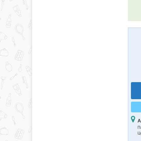
А
П
Ц