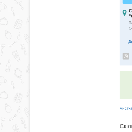
С
"
П
С
Д
Чистка
Скіл