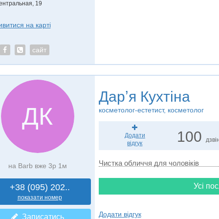
ентральная, 19
ивитися на карті
сайт
Дарʼя Кухтіна
ДК
косметолог-естетист, косметолог
100
Додати
дзвін
відгук
Чистка обличчя для чоловіків
на Barb вже 3р 1м
Усі пос
+38 (095) 202..
показати номер
Додати відгук
Записатись