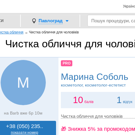
Україн
си
Павлоград
истка обличчя
→
Чистка обличчя для чоловіків
Чистка обличчя для чолові
PRO
Марина Соболь
М
косметолог, косметолог-естетист
10
1
балів
відгук
на Barb вже 6р 10м
Чистка обличчя для чоловіків
+38 (050) 235..
🎁 Знижка 5% за промокодом
показати номер