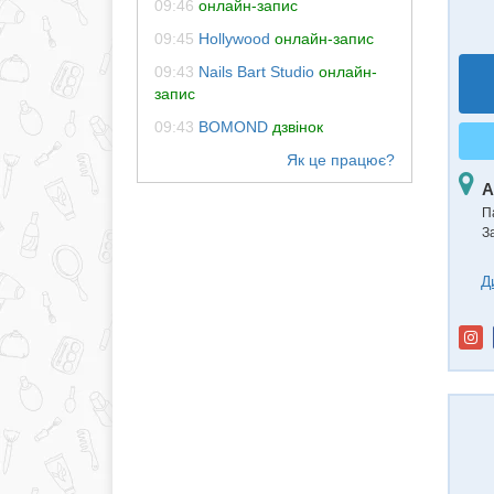
09:46
онлайн-запис
09:45
Hollywood
онлайн-запис
09:43
Nails Bart Studio
онлайн-
запис
09:43
BOMOND
дзвінок
А
П
З
Д