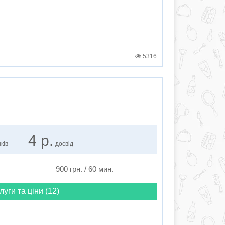
5316
4 р.
ків
досвід
900 грн. / 60 мин.
луги та ціни (12)