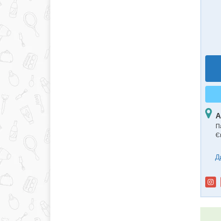
А
П
Є
Д