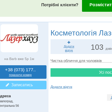
Розмістит
Потрібні клієнти?
Косметологія
Лаз
103
Додати
дзві
відгук
на Barb вже 5р 1м
Чистка обличчя для чоловіків
+38 (073) 177..
Усі пос
показати номер
Записатись
Додати відгук
дреса
авлоград
,
ентральна 56