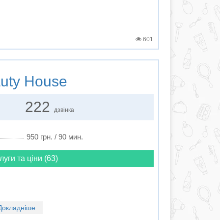
601
uty House
222
дзвінка
950 грн. / 90 мин.
луги та ціни (63)
Докладніше