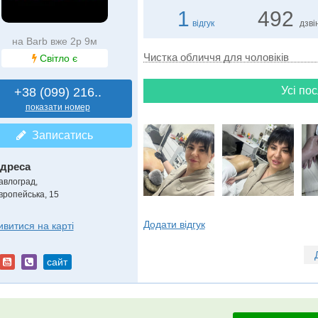
1
492
відгук
дзві
на Barb вже 2р 9м
Чистка обличчя для чоловіків
Світло є
Усі пос
+38 (099) 216..
показати номер
Записатись
дреса
авлоград
,
вропейська, 15
Додати відгук
ивитися на карті
сайт