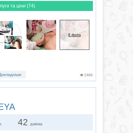
луги та ціни (74)
6 фото
Докладніше
2468
EYA
42
в
дзвінка