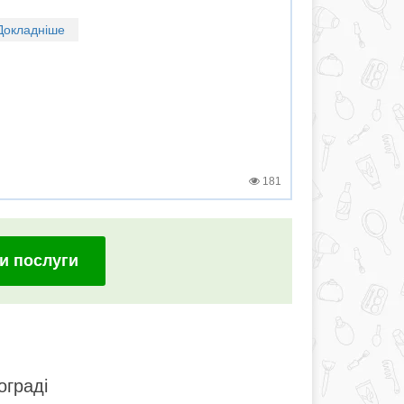
Докладніше
181
и послуги
ограді