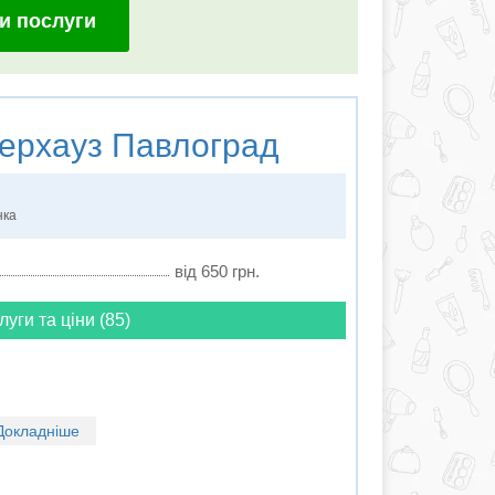
и послуги
ерхауз Павлоград
нка
від 650 грн.
луги та ціни (85)
Докладніше