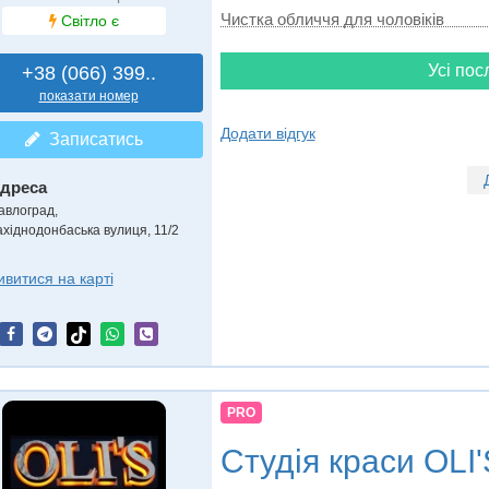
Чистка обличчя для чоловіків
Світло є
Усі пос
+38 (066) 399..
показати номер
Додати відгук
Записатись
дреса
авлоград
,
ахіднодонбаська вулиця, 11/2
ивитися на карті
PRO
Студія краси
OLI