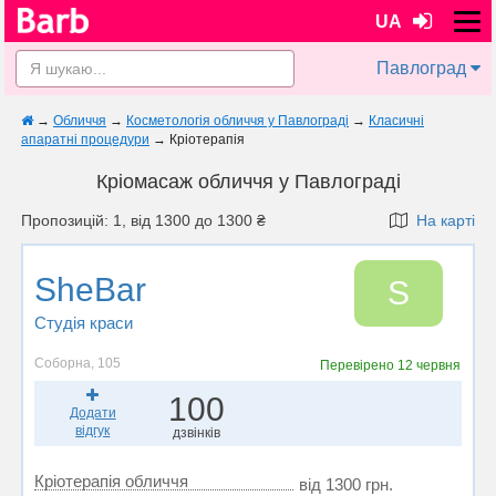
UA
Павлоград
→
Обличчя
→
Косметологія обличчя у Павлограді
→
Класичні
апаратні процедури
→
Кріотерапія
Кріомасаж обличчя у Павлограді
Пропозицій: 1, від 1300 до 1300 ₴
На карті
SheBar
S
Студія краси
Соборна, 105
Перевірено
12 червня
100
Додати
відгук
дзвінків
Кріотерапія обличчя
від 1300 грн.