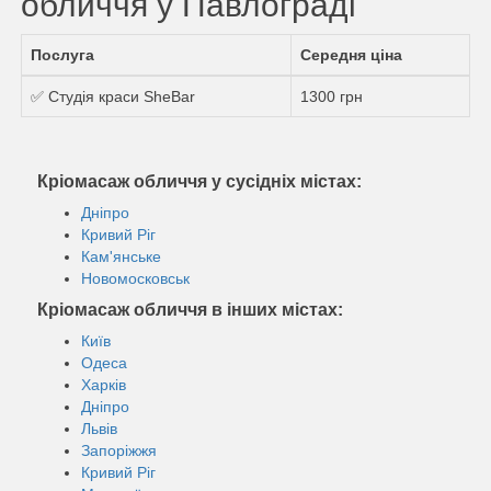
обличчя у Павлограді
Послуга
Середня ціна
✅ Студія краси SheBar
1300 грн
Кріомасаж обличчя у сусідніх містах:
Дніпро
Кривий Ріг
Кам'янське
Новомосковськ
Кріомасаж обличчя в інших містах:
Київ
Одеса
Харків
Дніпро
Львів
Запоріжжя
Кривий Ріг