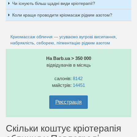
Чи існують більш щадні види кріотерапії?
Коли краще проводити кріомасаж рідким азотом?
Криомассаж обличчя — усуваємо вугрові висипання,
набряклість, себорею, пігментацію рідким азотом
На Barb.ua > 350 000
відвідувачів в місяць
салонів:
8142
майстрів:
14451
Реєстрація
Скільки коштує кріотерапія