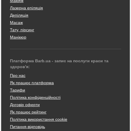
Макіяж
Лазерна епіляція
Депіляція
Масаж
Тату, пірсинг
Манікюр
Платформа Barb.ua - запис на послуги краси та
здоров'я:
Про нас
Як працює платформа
Тарифи
Політика конфіденційності
Договір оферти
Як працює рейтинг
Політика використання cookie
Питання-відповідь