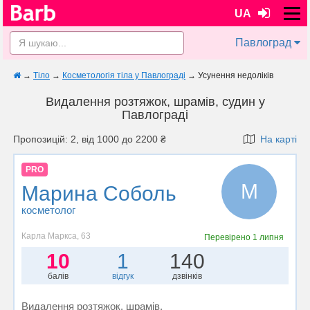
UA
Павлоград
→
Тіло
→
Косметологія тіла у Павлограді
→
Усунення недоліків
Видалення розтяжок, шрамів, судин у
Павлограді
Пропозицій: 2, від 1000 до 2200 ₴
На карті
PRO
М
Марина Соболь
косметолог
Карла Маркса, 63
Перевірено
1 липня
10
1
140
балів
відгук
дзвінків
Видалення розтяжок, шрамів,