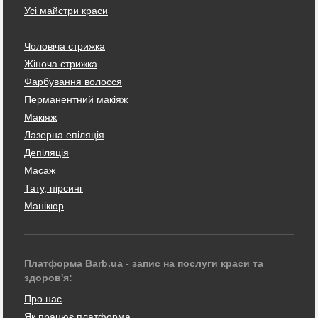
Усі майстри краси
Чоловіча стрижка
Жіноча стрижка
Фарбування волосся
Перманентний макіяж
Макіяж
Лазерна епіляція
Депіляція
Масаж
Тату, пірсинг
Манікюр
Платформа Barb.ua - запис на послуги краси та
здоров'я:
Про нас
Як працює платформа