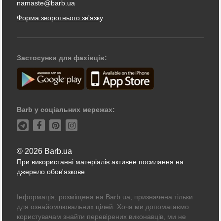
namaste@barb.ua
Форма зворотнього зв'язку
Застосунки для фахівців:
Barb у соціальних мережах:
© 2026 Barb.ua
При використанні матеріалів активне посилання на
джерело обов'язкове
Інформація, розміщена на Barb.ua, призначена тільки
для ознайомлювальних цілей. Хоча ми допомагаємо
користувачам знайти перевірених виконавців, ми не