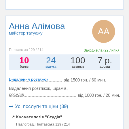
Анна Алімова
АА
майстер татуажу
Полтавська 129 / 214
Заходив(ла)
22 липня
10
24
100
7 р.
балів
відгука
дзвінків
досвід
Видалення розтяжок
від 1500 грн. / 60 мин.
Видалення розтяжок, шрамів,
сосудів
від 1000 грн. / 20 мин.
➡️ Усі послуги та ціни (39)
📍
Косметологія "Студія"
Павлоград, Полтавська 129 / 214