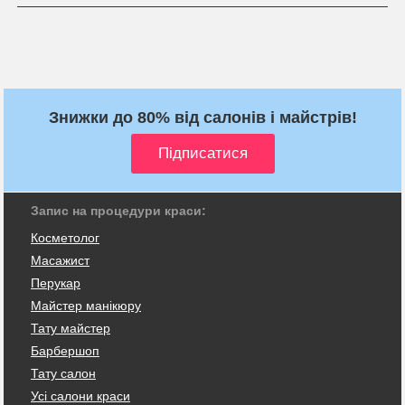
Знижки до 80% від салонів і майстрів!
Запис на процедури краси:
Косметолог
Масажист
Перукар
Майстер манікюру
Тату майстер
Барбершоп
Тату салон
Усі салони краси