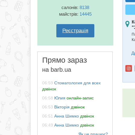
салонів:
8138
майстрів:
14445
К
"
Реєстрація
П
К
Д
Прямо зараз
на barb.ua
06:59
Стоматология для всех
дзвінок
06:58
Юлия
онлайн-запис
06:53
Вікторія
дзвінок
06:51
Анна Шимко
дзвінок
06:49
Анна Шимко
дзвінок