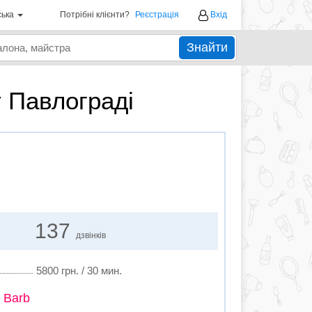
ська
Потрібні клієнти?
Реєстрація
Вхід
Знайти
у Павлограді
137
дзвінків
5800 грн. / 30 мин.
 Barb