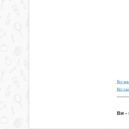
Всі ма
Всі са
Ви -