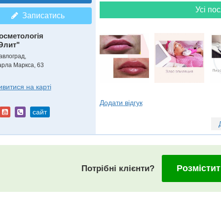
Усі пос
Записатись
осметологія
Элит"
авлоград,
арла Маркса, 63
ивитися на карті
Додати відгук
сайт
Розмістит
Потрібні клієнти?