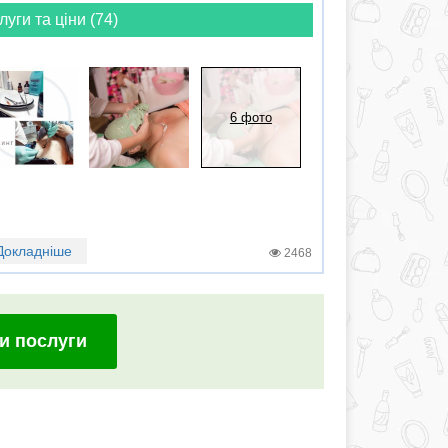
луги та ціни (74)
6 фото
Докладніше
2468
и послуги