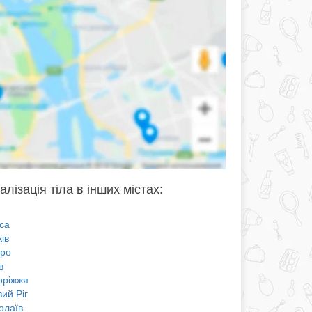
алізація тіла в інших містах:
са
ів
про
в
оріжжя
ий Ріг
олаїв