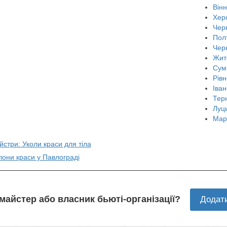
Він
Хер
Черн
Пол
Чер
Жит
Сум
Рівн
Іван
Тер
Луц
Мар
йстри: Уколи краси для тіла
лони краси у Павлограді
 майстер або власник бьюті-організації?
Додат