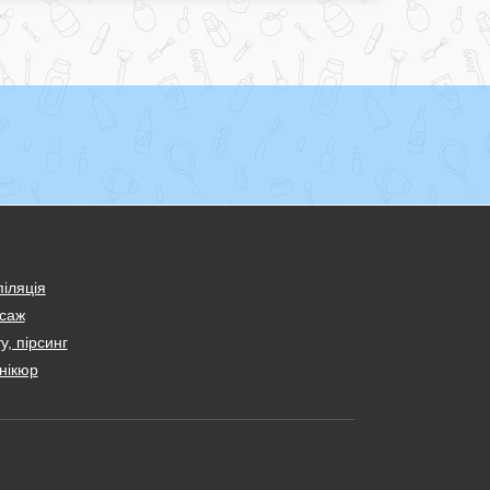
іляція
саж
у, пірсинг
нікюр