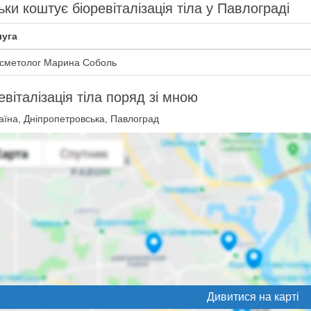
ьки коштує біоревіталізація тіла у Павлограді
уга
сметолог Марина Соболь
евіталізація тіла поряд зі мною
аїна, Дніпропетровська, Павлоград
Дивитися на карті