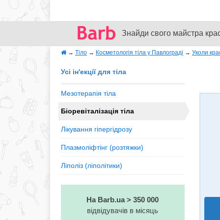
Знайди свого майстра кра
→
Тіло
→
Косметологія тіла у Павлограді
→
Уколи кра
Усі ін'екції для тіла
Мезотерапія тіла
Біоревіталізація тіла
Лікування гіпергідрозу
Плазмоліфтінг (розтяжки)
Ліполіз (ліполітики)
На Barb.ua > 350 000
відвідувачів в місяць