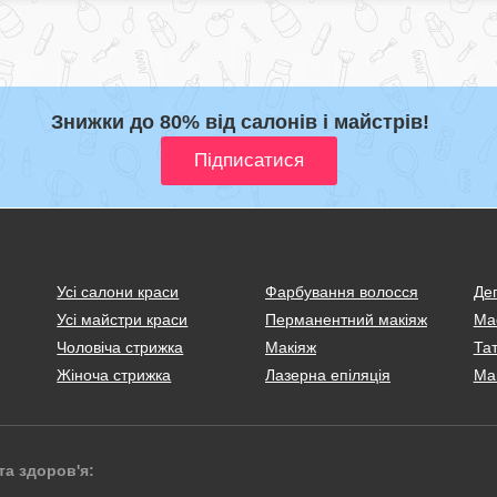
Знижки до 80% від салонів і майстрів!
Усі салони краси
Фарбування волосся
Деп
Усі майстри краси
Перманентний макіяж
Ма
Чоловіча стрижка
Макіяж
Тат
Жіноча стрижка
Лазерна епіляція
Ма
та здоров'я: