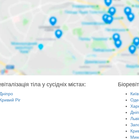
віталізація тіла у сусідніх містах:
Біоревіт
Дніпро
Київ
Кривий Ріг
Оде
Харк
Дні
Льві
Зап
Крив
Мик