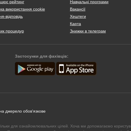
ацює рейтинг
Навчальні програми
ка використання cookie
Вакансії
я-відповідь
Хештеги
Карта
ник процедур
Знижки в телеграм
Застосунки для фахівців:
 на джерело обов'язкове
тільки для ознайомлювальних цілей. Хоча ми допомагаємо користув