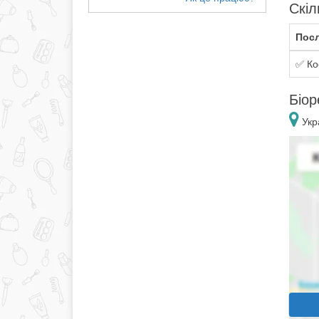
Скіл
Посл
✅ Ко
Біор
Укр