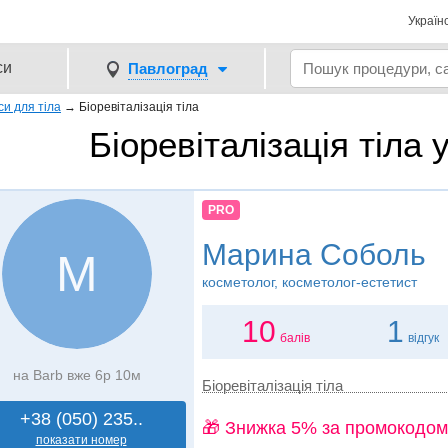
Україн
си
Павлоград
си для тіла
→
Біоревіталізація тіла
Біоревіталізація тіла 
PRO
Марина Соболь
М
косметолог, косметолог-естетист
10
1
балів
відгук
на Barb вже 6р 10м
Біоревіталізація тіла
+38 (050) 235..
🎁 Знижка 5% за промокодом
показати номер