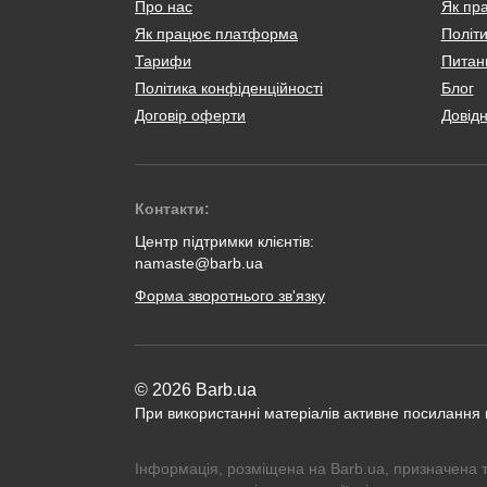
Про нас
Як пр
Як працює платформа
Політи
Тарифи
Питанн
Політика конфіденційності
Блог
Договір оферти
Довід
Контакти:
Центр підтримки клієнтів:
namaste@barb.ua
Форма зворотнього зв'язку
© 2026 Barb.ua
При використанні матеріалів активне посилання
Інформація, розміщена на Barb.ua, призначена 