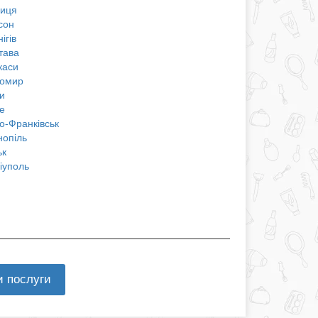
ниця
сон
ігів
тава
каси
омир
и
е
о-Франківськ
нопіль
ьк
іуполь
и послуги