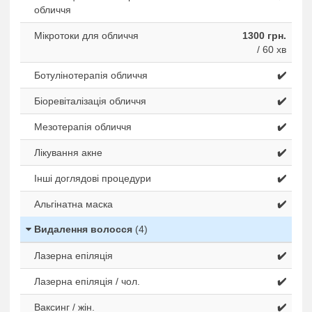
обличчя
Мікротоки для обличчя
1300 грн.
/ 60 хв
Ботулінотерапія обличчя
✔️
Біоревіталізація обличчя
✔️
Мезотерапія обличчя
✔️
Лікування акне
✔️
Інші доглядові процедури
✔️
Альгінатна маска
✔️
Видалення волосся
(4)
Лазерна епіляція
✔️
Лазерна епіляція / чол.
✔️
Ваксинг / жін.
✔️