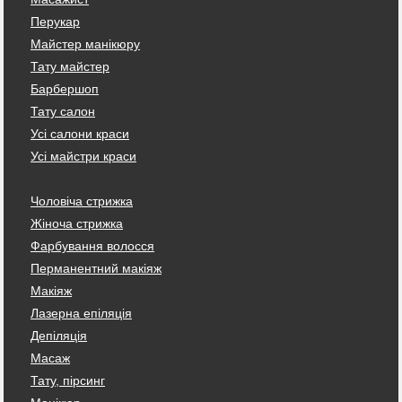
Перукар
Майстер манікюру
Тату майстер
Барбершоп
Тату салон
Усі салони краси
Усі майстри краси
Чоловіча стрижка
Жіноча стрижка
Фарбування волосся
Перманентний макіяж
Макіяж
Лазерна епіляція
Депіляція
Масаж
Тату, пірсинг