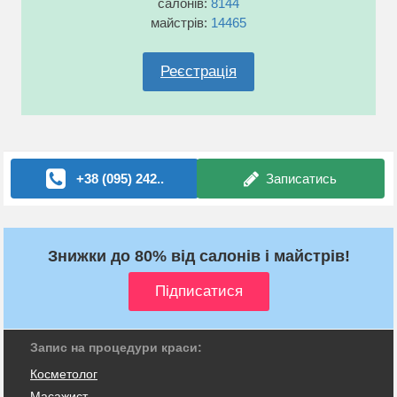
салонів:
8144
майстрів:
14465
Реєстрація
+38 (095) 242..
Записатись
Знижки до 80% від салонів і майстрів!
Запис на процедури краси:
Косметолог
Масажист