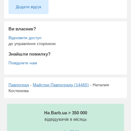
Додати відгук
Ви власник?
до управління сторінкою
Знайшли помилку?
Павлоград
-
Майстри Павлограду (14465)
- Наталия
Костюкова
На Barb.ua > 350 000
відвідувачів в місяць