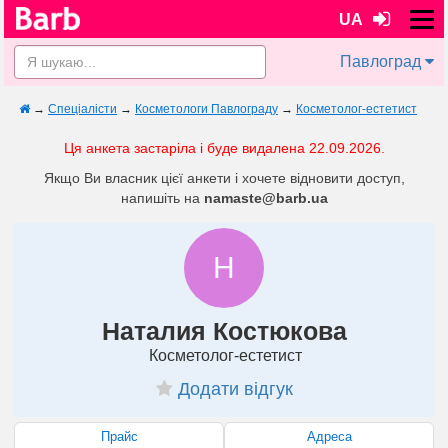
UA
Павлоград
→
Спеціалісти
→
Косметологи Павлограду
→
Косметолог-естетист
Ця анкета застаріла і буде видалена 22.09.2026.
Якщо Ви власник цієї анкети і хочете відновити доступ,
напишіть на
namaste@barb.ua
Н
Наталия Костюкова
Косметолог-естетист
Додати відгук
Прайс
Адреса