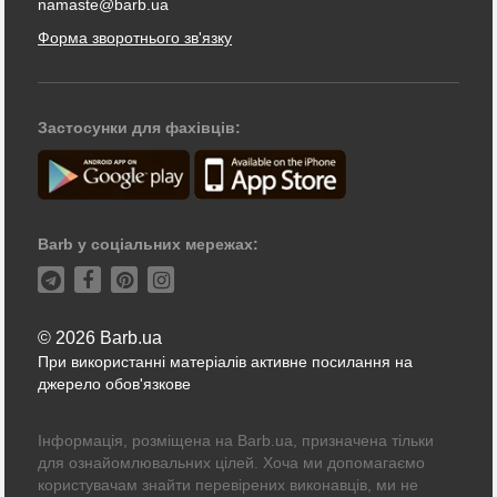
namaste@barb.ua
Форма зворотнього зв'язку
Застосунки для фахівців:
Barb у соціальних мережах:
© 2026 Barb.ua
При використанні матеріалів активне посилання на
джерело обов'язкове
Інформація, розміщена на Barb.ua, призначена тільки
для ознайомлювальних цілей. Хоча ми допомагаємо
користувачам знайти перевірених виконавців, ми не