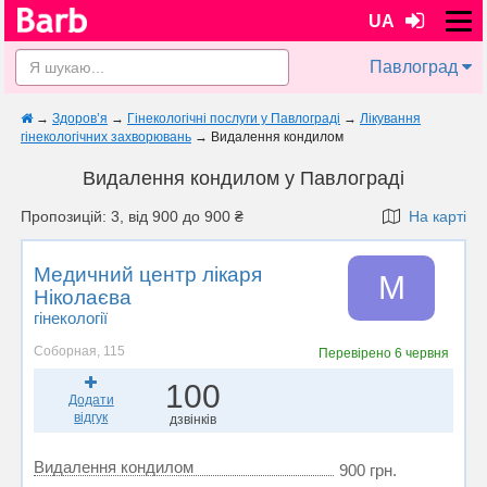
UA
Павлоград
→
Здоров’я
→
Гінекологічні послуги у Павлограді
→
Лікування
гінекологічних захворювань
→
Видалення кондилом
Видалення кондилом у Павлограді
Пропозицій: 3, від 900 до 900 ₴
На карті
Медичний центр лікаря
М
Ніколаєва
гінекології
Соборная, 115
Перевірено
6 червня
100
Додати
відгук
дзвінків
Видалення кондилом
900 грн.