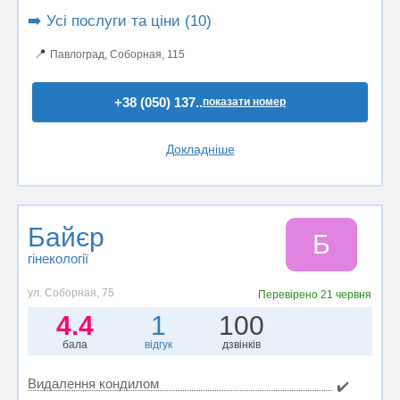
➡️ Усі послуги та ціни (10)
📍
Павлоград, Соборная, 115
+38 (050) 137..
показати номер
Докладніше
Байєр
Б
гінекології
ул. Соборная, 75
Перевірено
21 червня
4.4
1
100
бала
відгук
дзвінків
Видалення кондилом
✔️