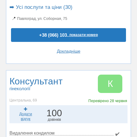
➡️ Усі послуги та ціни (30)
📍
Павлоград, ул. Соборная, 75
+38 (066) 103..
показати номер
Докладніше
Консультант
К
гінекології
Центральна, 69
Перевірено
28 червня
100
Додати
відгук
дзвінків
Видалення кондилом
✔️