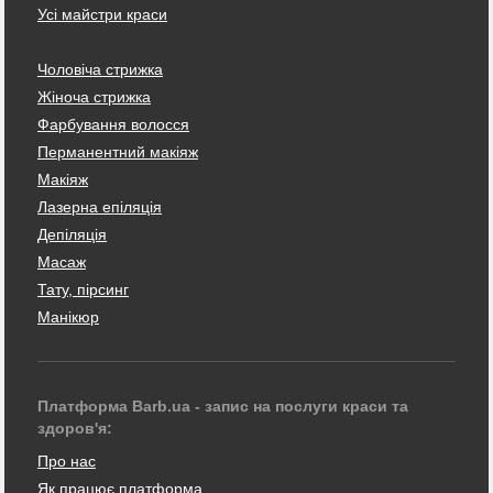
Усі майстри краси
Чоловіча стрижка
Жіноча стрижка
Фарбування волосся
Перманентний макіяж
Макіяж
Лазерна епіляція
Депіляція
Масаж
Тату, пірсинг
Манікюр
Платформа Barb.ua - запис на послуги краси та
здоров'я:
Про нас
Як працює платформа