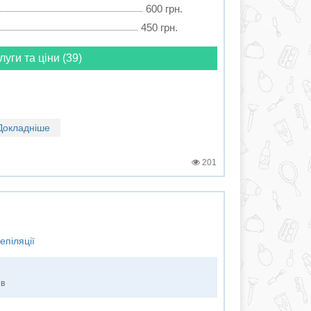
600 грн.
450 грн.
луги та ціни (39)
Докладніше
201
епіляції
ів