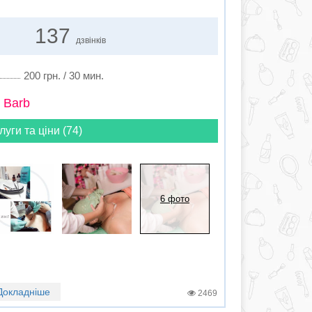
137
дзвінків
200 грн. / 30 мин.
 Barb
луги та ціни (74)
6 фото
Докладніше
2469