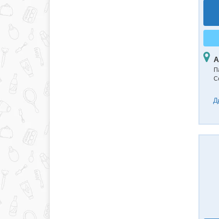
А
П
С
Д