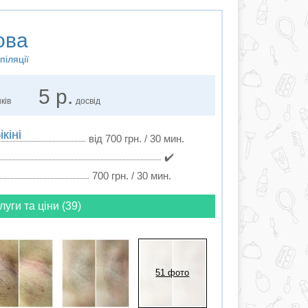
ова
піляції
5 р.
ків
досвід
кіні
від 700 грн. / 30 мин.
✔️
700 грн. / 30 мин.
луги та ціни (39)
51 фото