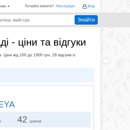
ська
Потрібні клієнти?
Реєстрація
Вхід
Знайти
і - ціни та відгуки
Ціни від 100 до 1900 грн, 28 відгуків із
EYA
42
в
дзвінка