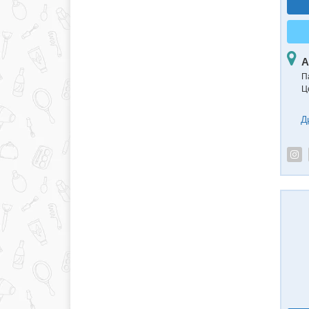
А
П
Ц
Д