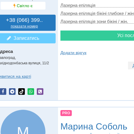
Лазерна епіляція
Світло є
Лазерна епіляція бікіні глибоке / жін
+38 (066) 399..
Лазерна епіляція зони бікіні / жін.
показати номер
Усі пос
Записатись
дреса
Додати відгук
авлоград
,
ахіднодонбаська вулиця, 11/2
ивитися на карті
PRO
Марина Соболь
М