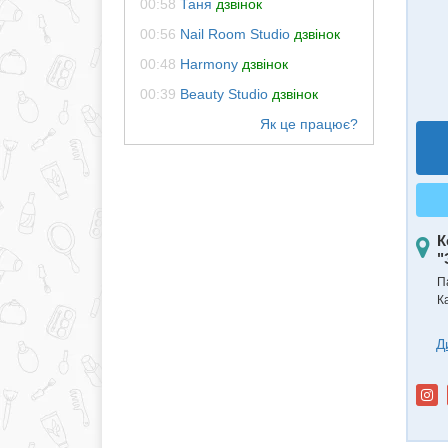
00:58
Таня
дзвінок
00:56
Nail Room Studio
дзвінок
00:48
Harmony
дзвінок
00:39
Beauty Studio
дзвінок
К
"
П
К
Д