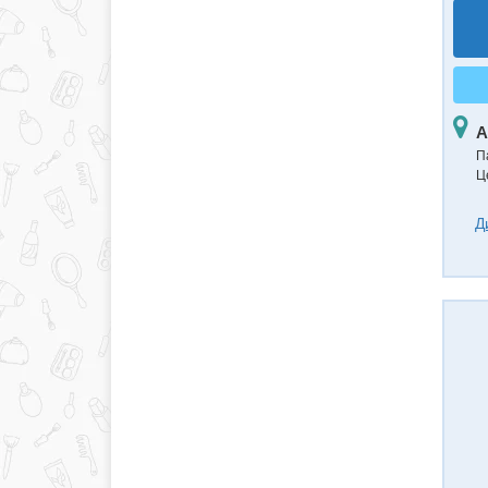
А
П
Ц
Д