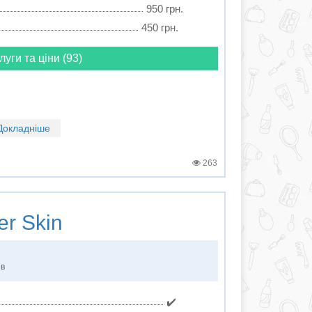
950 грн.
450 грн.
луги та ціни (93)
Докладніше
263
r Skin
ів
✔️