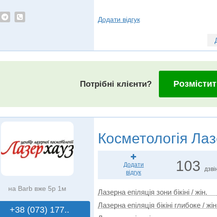
Додати відгук
Розмістит
Потрібні клієнти?
Косметологія
Лаз
103
Додати
дзві
відгук
на Barb вже 5р 1м
Лазерна епіляція зони бікіні / жін.
Лазерна епіляція бікіні глибоке / жін
+38 (073) 177..