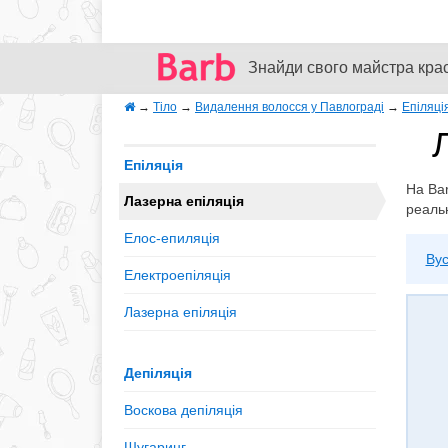
Знайди свого майстра кра
→
Тіло
→
Видалення волосся у Павлограді
→
Епіляці
Епіляція
На Bar
Лазерна епіляція
реаль
Елос-епиляція
Вус
Електроепіляція
Лазерна епіляція
Депіляція
Воскова депіляція
Шугаринг