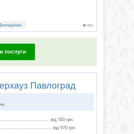
Докладніше
441
и послуги
ерхауз Павлоград
нка
від 700 грн.
від 970 грн.