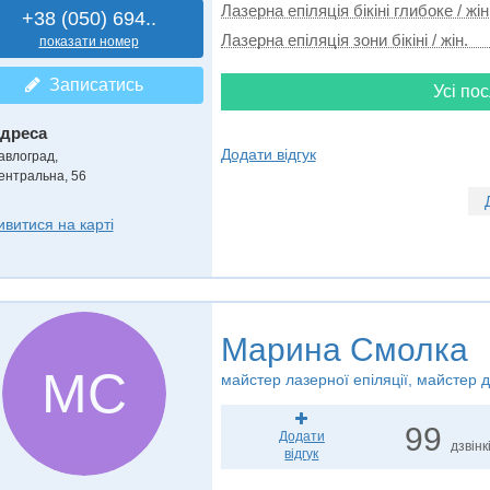
Лазерна епіляція бікіні глибоке / жін
+38 (050) 694..
Лазерна епіляція зони бікіні / жін.
показати номер
Записатись
Усі пос
дреса
Додати відгук
авлоград
,
ентральна, 56
ивитися на карті
Марина Смолка
МС
майстер лазерної епіляції, майстер д
99
Додати
дзвінк
відгук