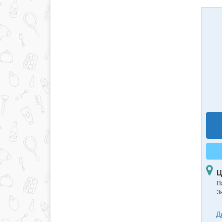
Ц
П
З
Д