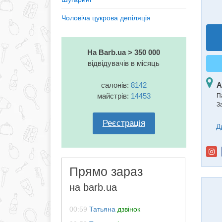
Чоловіча цукрова депіляція
На Barb.ua > 350 000
відвідувачів в місяць
А
салонів:
8142
майстрів:
14453
П
З
Реєстрація
Д
Прямо зараз
на barb.ua
00:59
Татьяна
дзвінок