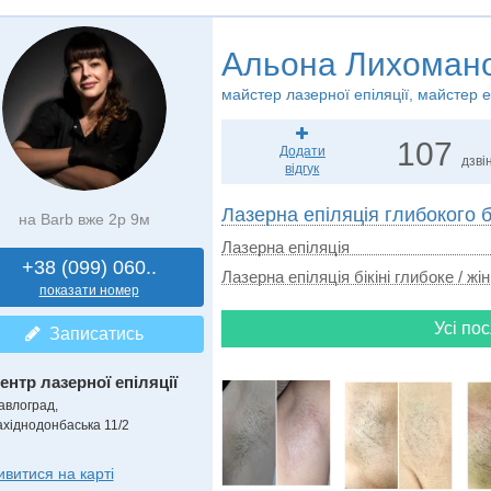
Альона Лихоман
майстер лазерної епіляції, майстер е
107
Додати
дзвін
відгук
Лазерна епіляція глибокого бі
на Barb вже 2р 9м
Лазерна епіляція
+38 (099) 060..
Лазерна епіляція бікіні глибоке / жін
показати номер
Усі пос
Записатись
ентр лазерної епіляції
авлоград,
ахіднодонбаська 11/2
ивитися на карті