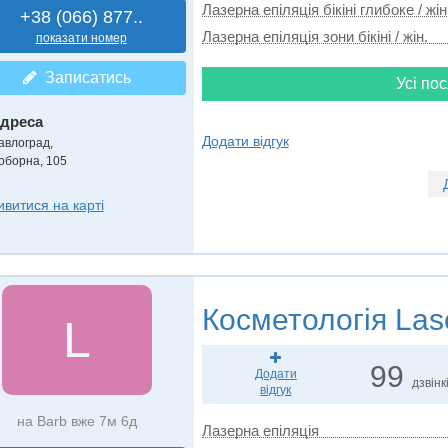
Лазерна епіляція бікіні глибоке / жін
+38 (066) 877..
Лазерна епіляція зони бікіні / жін.
показати номер
Записатись
Усі пос
дреса
Додати відгук
авлоград
,
оборна, 105
ивитися на карті
Косметологія
Lase
L
99
Додати
дзвінк
відгук
на Barb вже 7м 6д
Лазерна епіляція