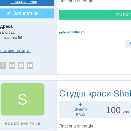
Лазерна епіляція
показати номер
Записатись
Усі пос
дреса
Додати відгук
авлоград
,
ентральна 56
ивитися на карті
Студія краси
She
S
100
Додати
дзвін
відгук
на Barb вже 7м 6д
Лазерна епіляція