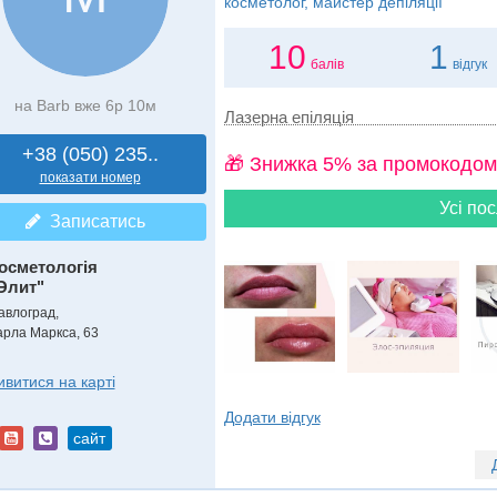
косметолог, майстер депіляції
10
1
балів
відгук
на Barb вже 6р 10м
Лазерна епіляція
+38 (050) 235..
🎁 Знижка 5% за промокодом
показати номер
Усі пос
Записатись
осметологія
Элит"
авлоград,
арла Маркса, 63
ивитися на карті
Додати відгук
сайт