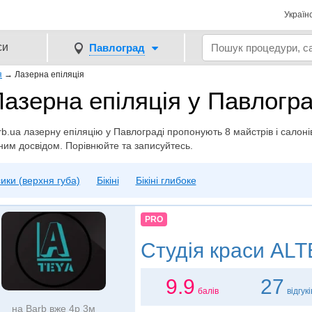
Україн
си
Павлоград
я
→
Лазерна епіляція
Лазерна епіляція у Павлоград
b.ua лазерну епіляцію у Павлограді пропонують 8 майстрів i салонів. 
ним досвідом. Порівнюйте та записуйтесь.
ики (верхня губа)
Бікіні
Бікіні глибоке
PRO
Студія краси
ALT
9.9
27
балів
відгукі
на Barb вже 4р 3м