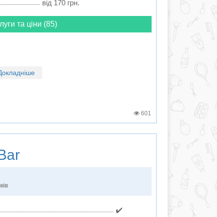
від 170 грн.
луги та ціни (85)
Докладніше
601
Bar
ків
✔️