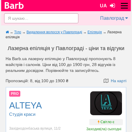
UA
Павлоград
→
Тіло
→
Видалення волосся у Павлограді
→
Епіляція
→
Лазерна
епіляція
Лазерна епіляція у Павлограді - ціни та відгуки
На Barb.ua лазерну епіляцію у Павлограді пропонують 8
майстрів i салонів. Ціни від 100 до 1900 грн, 28 відгуків із
реальним досвідом. Порівнюйте та записуйтесь.
Пропозицій: 8, від 100 до 1900 ₴
На карті
PRO
ALTEYA
Студія краси
Світло є
Західнодонбаська вулиця, 11/2
Заходив(ла)
сьогодні