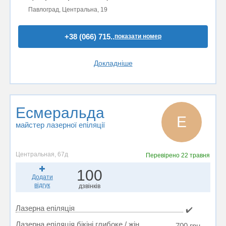
Павлоград, Центральна, 19
+38 (066) 715..
показати номер
Докладніше
Есмеральда
Е
майстер лазерної епіляції
Центральная, 67д
Перевірено
22 травня
100
Додати
відгук
дзвінків
Лазерна епіляція
✔️
Лазерна епіляція бікіні глибоке / жін
700 грн.