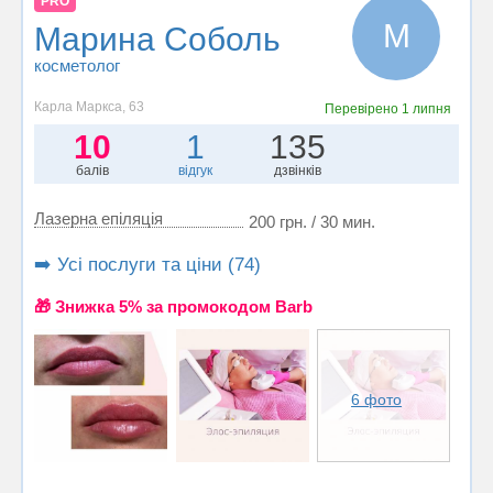
PRO
М
Марина Соболь
косметолог
Карла Маркса, 63
Перевірено
1 липня
10
1
135
балів
відгук
дзвінків
Лазерна епіляція
200 грн. / 30 мин.
➡️ Усі послуги та ціни (74)
🎁 Знижка 5% за промокодом Barb
6 фото