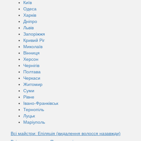
Київ
Одеса
Харків
Дніпро
Львів
Запоріжжя
Кривий Ріг
Миколаїв
Вінниця
Херсон
Чернігів
Полтава
Черкаси
Житомир
Суми
Рівне
Івано-Франківськ
Тернопіль
Луцьк
Маріуполь
Всі майстри: Епіляція (видалення волосся назавжди)