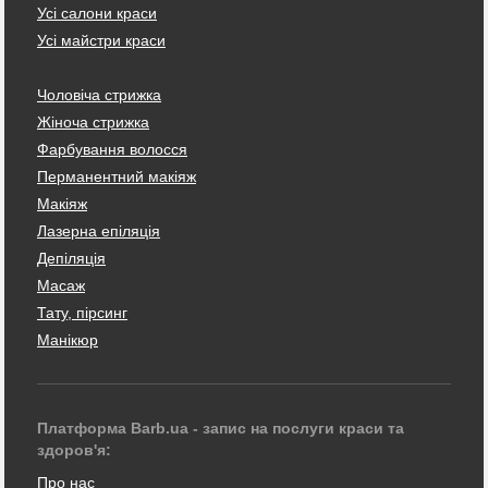
Усі салони краси
Усі майстри краси
Чоловіча стрижка
Жіноча стрижка
Фарбування волосся
Перманентний макіяж
Макіяж
Лазерна епіляція
Депіляція
Масаж
Тату, пірсинг
Манікюр
Платформа Barb.ua - запис на послуги краси та
здоров'я:
Про нас