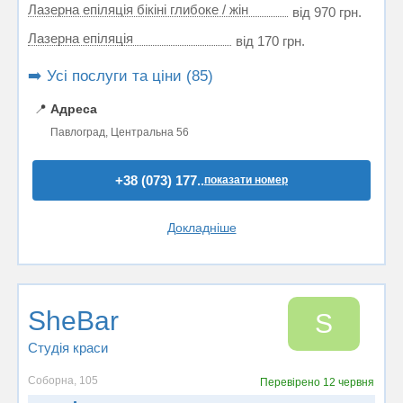
Лазерна епіляція бікіні глибоке / жін
від 970 грн.
Лазерна епіляція
від 170 грн.
➡️ Усі послуги та ціни (85)
📍
Адреса
Павлоград, Центральна 56
+38 (073) 177..
показати номер
Докладніше
SheBar
S
Студія краси
Соборна, 105
Перевірено
12 червня