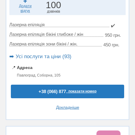
100
Додати
відгук
дзвінків
Лазерна епіляція
✔️
Лазерна епіляція бікіні глибоке / жін
950 грн.
Лазерна епіляція зони бікіні / жін.
450 грн.
➡️ Усі послуги та ціни (93)
📍
Адреса
Павлоград, Соборна, 105
+38 (066) 877..
показати номер
Докладніше