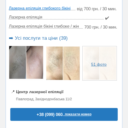
Лазерна епіляція глибокого бікіні
від 700 грн. / 30 мин.
Лазерна епіляція
✔️
Лазерна епіляція бікіні глибоке / жін
700 грн. / 30 мин.
➡️ Усі послуги та ціни (39)
51 фото
📍
Центр лазерної епіляції
Павлоград, Західнодонбаська 11/2
+38 (099) 060..
показати номер