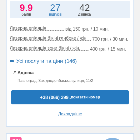
9.9
27
42
балів
відгуків
дзвінка
Лазерна епіляція
від 150 грн. / 10 мин.
Лазерна епіляція бікіні глибоке / жін
700 грн. / 30 мин.
Лазерна епіляція зони бікіні / жін.
400 грн. / 15 мин.
➡️ Усі послуги та ціни (146)
📍
Адреса
Павлоград, Західнодонбаська вулиця, 11/2
+38 (066) 399..
показати номер
Докладніше