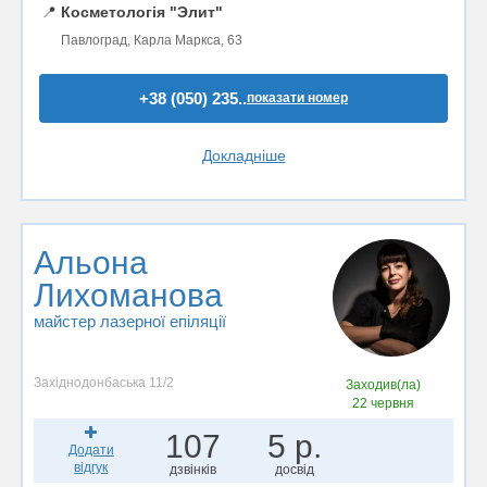
📍
Косметологія "Элит"
Павлоград, Карла Маркса, 63
+38 (050) 235..
показати номер
Докладніше
Альона
Лихоманова
майстер лазерної епіляції
Західнодонбаська 11/2
Заходив(ла)
22 червня
107
5 р.
Додати
відгук
дзвінків
досвід