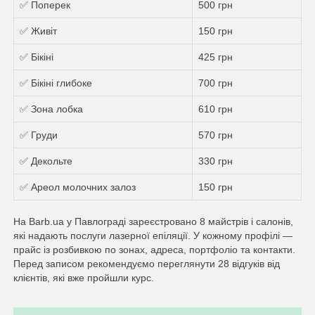
✅ Поперек
500 грн
✅ Живіт
150 грн
✅ Бікіні
425 грн
✅ Бікіні глибоке
700 грн
✅ Зона лобка
610 грн
✅ Груди
570 грн
✅ Декольте
330 грн
✅ Ареол молочних залоз
150 грн
На Barb.ua у Павлограді зареєстровано 8 майстрів i салонів,
які надають послуги лазерної епіляції. У кожному профілі —
прайс із розбивкою по зонах, адреса, портфоліо та контакти.
Перед записом рекомендуємо переглянути 28 відгуків від
клієнтів, які вже пройшли курс.