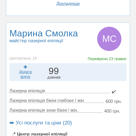
Докладніше
Марина Смолка
МС
майстер лазерної епіляції
Центральна, 19
Перевірено
23 травня
99
Додати
відгук
дзвінків
Лазерна епіляція
✔️
Лазерна епіляція бікіні глибоке / жін
600 грн.
Лазерна епіляція зони бікіні / жін.
400 грн.
➡️ Усі послуги та ціни (20)
📍
Центр лазерної епіляції