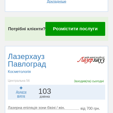
Докладніше
Розмістити послуги
Потрібні клієнти?
Лазерхауз
Павлоград
Косметологія
Центральна 56
Заходив(ла)
сьогодні
103
Додати
відгук
дзвінка
Лазерна епіляція зони бікіні / жін.
від 700 грн.