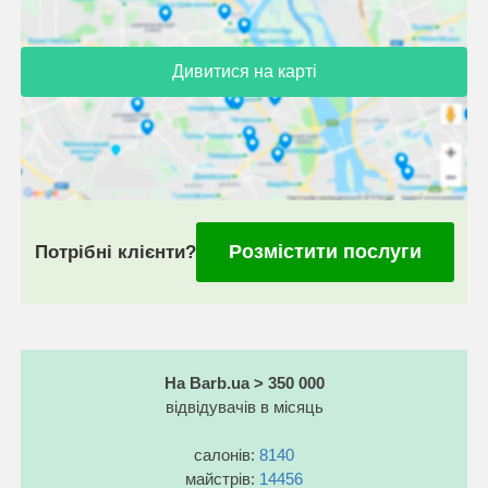
Дивитися на карті
Розмістити послуги
Потрібні клієнти?
На Barb.ua > 350 000
відвідувачів в місяць
салонів:
8140
майстрів:
14456