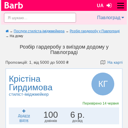
UA
Павлоград
→
Послуги стиліста-іміджмейкера
→
Розбір гардеробу у Павлограді
→
На дому
Розбір гардеробу з виїздом додому у
Павлограді
Пропозицій: 1, від 5000 до 5000 ₴
На карті
Крістіна
КГ
Гирдимова
стиліст-іміджмейкер
Перевірено
14 червня
100
6 р.
Додати
відгук
дзвінків
досвід