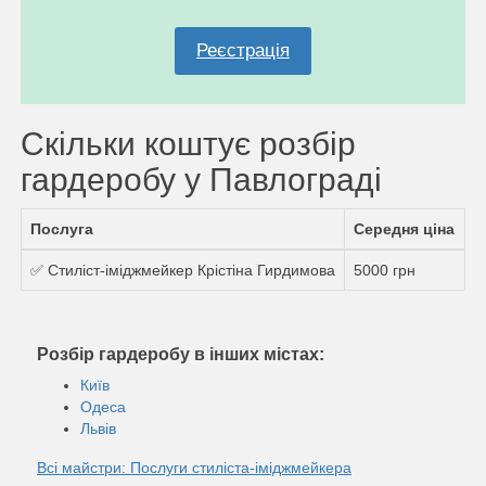
Реєстрація
Скільки коштує розбір
гардеробу у Павлограді
Послуга
Середня ціна
✅ Стиліст-іміджмейкер Крістіна Гирдимова
5000 грн
Розбір гардеробу в інших містах:
Київ
Одеса
Львів
Всі майстри: Послуги стиліста-іміджмейкера