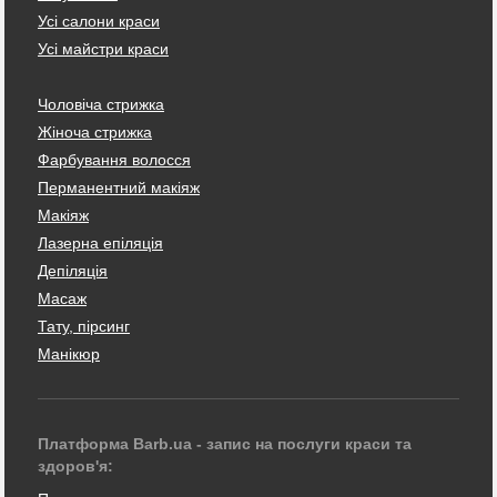
Усі салони краси
Усі майстри краси
Чоловіча стрижка
Жіноча стрижка
Фарбування волосся
Перманентний макіяж
Макіяж
Лазерна епіляція
Депіляція
Масаж
Тату, пірсинг
Манікюр
Платформа Barb.ua - запис на послуги краси та
здоров'я: