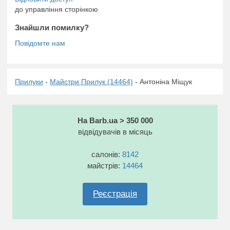
до управління сторінкою
Знайшли помилку?
Прилуки
-
Майстри Прилук (14464)
- Антоніна Міщук
На Barb.ua > 350 000
відвідувачів в місяць
салонів:
8142
майстрів:
14464
Реєстрація