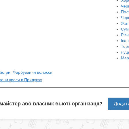
Хер
Черн
Пол
Чер
Жит
Сум
Рівн
Іван
Тер
Луц
Мар
айстри: Фарбування волосся
лони краси в Прилуках
 майстер або власник бьюті-організації?
Додат