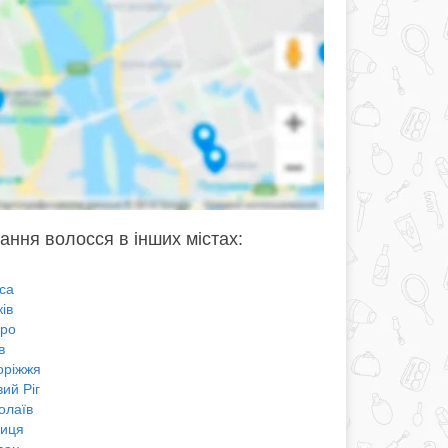
ання волосся в інших містах:
са
ів
про
в
оріжжя
ий Ріг
олаїв
ниця