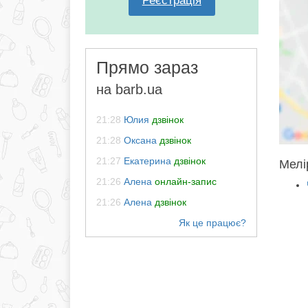
Реєстрація
Прямо зараз
на barb.ua
21:28
Юлия
дзвінок
21:28
Оксана
дзвінок
21:27
Екатерина
дзвінок
Мелі
21:26
Алена
онлайн-запис
21:26
Алена
дзвінок