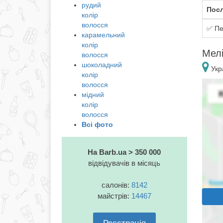
рудий
Посл
колір
волосся
✅ Пе
карамельний
колір
Мелі
волосся
шоколадний
Укра
колір
волосся
мідний
колір
волосся
Всі фото
На Barb.ua > 350 000
відвідувачів в місяць
салонів:
8142
майстрів:
14467