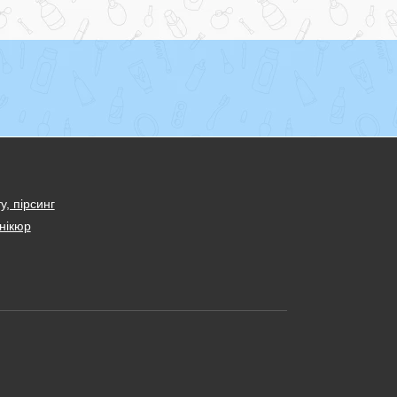
у, пірсинг
нікюр