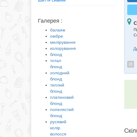
Шиття сивини
Галерея :
С
балаяж
П
С
омбре
мелірування
колорування
Д
блонд
тотал
блонд
холодний
блонд
теплий
блонд
платиновий
блонд
попелястий
блонд
русявий
колір
Скіл
волосся