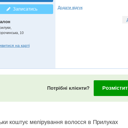
Додати відгук
Записатись
алон
рилуки,
орочинська, 10
ивитися на карті
Розмістит
Потрібні клієнти?
ьки коштує мелірування волосся в Прилуках