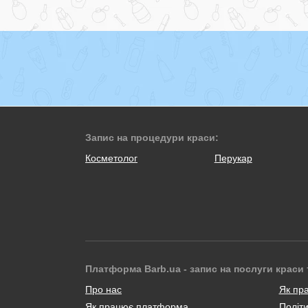
Запис на процедури краси:
Косметолог
Перукар
Платформа Barb.ua - запис на послуги краси 
Про нас
Як пр
Як працює платформа
Політи