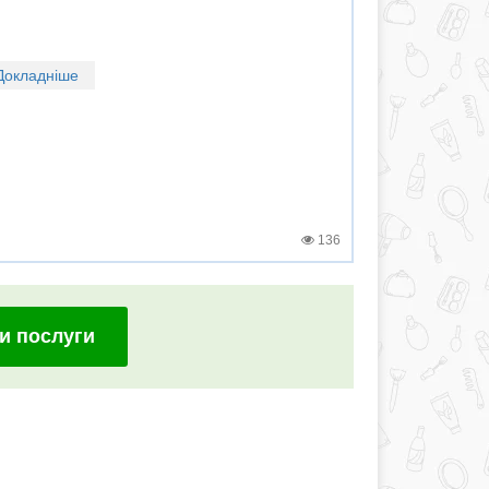
Докладніше
136
и послуги