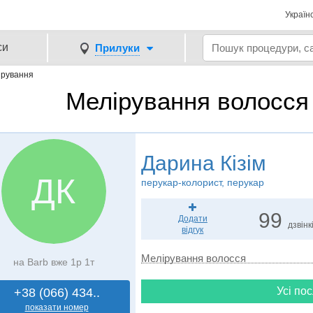
Україн
си
Прилуки
ірування
Мелірування волосся
Дарина Кізім
ДК
перукар-колорист, перукар
99
Додати
дзвінк
відгук
Мелірування волосся
на Barb вже 1р 1т
Усі пос
+38 (066) 434..
показати номер