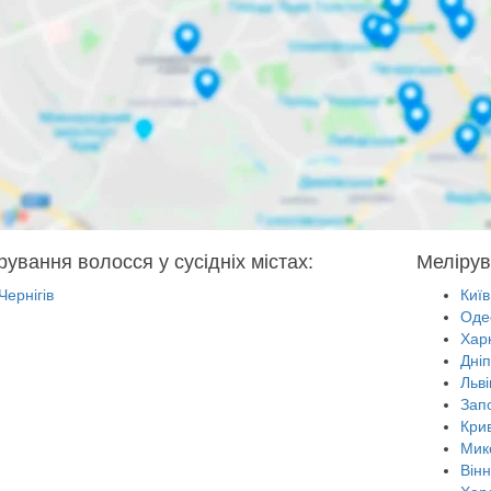
рування волосся у сусідніх містах:
Мелірув
Чернігів
Київ
Оде
Харк
Дні
Льві
Зап
Крив
Мик
Він