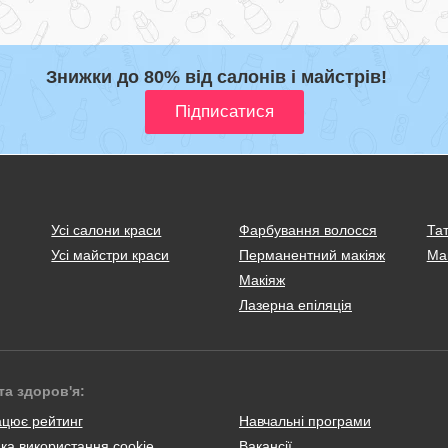
Знижки до 80% від салонів і майстрів!
Усі салони краси
Фарбування волосся
Тат
Усі майстри краси
Перманентний макіяж
Ма
Макіяж
Лазерна епіляція
та здоров'я:
ацює рейтинг
Навчальні програми
ка використання cookie
Вакансії