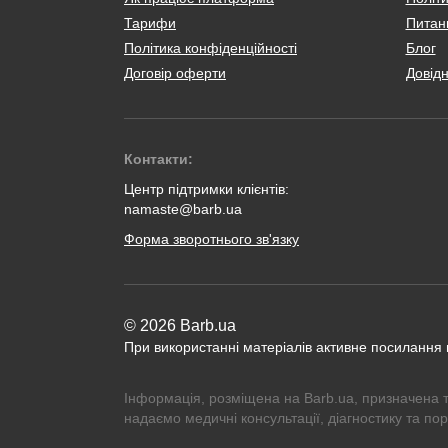
Тарифи
Питанн
Політика конфіденційності
Блог
Договір оферти
Довід
Контакти:
Центр підтримки клієнтів:
namaste@barb.ua
Форма зворотнього зв'язку
© 2026 Barb.ua
При використанні матеріалів активне посилання
Інформація, розміщена на Barb.ua, призначена 
надаємо медичні консультації, діагностику та по