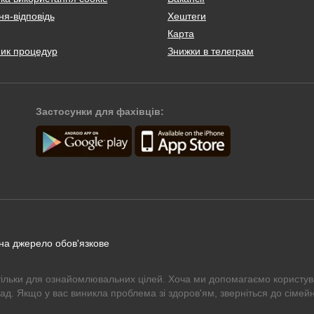
я-відповідь
Хештеги
Карта
ник процедур
Знижки в телеграм
Застосунки для фахівців:
 на джерело обов'язкове
тільки для ознайомлювальних цілей. Хоча ми допомагаємо користув
рад. Якщо у вас виникла проблема зі здоров'ям, зверніться до сімейн