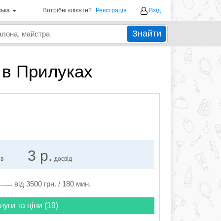
ська
Потрібні клієнти?
Реєстрація
Вхід
Знайти
 в Прилуках
3 р.
ів
досвід
від 3500 грн. / 180 мин.
луги та ціни (19)