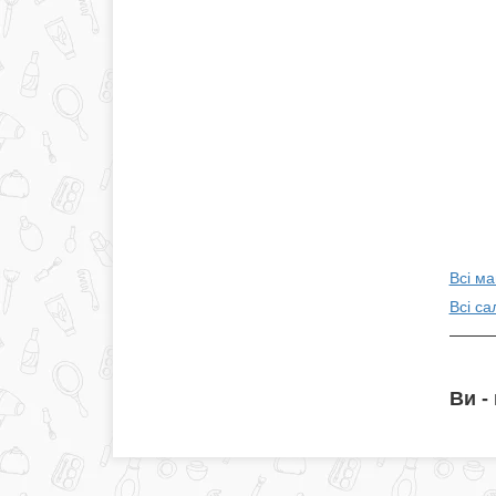
Всі м
Всі са
Ви -