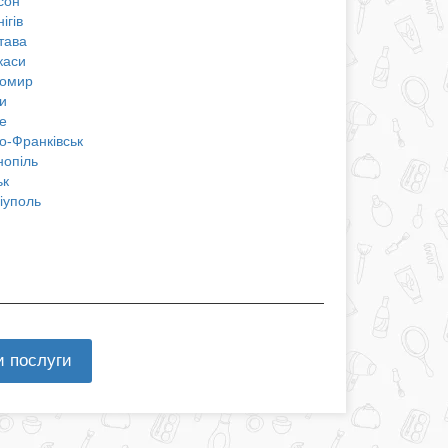
сон
ігів
тава
каси
омир
и
е
о-Франківськ
нопіль
ьк
іуполь
и послуги