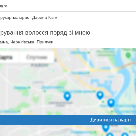
уга
рукар-колорист Дарина Кізім
рування волосся поряд зі мною
їна, Чернігівська, Прилуки
Дивитися на карті