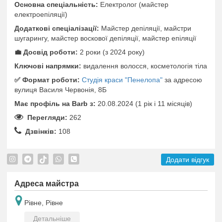
Основна спеціальність:
Електролог (майстер
електроепіляції)
Додаткові спеціалізації:
Майстер депіляції, майстри
шугарингу, майстер воскової депіляції, майстер епіляції
💼 Досвід роботи:
2 роки (з 2024 року)
Ключові напрямки:
видалення волосся, косметологія тіла
✅️ Формат роботи:
Студія краси "Пенелопа"
за адресою
вулиця Василя Червонія, 8Б
Має профіль на Barb з:
20.08.2024 (1 рік i 11 місяців)
Перегляди:
262
Дзвінків:
108
Додати відгук
Адреса майстра
Рівне, Рівне
Детальніше