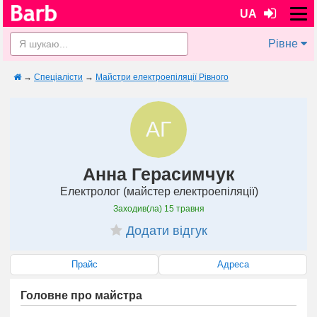
UA
Рівне
→
Спеціалісти
→
Майстри електроепіляції Рівного
АГ
Анна Герасимчук
Електролог (майстер електроепіляції)
Заходив(ла)
15 травня
Додати відгук
Прайс
Адреса
Головне про майстра