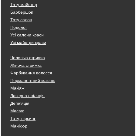
Тату майстер
Барбершоп
Тату салон
Подолог
Усі салони краси
Усі майстри краси
Чоловіча стрижка
Жіноча стрижка
Фарбування волосся
Перманентний макіяж
Макіяж
Лазерна епіляція
Депіляція
Масаж
Тату, пірсинг
Манікюр