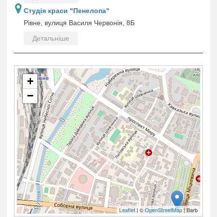
Студія краси "Пенелопа"
Рівне, вулиця Василя Червонія, 8Б
Детальніше
+
−
Leaflet
| ©
OpenStreetMap
| Barb