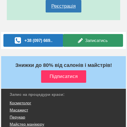
Реєстрація
+38 (097) 669..
Записатись
Знижки до 80% від салонів і майстрів!
Запис на процедури краси:
Косметолог
Масажист
Перукар
Майстер манікюру