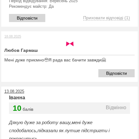
Період відвідування:
Вересень 2025
Рекомендує майстр:
Да
Приховати відповіді
(1)
Відповісти
18.08.2025
Любов Гармаш
Мені дуже приємно🥹Я рада вас бачити завжди🤗
Відповісти
13.08.2025
Іванна
10
Відмінно
балів
Дякую дуже за роботу вашу,мені дуже
сподобалось,підказали як лутше підстригти і
покраситись.