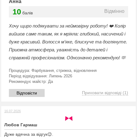
Анна
10
Відмінно
балів
Хочу щиро подякувати за неймовірну роботу! ❤️ Колір
вийшов саме таким, як я мріяла: глибокий, насичений і
дуже красивий. Волосся м’яке, блискуче та доглянуте.
Приємна атмосфера, уважність до деталей і
справжній професіоналізм. Однозначно рекомендую! 🫶
Процедура:
Фарбування, стрижка, відновлення
Період відвідування:
Липень 2026
Рекомендує майстр:
Да
Приховати відповіді
(1)
Відповісти
16.07.2026
Любов Гармаш
Дуже вдячна за відгук😉.