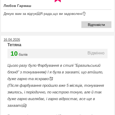
Любов Гармаш
Дякую вам за відгук🤗Я рада,що ви задоволені👌
Відповісти
16.04.2026
Тетяна
10
Відмінно
балів
Цього разу було Фарбування в стилі "Бразильський
блонд" з тонуванням) І я була в захваті, що втйшло,
дуже гарно та яскраво🥰
(Після фарбування пройшло вже 5 місяців, тонування
змилось, і періодично, по настрою тоную, але й так
дуже гарно виглядає, і гарно відростає, все ще в
захваті🤗)