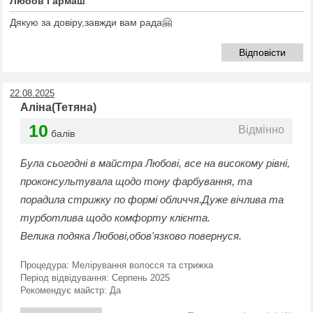
Любов Гармаш
Дякую за довіру,завжди вам рада🤗
Відповісти
22.08.2025
Аліна(Тетяна)
10
Відмінно
балів
Була сьогодні в майстра Любові, все на високому рівні,
проконсультувала щодо тону фарбування, та
порадила стрижку по формі обличчя.Дуже вічлива та
турботлива щодо комфорту клієнта.
Велика подяка Любові,обов'язково повернуся.
Процедура:
Мелірування волосся та стрижка
Період відвідування:
Серпень 2025
Рекомендує майстр:
Да