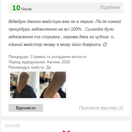
10
Відмінно
балів
Відвідую даного майстра вже не в перше. Після кожної
процедури задоволення на всі 100% . Сьогодні було
відновлення та стрижка , окрема дяка за чубчик ☺️,
єдиний майстер якому я можу його довірити 😉
Процедура:
Стрижка та укладання волосся
Період відвідування:
Квітень 2026
Рекомендує майстр:
Да
Приховати відповіді
(1)
Відповісти
20.04.2026