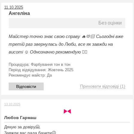
11.10.2025
Ангеліна
Без оцінки
Майстер точно знає свою справу 🔥🫶🏻 Сьогодні вже
третій раз звернулась до Люби, все як завжди на
висоті ☺️ Однозначно рекомендую ❤️‍🔥
Процедура:
Фарбування тон в тон
Період відвідування:
Жовтень 2025
Рекомендує майстр:
Да
Приховати відповіді
(1)
Відповісти
13.10.2025
Любов Гармаш
Дякую за довіру🤗.
Завжди вас рада бачити😉