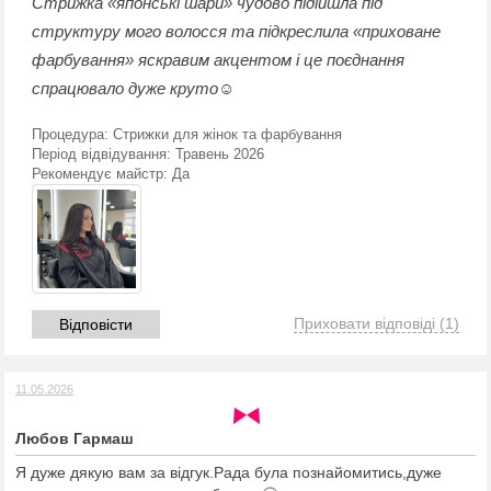
Стрижка «японські шари» чудово підійшла під
структуру мого волосся та підкреслила «приховане
фарбування» яскравим акцентом і це поєднання
спрацювало дуже круто☺️
Процедура:
Стрижки для жінок та фарбування
Період відвідування:
Травень 2026
Рекомендує майстр:
Да
Приховати відповіді
(1)
Відповісти
11.05.2026
Любов Гармаш
Я дуже дякую вам за відгук.Рада була познайомитись,дуже