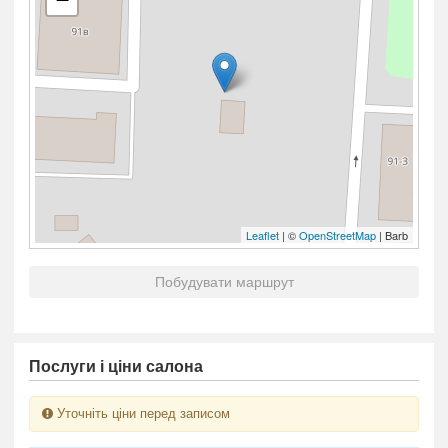
Leaflet
| ©
OpenStreetMap
| Barb
Побудувати маршрут
Послуги і ціни салона
Уточніть ціни перед записом