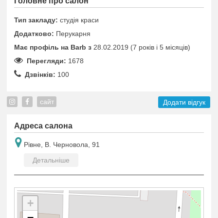
Головне про салон
Тип закладу:
студія краси
Додатково:
Перукарня
Має профіль на Barb з
28.02.2019 (7 років i 5 місяців)
Перегляди:
1678
Дзвінків:
100
сайт
Додати відгук
Адреса салона
Рівне, В. Черновола, 91
Детальніше
+
−