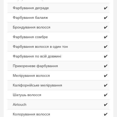
Фарбування деграде
✔️
Фарбування балаяж
✔️
Брондування волосся
✔️
Фарбування сомбре
✔️
Фарбування волосся в один тон
✔️
Фарбування по всій довжині
✔️
Прикореневе фарбування
✔️
Мелірування волосся
✔️
Каліфорнійське мелірування
✔️
Шатушь волосся
✔️
Airtouch
✔️
Колорування волосся
✔️