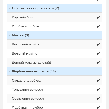
Оформлення брів та вій
(2)
Корекція брів
✔️
Фарбування брів
✔️
Макіяж
(3)
Весільний макіяж
✔️
Вечірній макіяж
✔️
Денний макіяж (діловий)
✔️
Фарбування волосся
(16)
Складне фарбування
✔️
Тонування волосся
✔️
Освітлення волосся
✔️
Фарбування омбре
✔️