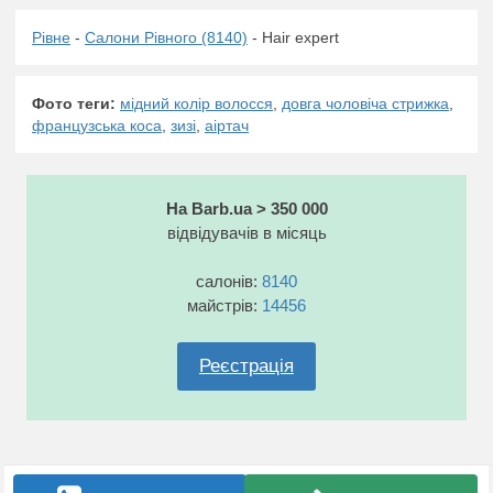
Рівне
-
Салони Рівного (8140)
- Hair expert
Фото теги:
мідний колір волосся
,
довга чоловіча стрижка
,
французська коса
,
зизі
,
аіртач
На Barb.ua > 350 000
відвідувачів в місяць
салонів:
8140
майстрів:
14456
Реєстрація