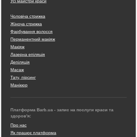
Усі майстри краси
Чоловіча стрижка
Жіноча стрижка
Фарбування волосся
Перманентний макіяж
Макіяж
Лазерна епіляція
Депіляція
Масаж
Тату, пірсинг
Манікюр
Платформа Barb.ua - запис на послуги краси та
здоров'я:
Про нас
Як працює платформа