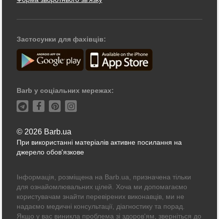
Застосунки для фахівців:
Barb у соціальних мережах:
© 2026 Barb.ua
При використанні матеріалів активне посилання на
джерело обов'язкове
Інформація, розміщена на Barb.ua, призначена тільки
для ознайомлювальних цілей. Хоча ми допомагаємо
користувачам знайти перевірених виконавців, ми не
надаємо медичні консультації, діагностику та порад.
Якщо у вас виникла проблема зі здоров'ям, зверніться до