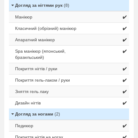
Догляд за нігтями рук
(8)
Манікюр
✔️
Класичний (обрізний) манікюр
✔️
Апаратний манікюр
✔️
Spa манікюр (японський,
✔️
бразильський)
Покриття нігтів / руки
✔️
Покриття гель-лаком / руки
✔️
Зняття гель лаку
✔️
Дизайн нігтів
✔️
Догляд за ногами
(2)
Педикюр
✔️
Покриття нігтів на ногах
✔️