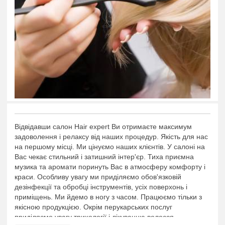
Відвідавши салон Hair expert Ви отримаєте максимум
задоволення і релаксу від наших процедур. Якість для нас
на першому місці. Ми цінуємо наших клієнтів. У салоні на
Вас чекає стильний і затишний інтер'єр. Тиха приємна
музика та аромати поринуть Вас в атмосферу комфорту і
краси. Особливу увагу ми приділяємо обов'язковій
дезінфекції та обробці інструментів, усіх поверхонь і
приміщень. Ми йдемо в ногу з часом. Працюємо тільки з
якісною продукцією. Окрім перукарських послуг
приділяємо увагу трихології і лікуванню волосся.