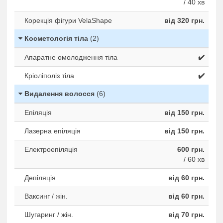
/ 40 хв
Корекція фігури VelaShape
від 320 грн.
Косметологія тіла
(2)
Апаратне омолодження тіла
✔️
Кріоліполіз тіла
✔️
Видалення волосся
(6)
Епіляція
від 150 грн.
Лазерна епіляція
від 150 грн.
Електроепіляція
600 грн.
/ 60 хв
Депіляція
від 60 грн.
Ваксинг / жін.
від 60 грн.
Шугаринг / жін.
від 70 грн.