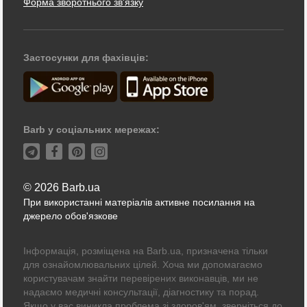
Форма зворотнього зв'язку
Застосунки для фахівців:
Barb у соціальних мережах:
© 2026 Barb.ua
При використанні матеріалів активне посилання на
джерело обов'язкове
Інформація, розміщена на Barb.ua, призначена тільки
для ознайомлювальних цілей. Хоча ми допомагаємо
користувачам знайти перевірених виконавців, ми не
надаємо медичні консультації, діагностику та порад.
Якщо у вас виникла проблема зі здоров'ям, зверніться до