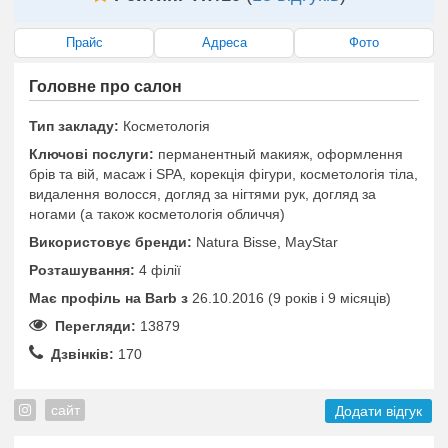
Прайс
Адреса
Фото
Головне про салон
Тип закладу:
Косметологія
Ключові послуги:
перманентный макияж, оформлення
брів та вій, масаж і SPA, корекція фігури, косметологія тіла,
видалення волосся, догляд за нігтями рук, догляд за
ногами (а також косметологія обличчя)
Використовує бренди:
Natura Bisse, MayStar
Розташування:
4 філії
Має профіль на Barb з
26.10.2016 (9 років i 9 місяців)
Перегляди:
13879
Дзвінків:
170
сайт
Додати відгук