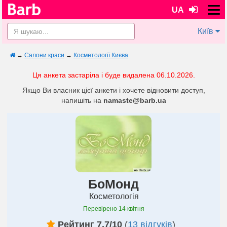
UA
Київ
→
Салони краси
→
Косметології Києва
Ця анкета застаріла і буде видалена 06.10.2026.
Якщо Ви власник цієї анкети і хочете відновити доступ,
напишіть на
namaste@barb.ua
БоМонд
Косметологія
Перевірено
14 квітня
Рейтинг 7.7/10
(
13 відгуків
)