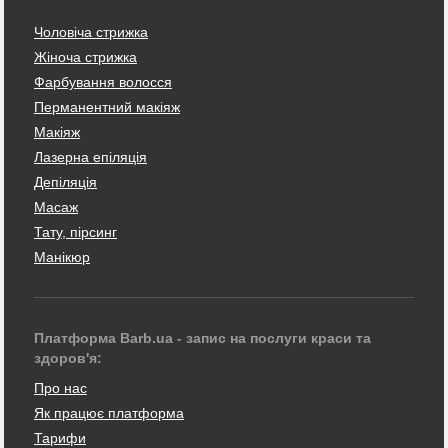
Чоловіча стрижка
Жіноча стрижка
Фарбування волосся
Перманентний макіяж
Макіяж
Лазерна епіляція
Депіляція
Масаж
Тату, пірсинг
Манікюр
Платформа Barb.ua - запис на послуги краси та
здоров'я:
Про нас
Як працює платформа
Тарифи