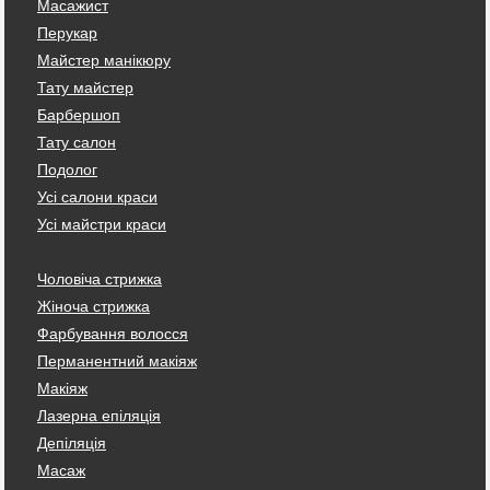
Масажист
Перукар
Майстер манікюру
Тату майстер
Барбершоп
Тату салон
Подолог
Усі салони краси
Усі майстри краси
Чоловіча стрижка
Жіноча стрижка
Фарбування волосся
Перманентний макіяж
Макіяж
Лазерна епіляція
Депіляція
Масаж