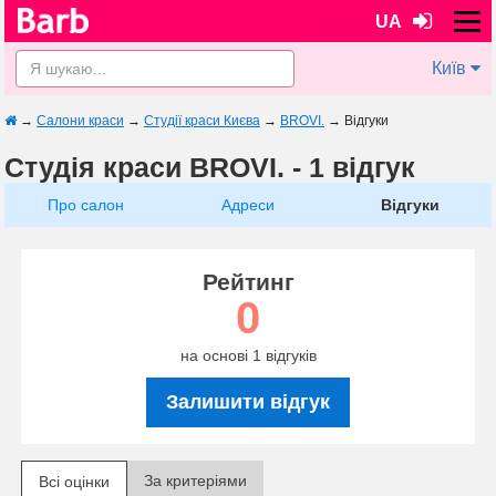
UA
Київ
→
Салони краси
→
Студії краси Києва
→
BROVI.
→
Відгуки
Студія краси BROVI. - 1 відгук
Про салон
Адреси
Відгуки
Рейтинг
0
на основі 1 відгуків
Залишити відгук
За критеріями
Всі оцінки