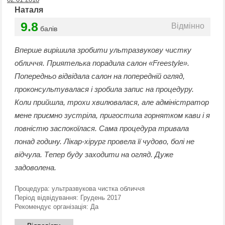
Наталя
9.8
Відмінно
балів
Вперше вирішила зробити ультразвукову чистку
обличчя. Приятелька порадила салон «Freestyle».
Попередньо відвідала салон на попередній огляд,
проконсультувалася і зробила запис на процедуру.
Коли прийшла, трохи хвилювалася, але адміністратор
мене приємно зустріла, пригостила горнятком кави і я
повністю заспокоїлася. Сама процедура тривала
понад годину. Лікар-хірург провела її чудово, болі не
відчула. Тепер буду заходити на огляд. Дуже
задоволена.
Процедура:
ультразвукова чистка обличчя
Період відвідування:
Грудень 2017
Рекомендує організація:
Да