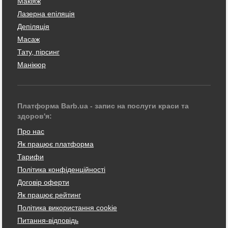
Макіяж
Лазерна епіляція
Депіляція
Масаж
Тату, пірсинг
Манікюр
Платформа Barb.ua - запис на послуги краси та
здоров'я:
Про нас
Як працює платформа
Тарифи
Політика конфіденційності
Договір оферти
Як працює рейтинг
Політика використання cookie
Питання-відповідь