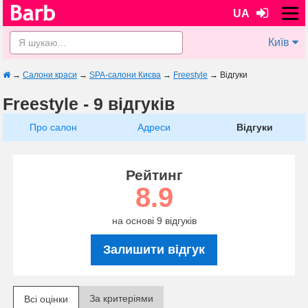
UA
Київ
→
Салони краси
→
SPA-салони Києва
→
Freestyle
→
Відгуки
Freestyle - 9 відгуків
Про салон
Адреси
Відгуки
Рейтинг
8.9
на основі 9 відгуків
Залишити відгук
За критеріями
Всі оцінки