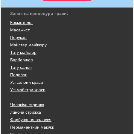
Запис на процедури краси:
Косметолог
Масажист
Перукар
Майстер манікюру
Тату майстер
Барбершоп
Тату салон
Подолог
Усі салони краси
Усі майстри краси
Чоловіча стрижка
Жіноча стрижка
Фарбування волосся
Перманентний макіяж