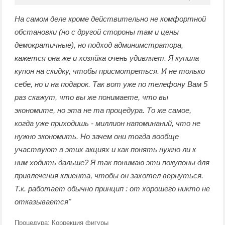
На самом деле кроме действительно не комфортной
обстановки (но с другой стороны там и цены
демократичные), но подход админимстратора,
кажется она же и хозяйка очень удивляет. Я купила
купон на скидку, чтобы присмотреться. И не только
себе, но и на подарок. Так вот уже по телефону Вам 5
раз скажут, что вы же понимаете, что вы
экономите, но эта не та процедура. То же самое,
когда уже приходишь - миллион напоминаний, что не
нужно экономить. Но зачем они тогда вообще
участвуют в этих акциях и как понять нужно ли к
ним ходить дальше? Я так понимаю эти покупоны для
привлечения клиента, чтобы он захотел вернуться.
Т.к. работает обычно принцип : от хорошего никто не
отказывается"
Процедура:
Коррекция фигуры