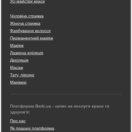
Усі майстри краси
Чоловіча стрижка
Жіноча стрижка
Фарбування волосся
Перманентний макіяж
Макіяж
Лазерна епіляція
Депіляція
Масаж
Тату, пірсинг
Манікюр
Платформа Barb.ua - запис на послуги краси та
здоров'я:
Про нас
Як працює платформа