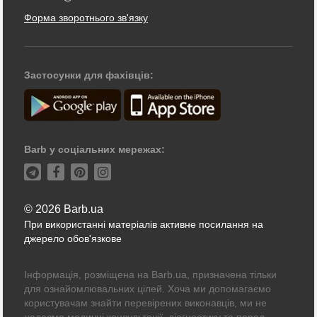
Форма зворотнього зв'язку
Застосунки для фахівців:
Barb у соціальних мережах:
© 2026 Barb.ua
При використанні матеріалів активне посилання на
джерело обов'язкове
Інформація, розміщена на Barb.ua, призначена тільки
для ознайомлювальних цілей. Хоча ми допомагаємо
користувачам знайти перевірених виконавців, ми не