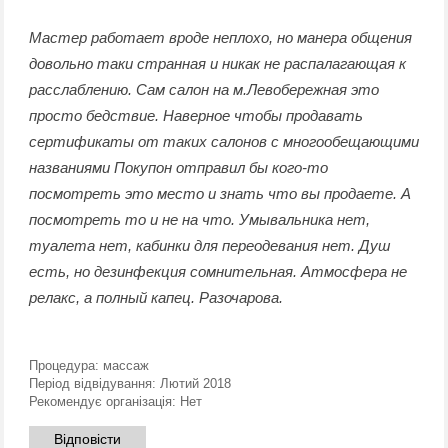
Мастер работает вроде неплохо, но манера общения
довольно таки странная и никак не распалагающая к
расслаблению. Сам салон на м.Левобережная это
просто бедствие. Наверное чтобы продавать
сертификаты от таких салонов с многообещающими
названиями Покупон отправил бы кого-то
посмотреть это место и знать что вы продаете. А
посмотреть то и не на что. Умывальника нет,
туалета нет, кабинки для переодевания нет. Душ
есть, но дезинфекция сомнительная. Атмосфера не
релакс, а полный капец. Разочарова.
Процедура:
массаж
Період відвідування:
Лютий 2018
Рекомендує організація:
Нет
Відповісти