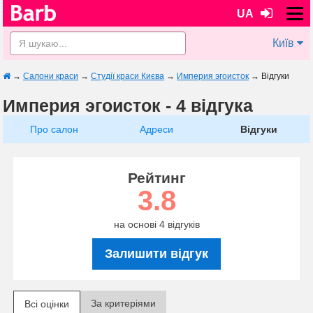
UA
Київ
→
Салони краси
→
Студії краси Києва
→
Империя эгоисток
→
Відгуки
Империя эгоисток - 4 відгука
Про салон
Адреси
Відгуки
Рейтинг
3.8
на основі 4 відгуків
Залишити відгук
За критеріями
Всі оцінки