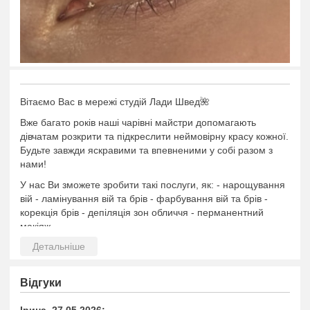
Вітаємо Вас в мережі студій Лади Швед🌺
Вже багато років наші чарівні майстри допомагають
дівчатам розкрити та підкреслити неймовірну красу кожної.
Будьте завжди яскравими та впевненими у собі разом з
нами!
У нас Ви зможете зробити такі послуги, як: - нарощування
вій - ламінування вій та брів - фарбування вій та брів -
корекція брів - депіляція зон обличчя - перманентний
макіяж
Також, наша школа проводить курси з 2015 року,
навчаємо за такими напрямками, як: ЛЕШМЕЙКЕР /
БРОВІСТ / ЛАМІМЕЙКЕР
Відгуки
За цей час багато наших учнів виросли разом з нами,
стали досвідченими майстрами та навіть відкрили свої
Ірина, 27.05.2026: