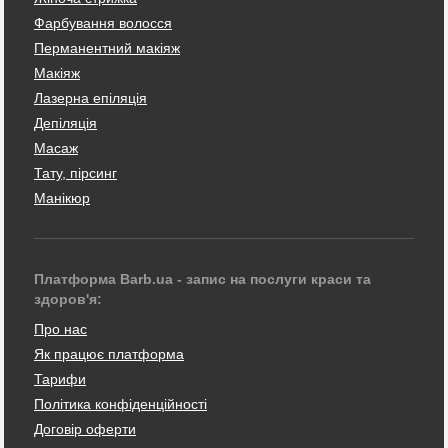
Фарбування волосся
Перманентний макіяж
Макіяж
Лазерна епіляція
Депіляція
Масаж
Тату, пірсинг
Манікюр
Платформа Barb.ua - запис на послуги краси та
здоров'я:
Про нас
Як працює платформа
Тарифи
Політика конфіденційності
Договір оферти