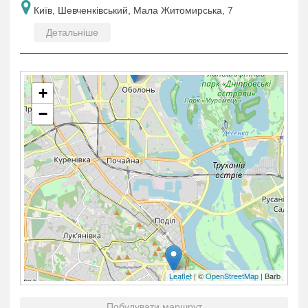
Київ, Шевченківський, Мала Житомирська, 7
Детальніше
+
−
Leaflet
| ©
OpenStreetMap
| Barb
Побудувати маршрут