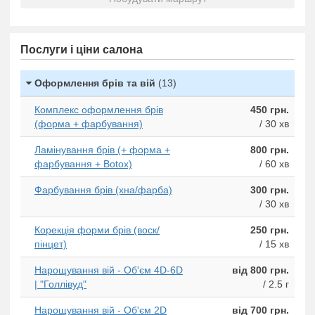
Послуги і ціни салона
Оформлення брів та вій
(13)
Комплекс оформлення брів
450 грн.
(форма + фарбування)
/ 30 хв
Ламінування брів (+ форма +
800 грн.
фарбування + Botox)
/ 60 хв
Фарбування брів (хна/фарба)
300 грн.
/ 30 хв
Корекція форми брів (воск/
250 грн.
пінцет)
/ 15 хв
Нарощування вій - Об'єм 4D-6D
від 800 грн.
| "Голлівуд"
/ 2.5 г
Нарощування вій - Об'єм 2D
від 700 грн.