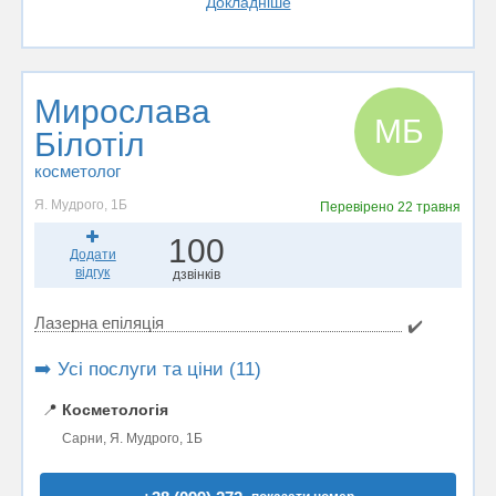
Докладніше
Мирослава
МБ
Білотіл
косметолог
Я. Мудрого, 1Б
Перевірено
22 травня
100
Додати
відгук
дзвінків
Лазерна епіляція
✔️
➡️ Усі послуги та ціни (11)
📍
Косметологія
Сарни, Я. Мудрого, 1Б