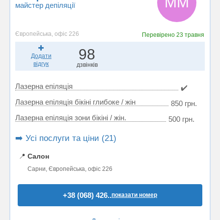
ММ
майстер депіляції
Європейська, офіс 226
Перевірено
23 травня
98
Додати
відгук
дзвінків
Лазерна епіляція
✔️
Лазерна епіляція бікіні глибоке / жін
850 грн.
Лазерна епіляція зони бікіні / жін.
500 грн.
➡️ Усі послуги та ціни (21)
📍
Салон
Сарни, Європейська, офіс 226
+38 (068) 426..
показати номер