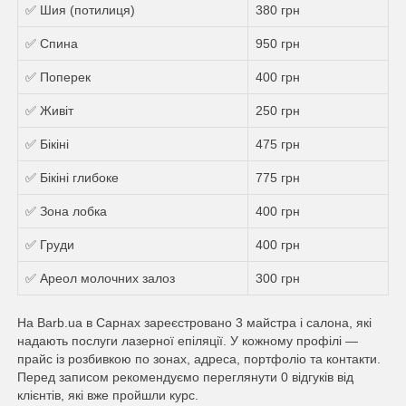
✅ Шия (потилиця)
380 грн
✅ Спина
950 грн
✅ Поперек
400 грн
✅ Живіт
250 грн
✅ Бікіні
475 грн
✅ Бікіні глибоке
775 грн
✅ Зона лобка
400 грн
✅ Груди
400 грн
✅ Ареол молочних залоз
300 грн
На Barb.ua в Сарнах зареєстровано 3 майстра і салона, які
надають послуги лазерної епіляції. У кожному профілі —
прайс із розбивкою по зонах, адреса, портфоліо та контакти.
Перед записом рекомендуємо переглянути 0 відгуків від
клієнтів, які вже пройшли курс.