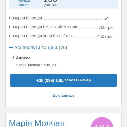
Додати
відгук
дзвінків
Лазерна епіляція
✔️
Лазерна епіляція бікіні глибоке / жін
700 грн.
Лазерна епіляція зони бікіні / жін.
450 грн.
➡️ Усі послуги та ціни (76)
📍
Адреса
Сарни, Княгині Ольги, 23
+38 (099) 109..
показати номер
Докладніше
Марія Молчан