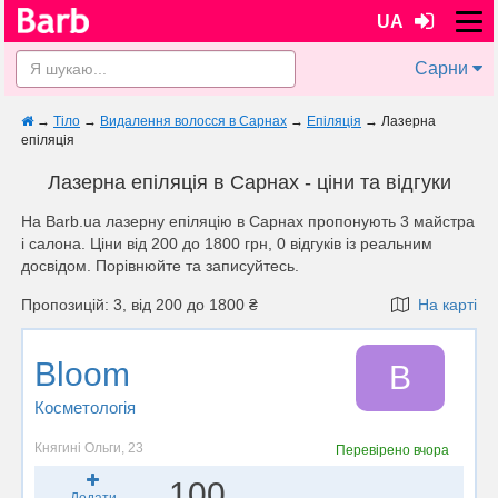
UA
Сарни
→
Тіло
→
Видалення волосся в Сарнах
→
Епіляція
→
Лазерна
епіляція
Лазерна епіляція в Сарнах - ціни та відгуки
На Barb.ua лазерну епіляцію в Сарнах пропонують 3 майстра
і салона. Ціни від 200 до 1800 грн, 0 відгуків із реальним
досвідом. Порівнюйте та записуйтесь.
Пропозицій: 3, від 200 до 1800 ₴
На карті
Bloom
B
Косметологія
Княгині Ольги, 23
Перевірено
вчора
100