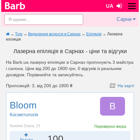
UA
Сарни
→
Тіло
→
Видалення волосся в Сарнах
→
Епіляція
→
Лазерна
епіляція
Лазерна епіляція в Сарнах - ціни та відгуки
На Barb.ua лазерну епіляцію в Сарнах пропонують 3 майстра
і салона. Ціни від 200 до 1800 грн, 0 відгуків із реальним
досвідом. Порівнюйте та записуйтесь.
Пропозицій: 3, від 200 до 1800 ₴
На карті
Bloom
B
Косметологія
Княгині Ольги, 23
Перевірено
вчора
100