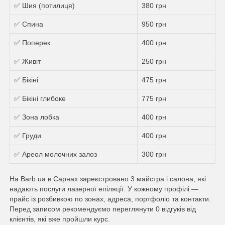
✅ Шия (потилиця)
380 грн
✅ Спина
950 грн
✅ Поперек
400 грн
✅ Живіт
250 грн
✅ Бікіні
475 грн
✅ Бікіні глибоке
775 грн
✅ Зона лобка
400 грн
✅ Груди
400 грн
✅ Ареол молочних залоз
300 грн
На Barb.ua в Сарнах зареєстровано 3 майстра і салона, які
надають послуги лазерної епіляції. У кожному профілі —
прайс із розбивкою по зонах, адреса, портфоліо та контакти.
Перед записом рекомендуємо переглянути 0 відгуків від
клієнтів, які вже пройшли курс.