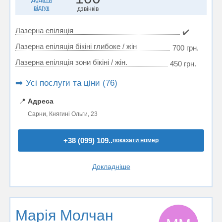
Додати
відгук
дзвінків
Лазерна епіляція
✔️
Лазерна епіляція бікіні глибоке / жін
700 грн.
Лазерна епіляція зони бікіні / жін.
450 грн.
➡️ Усі послуги та ціни (76)
📍
Адреса
Сарни, Княгині Ольги, 23
+38 (099) 109..
показати номер
Докладніше
Марія Молчан