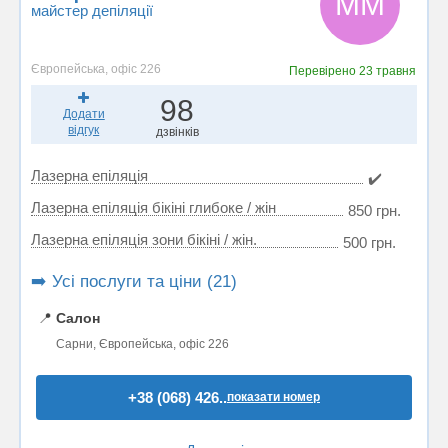
ММ
майстер депіляції
Європейська, офіс 226
Перевірено
23 травня
98
Додати
відгук
дзвінків
Лазерна епіляція
✔️
Лазерна епіляція бікіні глибоке / жін
850 грн.
Лазерна епіляція зони бікіні / жін.
500 грн.
➡️ Усі послуги та ціни (21)
📍
Салон
Сарни, Європейська, офіс 226
+38 (068) 426..
показати номер