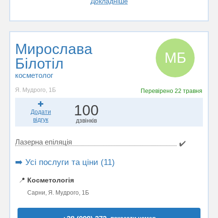
Докладніше
Мирослава
МБ
Білотіл
косметолог
Я. Мудрого, 1Б
Перевірено
22 травня
100
Додати
відгук
дзвінків
Лазерна епіляція
✔️
➡️ Усі послуги та ціни (11)
📍
Косметологія
Сарни, Я. Мудрого, 1Б