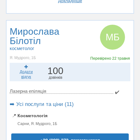
Докладніше
Мирослава
МБ
Білотіл
косметолог
Я. Мудрого, 1Б
Перевірено
22 травня
100
Додати
відгук
дзвінків
Лазерна епіляція
✔️
➡️ Усі послуги та ціни (11)
📍
Косметологія
Сарни, Я. Мудрого, 1Б