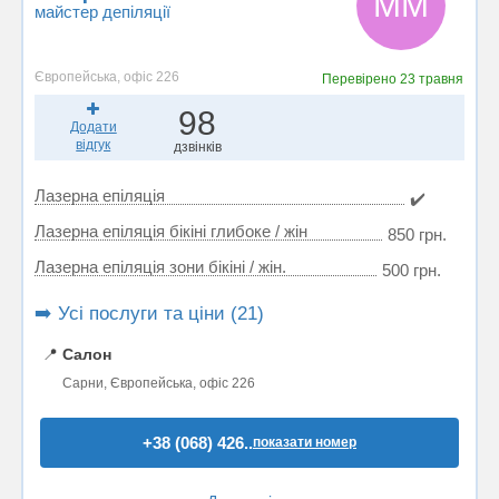
ММ
майстер депіляції
Європейська, офіс 226
Перевірено
23 травня
98
Додати
відгук
дзвінків
Лазерна епіляція
✔️
Лазерна епіляція бікіні глибоке / жін
850 грн.
Лазерна епіляція зони бікіні / жін.
500 грн.
➡️ Усі послуги та ціни (21)
📍
Салон
Сарни, Європейська, офіс 226
+38 (068) 426..
показати номер