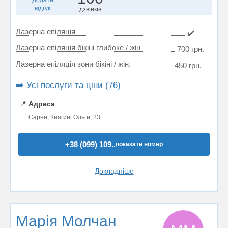
Додати
відгук
дзвінків
Лазерна епіляція
✔️
Лазерна епіляція бікіні глибоке / жін
700 грн.
Лазерна епіляція зони бікіні / жін.
450 грн.
➡️ Усі послуги та ціни (76)
📍
Адреса
Сарни, Княгині Ольги, 23
+38 (099) 109..
показати номер
Докладніше
Марія Молчан