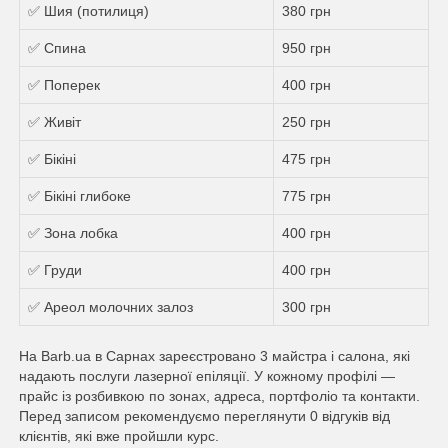
✅ Шия (потилиця)
380 грн
✅ Спина
950 грн
✅ Поперек
400 грн
✅ Живіт
250 грн
✅ Бікіні
475 грн
✅ Бікіні глибоке
775 грн
✅ Зона лобка
400 грн
✅ Груди
400 грн
✅ Ареол молочних залоз
300 грн
На Barb.ua в Сарнах зареєстровано 3 майстра і салона, які
надають послуги лазерної епіляції. У кожному профілі —
прайс із розбивкою по зонах, адреса, портфоліо та контакти.
Перед записом рекомендуємо переглянути 0 відгуків від
клієнтів, які вже пройшли курс.