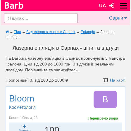
UA
Сарни
→
Тіло
→
Видалення волосся в Сарнах
→
Епіляція
→
Лазерна
епіляція
Лазерна епіляція в Сарнах - ціни та відгуки
На Barb.ua лазерну епіляцію в Сарнах пропонують 3 майстра
і салона. Ціни від 200 до 1800 грн, 0 відгуків із реальним
досвідом. Порівнюйте та записуйтесь.
Пропозицій: 3, від 200 до 1800 ₴
На карті
Bloom
B
Косметологія
Княгині Ольги, 23
Перевірено
вчора
100