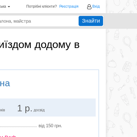
ська
Потрібні клієнти?
Реєстрація
Вхід
Знайти
виїздом додому в
на
1 р.
ків
досвід
від 150 грн.