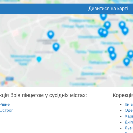
Дивитися на карті
ція брів пінцетом у сусідніх містах:
Корекція
Рівне
Київ
Острог
Оде
Харк
Дні
Льві