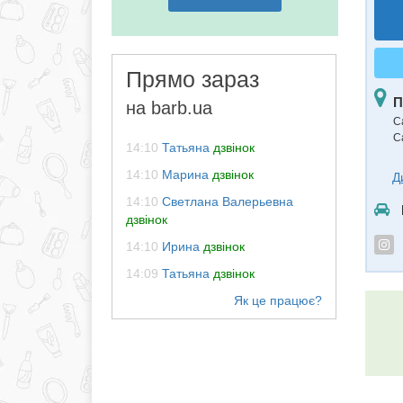
Прямо зараз
П
на barb.ua
С
С
14:10
Татьяна
дзвінок
14:10
Марина
дзвінок
Д
14:10
Светлана Валерьевна
дзвінок
14:10
Ирина
дзвінок
14:09
Татьяна
дзвінок