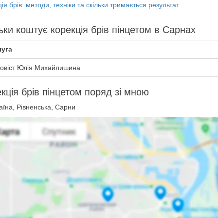
ія брів: методи, техніки та скільки тримається результат
ьки коштує корекція брів пінцетом в Сарнах
уга
овіст Юлія Михайлишина
кція брів пінцетом поряд зі мною
їна, Рівненська, Сарни