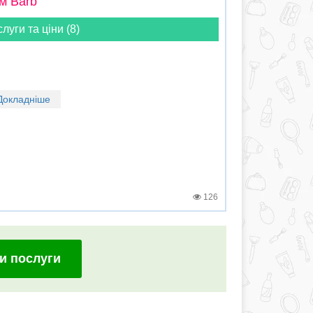
м Barb
слуги та ціни (8)
Докладніше
126
и послуги