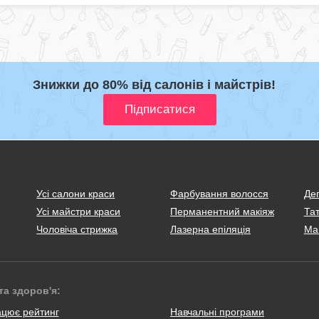
Знижки до 80% від салонів і майстрів!
Усі салони краси
Фарбування волосся
Деп
Усі майстри краси
Перманентний макіяж
Тат
Чоловіча стрижка
Лазерна епіляція
Ма
та здоров'я:
ацює рейтинг
Навчальні програми