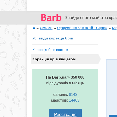
Знайди свого майстра кра
→
Обличчя
→
Оформлення брів та вій в Сарнах
→
Кор
Усі види корекції брів
Корекція брів воском
Корекція брів пінцетом
На Barb.ua > 350 000
відвідувачів в місяць
салонів:
8143
майстрів:
14463
Реєстрація