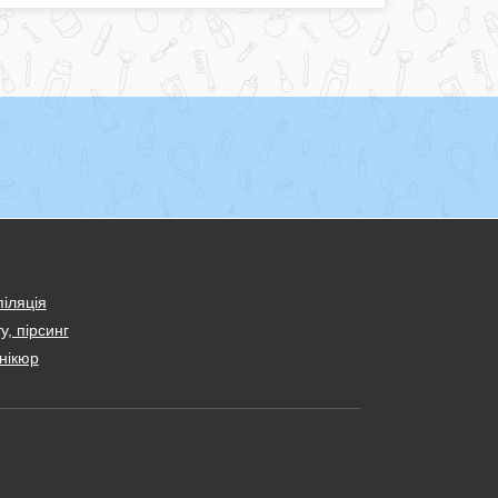
іляція
у, пірсинг
нікюр