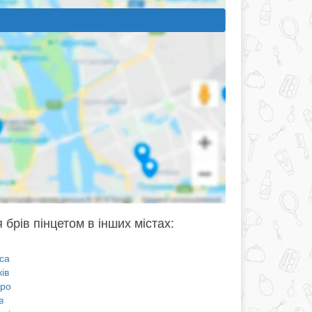
 брів пінцетом в інших містах:
са
ів
про
в