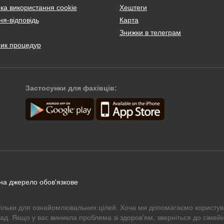
ка використання cookie
Хештеги
я-відповідь
Карта
Знижки в телеграм
ник процедур
Застосунки для фахівців:
 на джерело обов'язкове
тільки для ознайомлювальних цілей. Хоча ми допомагаємо користув
рад. Якщо у вас виникла проблема зі здоров'ям, зверніться до сімейн