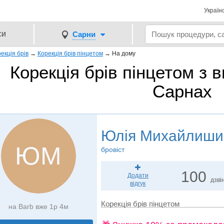
Україн
си
Сарни
екція брів
→
Корекція брів пінцетом
→
На дому
Корекція брів пінцетом з 
Сарнах
Юлія Михайлиши
ЮМ
бровіст
100
Додати
дзвін
відгук
Корекція брів пінцетом
на Barb вже 1р 4м