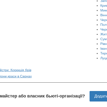
Зап
Крив
Мик
Він
Черн
Пол
Чер
Жит
Сум
Рівн
Іван
Тер
Луц
йстри: Корекція брів
лони краси в Сарнах
 майстер або власник бьюті-організації?
Додат