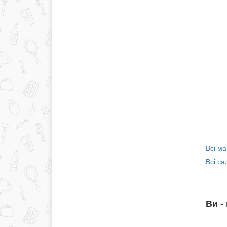
Всі ма
Всі са
Ви -