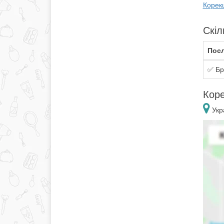
Корекц
Скіл
Посл
✅ Бр
Коре
Укра