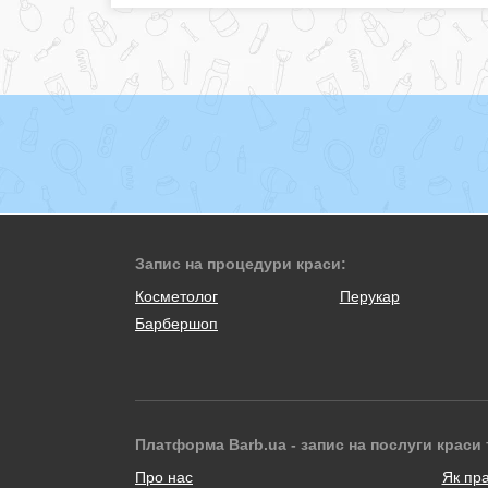
Запис на процедури краси:
Косметолог
Перукар
Барбершоп
Платформа Barb.ua - запис на послуги краси 
Про нас
Як пр