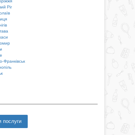
оріжжя
ий Ріг
олаїв
ниця
ігів
тава
каси
омир
и
е
о-Франківськ
нопіль
ьк
и послуги