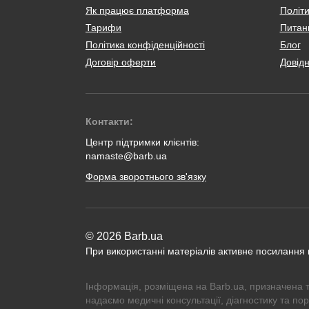
Як працює платформа
Політи
Тарифи
Питанн
Політика конфіденційності
Блог
Договір оферти
Довід
Контакти:
Центр підтримки клієнтів:
namaste@barb.ua
Форма зворотнього зв'язку
© 2026 Barb.ua
При використанні матеріалів активне посилання
Інформація, розміщена на Barb.ua, призначена 
надаємо медичні консультації, діагностику та по