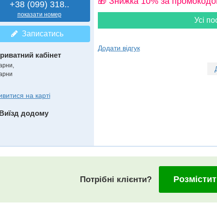
🎁 Знижка 10% за промокодо
+38 (099) 318..
показати номер
Усі по
Записатись
Додати відгук
риватний кабінет
арни,
арни
ивитися на карті
Виїзд додому
Розмістит
Потрібні клієнти?