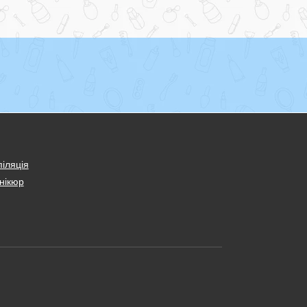
іляція
нікюр