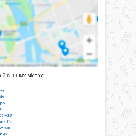
ій в інших містах:
са
ів
про
в
оріжжя
ий Ріг
олаїв
ниця