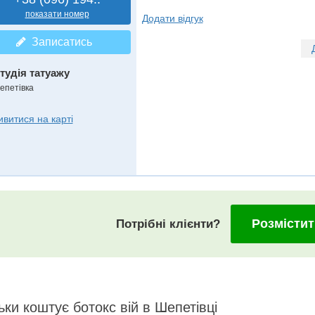
показати номер
Додати відгук
Записатись
тудія татуажу
епетівка
ивитися на карті
Розмістит
Потрібні клієнти?
ьки коштує ботокс вій в Шепетівці