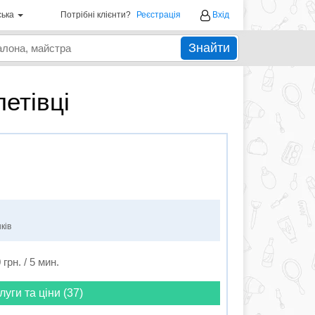
ська
Потрібні клієнти?
Реєстрація
Вхід
Знайти
етівці
ків
 грн. / 5 мин.
луги та ціни (37)