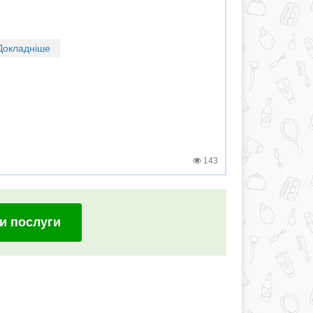
Докладніше
143
и послуги