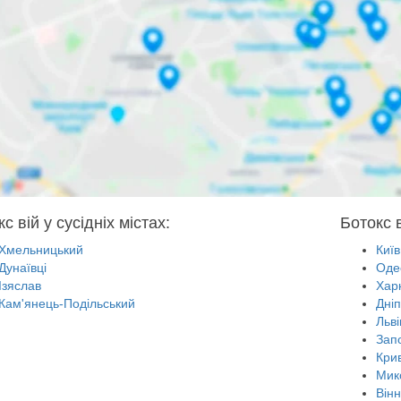
с вій у сусідніх містах:
Ботокс в
Хмельницький
Київ
Дунаївці
Оде
Ізяслав
Харк
Кам'янець-Подільський
Дні
Льві
Зап
Крив
Мик
Він