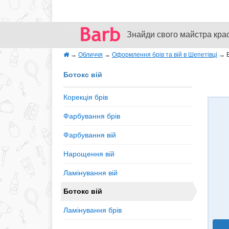
Знайди свого майстра кра
→
Обличчя
→
Оформлення брів та вій в Шепетівці
→
Ботокс вій
Корекція брів
Фарбування брів
Фарбування вій
Нарощення вій
Ламінування вій
Ботокс вій
Ламінування брів