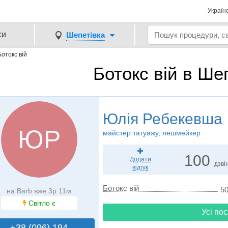
Україн
си
Шепетівка
Ботокс вій
Ботокс вій в Шеп
Юлія Ребекевша
ЮР
майстер татуажу, лешмейкер
100
Додати
дзвін
відгук
Ботокс вій
50
на Barb вже 3р 11м
Світло є
Усі пос
+38 (096) 194..