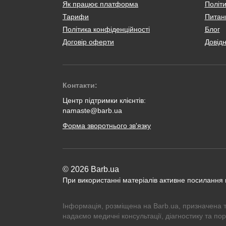
Як працює платформа
Політи
Тарифи
Питанн
Політика конфіденційності
Блог
Договір оферти
Довід
Контакти:
Центр підтримки клієнтів:
namaste@barb.ua
Форма зворотнього зв'язку
© 2026 Barb.ua
При використанні матеріалів активне посилання
Інформація, розміщена на Barb.ua, призначена 
надаємо медичні консультації, діагностику та по