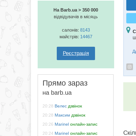
На Barb.ua > 350 000
відвідувачів в місяць
салонів:
8143
С
майстрів:
14467
Ш
Д
Реєстрація
Прямо зараз
на barb.ua
20:28
Велес
дзвінок
20:28
Максим
дзвінок
20:26
Marinel
онлайн-запис
Скіл
20:24
Marinel
онлайн-запис