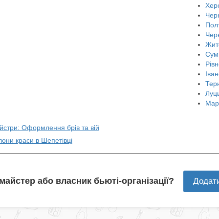
Хер
Черн
Пол
Чер
Жит
Сум
Рівн
Іван
Тер
Луц
Мар
йстри: Оформлення брів та вій
лони краси в Шепетівці
 майстер або власник бьюті-організації?
Додат