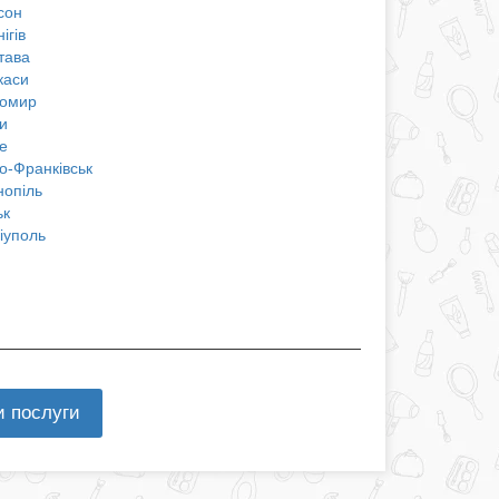
сон
ігів
тава
каси
омир
и
е
о-Франківськ
нопіль
ьк
іуполь
и послуги