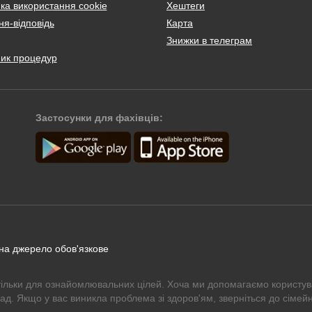
ка використання cookie
Хештеги
я-відповідь
Карта
Знижки в телеграм
ник процедур
Застосунки для фахівців:
 на джерело обов'язкове
тільки для ознайомлювальних цілей. Хоча ми допомагаємо користув
рад. Якщо у вас виникла проблема зі здоров'ям, зверніться до сімейн