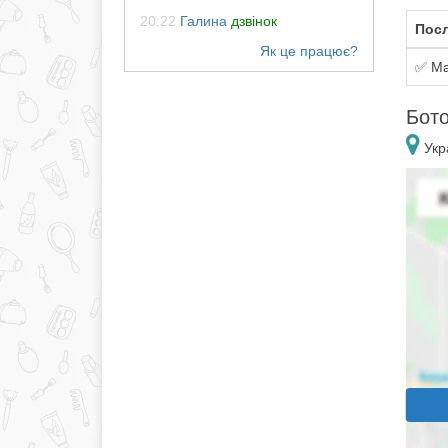
20:22
Галина
дзвінок
Посл
✅ Ма
Бото
Укр