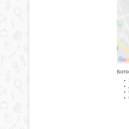
Боток