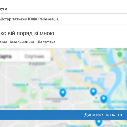
уга
йстер татуажу Юлія Ребекевша
кс вій поряд зі мною
аїна, Хмельницька, Шепетівка
Дивитися на карті