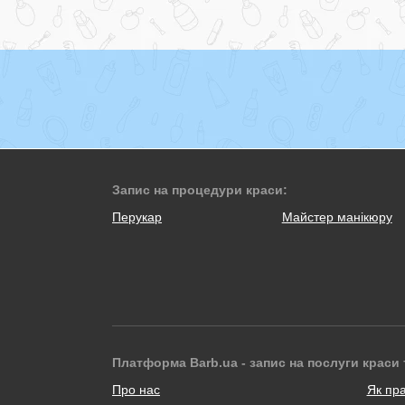
Запис на процедури краси:
Перукар
Майстер манікюру
Платформа Barb.ua - запис на послуги краси 
Про нас
Як пр