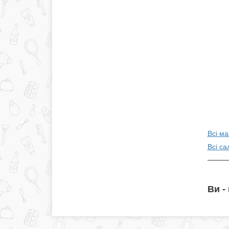
Всі ма
Всі са
Ви -