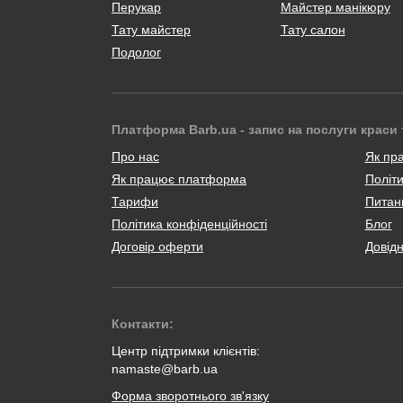
Перукар
Майстер манікюру
Тату майстер
Тату салон
Подолог
Платформа Barb.ua - запис на послуги краси 
Про нас
Як пр
Як працює платформа
Політи
Тарифи
Питанн
Політика конфіденційності
Блог
Договір оферти
Довід
Контакти:
Центр підтримки клієнтів:
namaste@barb.ua
Форма зворотнього зв'язку