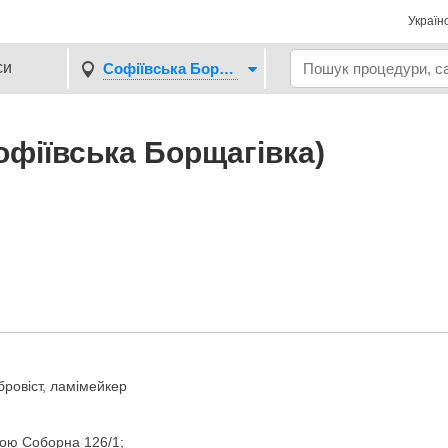
Україн
си
Софіївська Борщагівка
офіївська Борщагівка)
ровіст, ламімейкер
сою Соборна 126/1;