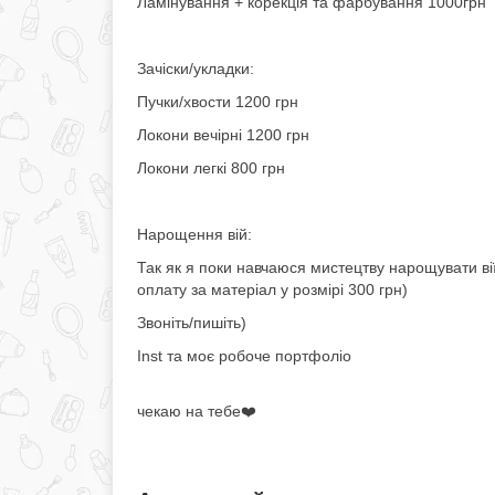
Ламінування + корекція та фарбування 1000грн
Зачіски/укладки:
Пучки/хвости 1200 грн
Локони вечірні 1200 грн
Локони легкі 800 грн
Нарощення вій:
Так як я поки навчаюся мистецтву нарощувати вії
оплату за матеріал у розмірі 300 грн)
Звоніть/пишіть)
Inst та моє робоче портфоліо
чекаю на тебе❤️