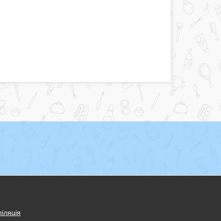
іляція