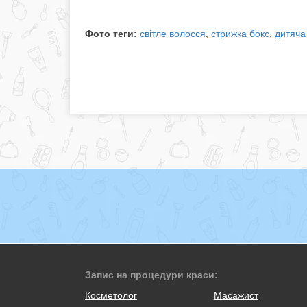
Фото теги:
світле волосся
,
стрижка бокс
,
дитяча
Запис на процедури краси:
Косметолог
Масажист