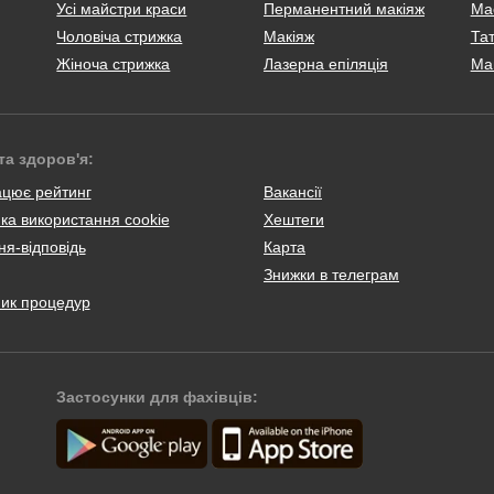
Усі майстри краси
Перманентний макіяж
Ма
Чоловіча стрижка
Макіяж
Тат
Жіноча стрижка
Лазерна епіляція
Ма
та здоров'я:
ацює рейтинг
Вакансії
ка використання cookie
Хештеги
я-відповідь
Карта
Знижки в телеграм
ник процедур
Застосунки для фахівців: