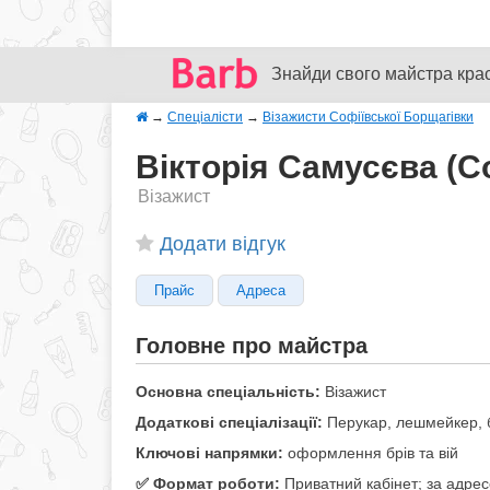
Знайди свого майстра кра
→
Спеціалісти
→
Візажисти Софіївської Борщагівки
Вікторія Самусєва (С
Візажист
Додати відгук
Прайс
Адреса
Головне про майстра
Основна спеціальність:
Візажист
Додаткові спеціалізації:
Перукар, лешмейкер, б
Ключові напрямки:
оформлення брів та вій
✅️ Формат роботи:
Приватний кабінет; за адре