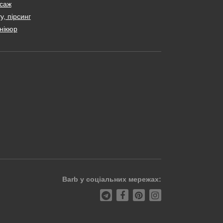
саж
у, пірсинг
нікюр
Barb у соціальних мережах: