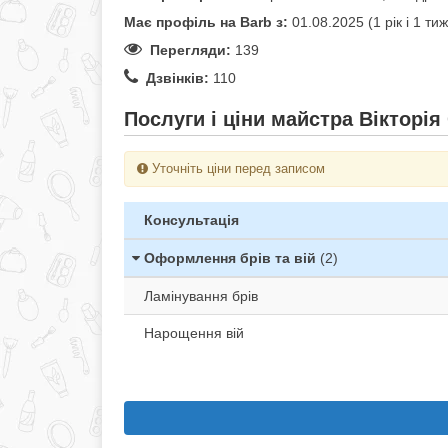
Має профіль на Barb з:
01.08.2025 (1 рік i 1 ти
Перегляди:
139
Дзвінків:
110
Послуги і ціни майстра Вікторія
Уточніть ціни перед записом
Консультація
Оформлення брів та вій
(2)
Ламінування брів
Нарощення вій