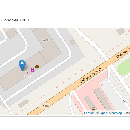
, Соборна 126/1
Leaflet
| ©
OpenStreetMap
| Bar