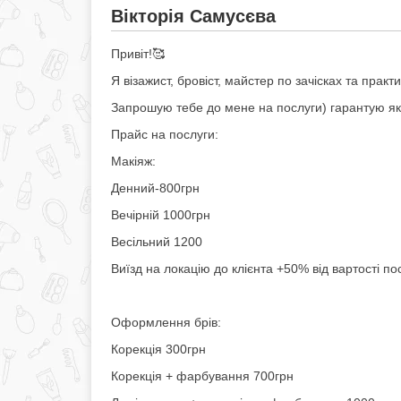
Вікторія Самусєва
Привіт!🥰
Я візажист, бровіст, майстер по зачісках та пра
Запрошую тебе до мене на послуги) гарантую які
Прайс на послуги:
Макіяж:
Денний-800грн
Вечірній 1000грн
Весільний 1200
Виїзд на локацію до клієнта +50% від вартості п
Оформлення брів:
Корекція 300грн
Корекція + фарбування 700грн