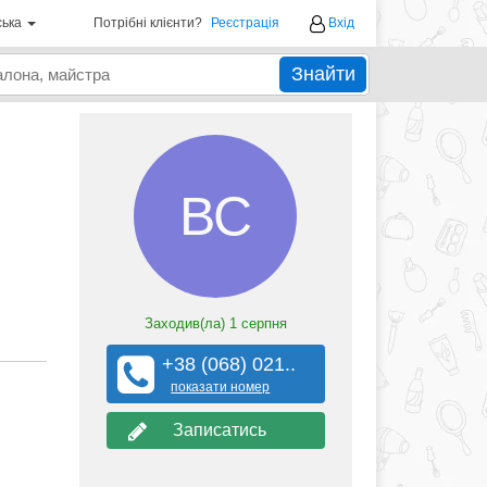
ська
Потрібні клієнти?
Реєстрація
Вхід
Знайти
ВС
Заходив(ла)
1 серпня
+38 (068) 021..
показати номер
Записатись