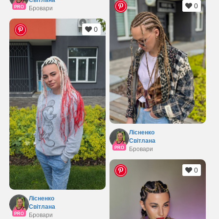
0
PRO
Бровари
0
Лісненко
Світлана
PRO
Бровари
0
Лісненко
Світлана
PRO
Бровари