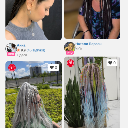
Натали Персон
Анна
Київ
9.9
(45 відгуків)
PRO
PRO
Одеса
0
0