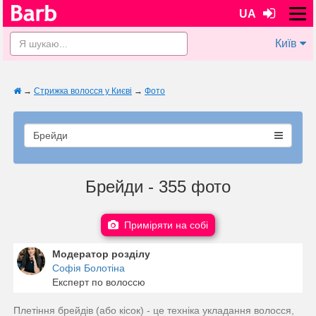
UA
Київ
→
Стрижка волосся у Києві
→
Фото
Брейди
Брейди - 355 фото
Приміряти на собі
Модератор розділу
Софія Болотіна
Експерт по волоссю
Плетіння брейдів (або кісок) - це техніка укладання волосся,