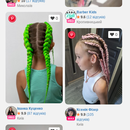
10
(17 відгуків)
PRO
Миколаїв
Barber Kids
9.6
(12 відгуків)
0
PRO
Кропивницький
0
Іванка Куценко
Ксенія Фізер
9.9
(87 відгуків)
9.9
(105
PRO
Київ
MAX
відгуків)
Київ