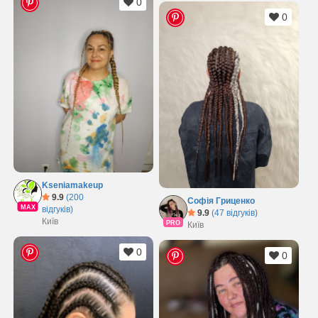
0
0
Kseniamakeup
9.9
(200
Софія Гриценко
MAX
відгуків)
9.9
(47 відгуків)
Київ
PRO
Київ
0
0