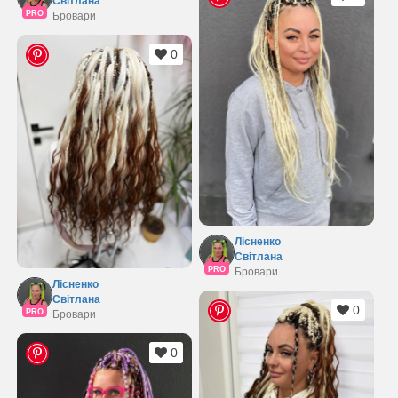
Світлана
PRO
Бровари
0
Лісненко
Світлана
PRO
Бровари
Лісненко
Світлана
0
PRO
Бровари
0