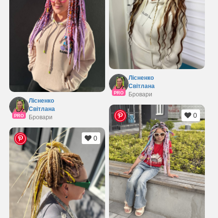
Лісненко
Світлана
PRO
Бровари
Лісненко
Світлана
0
PRO
Бровари
0