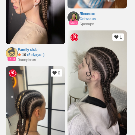
Лісненко
Світлана
PRO
Бровари
1
Family club
10
(5 відгуків)
PRO
Запоріжжя
0