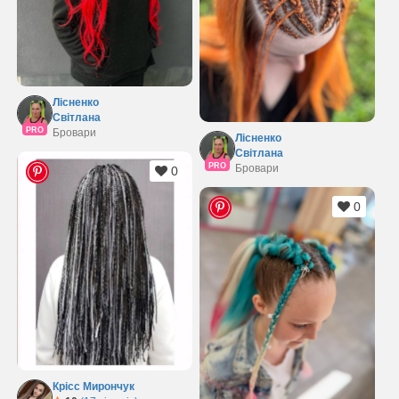
Лісненко
Світлана
PRO
Бровари
Лісненко
Світлана
PRO
Бровари
0
0
Крісс Мирончук