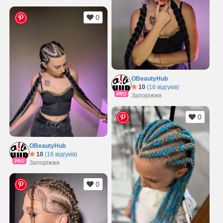
0
OBeautyHub
10
(16 відгуків)
PRO
Запоріжжя
0
OBeautyHub
10
(16 відгуків)
PRO
Запоріжжя
0