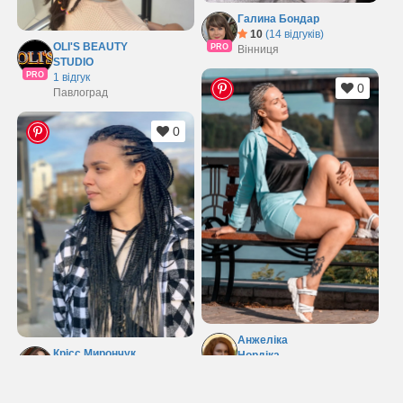
Галина Бондар
10
(14 відгуків)
OLI'S BEAUTY
PRO
Вінниця
STUDIO
PRO
1 відгук
0
Павлоград
0
Анжеліка
Крісс Мирончук
Нордіка
10
(17 відгуків)
PRO
10
(30 відгуків)
PRO
Миколаїв
Київ