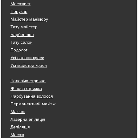
Масажист
Перукар
Майстер манікюру
Тату майстер
Барбершоп
Тату салон
Подолог
Усі салони краси
Усі майстри краси
Чоловіча стрижка
Жіноча стрижка
Фарбування волосся
Перманентний макіяж
Макіяж
Лазерна епіляція
Депіляція
Масаж