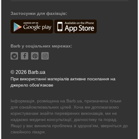
Застосунки для фахівців:
Barb у соціальних мережах:
© 2026 Barb.ua
При використанні матеріалів активне посилання на
джерело обов'язкове
Інформація, розміщена на Barb.ua, призначена тільки
для ознайомлювальних цілей. Хоча ми допомагаємо
користувачам знайти перевірених виконавців, ми не
надаємо медичні консультації, діагностику та порад.
Якщо у вас виникла проблема зі здоров'ям, зверніться до
сімейного лікаря.