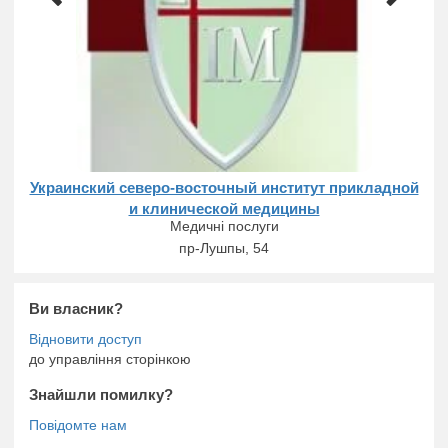
ой
Украинский северо-восточный институт прикладной
У
и клинической медицины
Медичні послуги
пр-Лушпы, 54
Ви власник?
до управління сторінкою
Знайшли помилку?