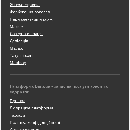
Жіноча стрижка
Фарбування волосся
Перманентний макіяж
Макіяж
Лазерна епіляція
Депіляція
Масаж
Тату, пірсинг
Манікюр
Платформа Barb.ua - запис на послуги краси та
здоров'я:
Про нас
Як працює платформа
Тарифи
Політика конфіденційності
Договір оферти