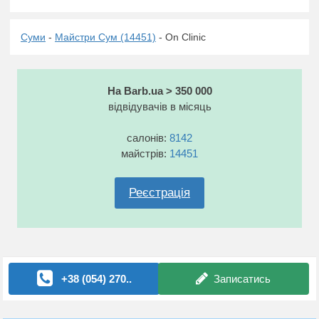
Суми
-
Майстри Сум (14451)
- On Clinic
На Barb.ua > 350 000
відвідувачів в місяць
салонів:
8142
майстрів:
14451
Реєстрація
+38 (054) 270..
Записатись