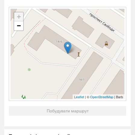
+
−
Leaflet
| ©
OpenStreetMap
| Barb
Побудувати маршрут