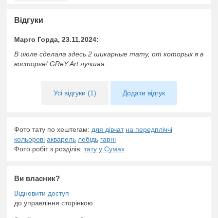
Відгуки
Марго Горда, 23.11.2024:
В июле сделала здесь 2 шикарные тату, от которых я в
восторге! GReY Art лучшая...
Усі відгуки (1)
Додати відгук
Фото тату по хештегам:
для дівчат
на передпліччі
кольорові
акварель
лебідь
гарні
Фото робіт з розділів:
тату у Сумах
Ви власник?
до управління сторінкою