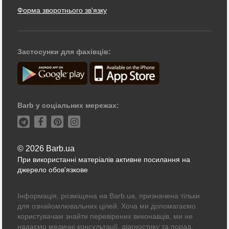
Форма зворотнього зв'язку
Застосунки для фахівців:
Barb у соціальних мережах:
© 2026 Barb.ua
При використанні матеріалів активне посилання на
джерело обов'язкове
Інформація, розміщена на Barb.ua, призначена тільки
для ознайомлювальних цілей. Хоча ми допомагаємо
користувачам знайти перевірених виконавців, ми не
надаємо медичні консультації, діагностику та порад.