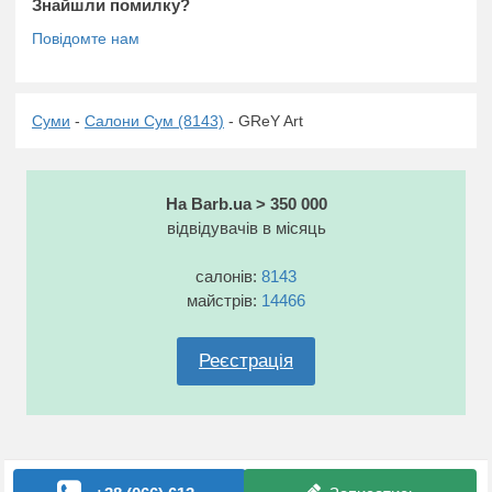
Знайшли помилку?
Суми
-
Салони Сум (8143)
- GReY Art
На Barb.ua > 350 000
відвідувачів в місяць
салонів:
8143
майстрів:
14466
Реєстрація