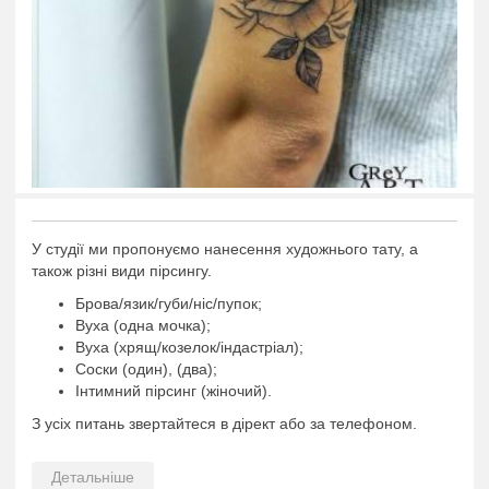
У студії ми пропонуємо нанесення художнього тату, а
також різні види пірсингу.
Брова/язик/губи/ніс/пупок;
Вуха (одна мочка);
Вуха (хрящ/козелок/індастріал);
Соски (один), (два);
Інтимний пірсинг (жіночий).
З усіх питань звертайтеся в дірект або за телефоном.