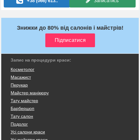
+38 (066) 613..
Записатись
Знижки до 80% від салонів і майстрів!
Запис на процедури краси:
Косметолог
Масажист
Перукар
Майстер манікюру
Тату майстер
Барбершоп
Тату салон
Подолог
Усі салони краси
Усі майстри краси