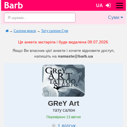
UA
Суми
→
Салони краси
→
Тату салони Сум
Ця анкета застаріла і буде видалена 08.07.2026.
Якщо Ви власник цієї анкети і хочете відновити доступ,
напишіть на
namaste@barb.ua
GReY Art
тату салон
Перевірено
13 квітня
1 відгук