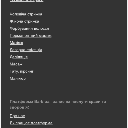
Чоловіча стрижка
Жіноча стрижка
Фарбування волосся
Перманентний макіяж
Макіяж
Лазерна епіляція
Депіляція
Масаж
Тату, пірсинг
Манікюр
Платформа Barb.ua - запис на послуги краси та
здоров'я:
Про нас
Як працює платформа