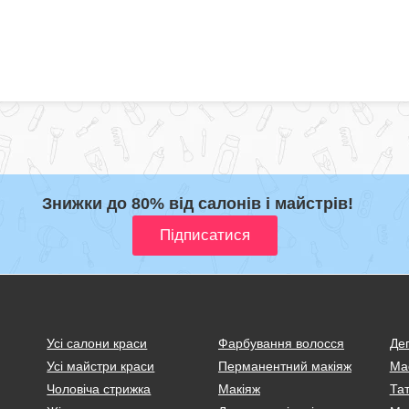
Знижки до 80% від салонів і майстрів!
Усі салони краси
Фарбування волосся
Деп
Усі майстри краси
Перманентний макіяж
Ма
Чоловіча стрижка
Макіяж
Тат