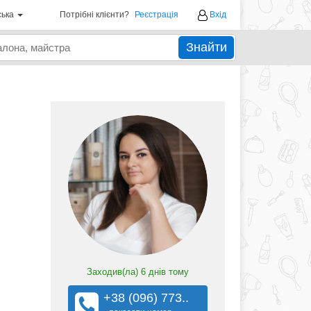
ська
Потрібні клієнти?
Реєстрація
Вхід
Знайти
Заходив(ла)
6 днів тому
+38 (096) 773..