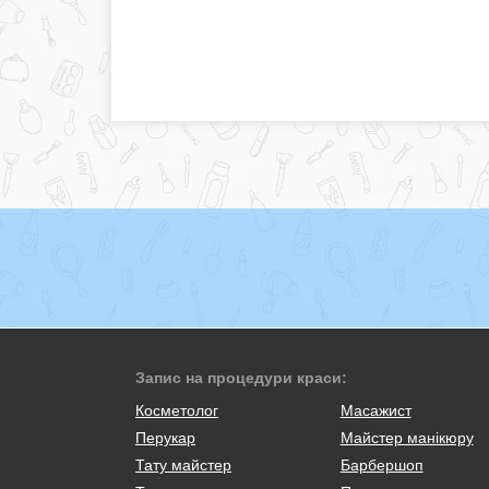
Запис на процедури краси:
Косметолог
Масажист
Перукар
Майстер манікюру
Тату майстер
Барбершоп