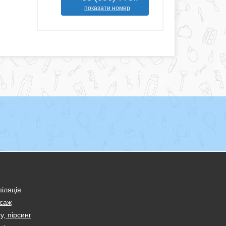
показати номер
іляція
саж
у, пірсинг