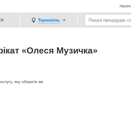
Україн
си
Тернопіль
ікат «Олеся Музичка»
слугу, яку оберете ви.