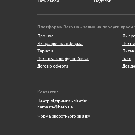
Тату салон
Подолог
Платформа Barb.ua - запис на послуги краси 
Про нас
Як пр
Як працює платформа
Політи
Тарифи
Питанн
Політика конфіденційності
Блог
Договір оферти
Довід
Контакти:
Центр підтримки клієнтів:
namaste@barb.ua
Форма зворотнього зв'язку