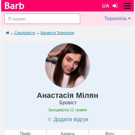
UA
Тернопіль
→
Спеціалісти
→
Бровісти Тернопіля
Анастасія Мілян
Бровіст
Заходив(ла)
12 травня
Додати відгук
Прайс
Адреса
Фото