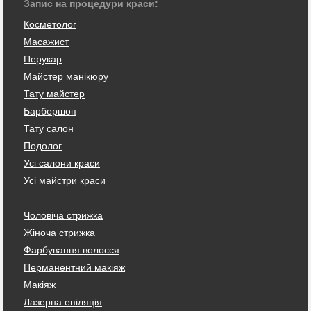
Запис на процедури краси:
Косметолог
Масажист
Перукар
Майстер манікюру
Тату майстер
Барбершоп
Тату салон
Подолог
Усі салони краси
Усі майстри краси
Чоловіча стрижка
Жіноча стрижка
Фарбування волосся
Перманентний макіяж
Макіяж
Лазерна епіляція