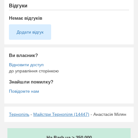
Відгуки
Немає відгуків
Додати відгук
Ви власник?
до управління сторінкою
Знайшли помилку?
Тернопіль
-
Майстри Тернопіля (14447)
- Анастасія Мілян
На Barb.ua > 350 000