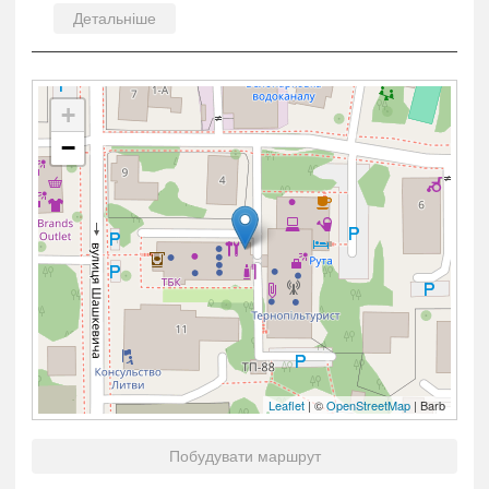
Детальніше
+
−
Leaflet
| ©
OpenStreetMap
| Barb
Побудувати маршрут