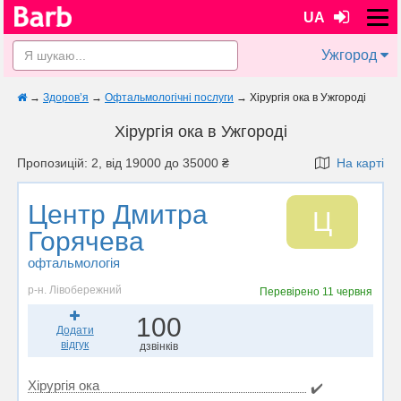
UA
Ужгород
→
Здоров’я
→
Офтальмологічні послуги
→
Хірургія ока в Ужгороді
Хірургія ока в Ужгороді
Пропозицій: 2, від 19000 до 35000 ₴
На карті
Центр Дмитра
Ц
Горячева
офтальмологія
р-н. Лівобережний
Перевірено
11 червня
100
Додати
відгук
дзвінків
Хірургія ока
✔️