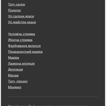
Тату салон
Подолог
Усі салони краси
Усі майстри краси
Чоловіча стрижка
Жіноча стрижка
Фарбування волосся
Перманентний макіяж
Макіяж
Лазерна епіляція
Депіляція
Масаж
Тату, пірсинг
Манікюр