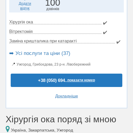
100
Додати
відгук
дзвінків
Хірургія ока
✔️
Вітректомія
✔️
Заміна кришталика при катаракті
✔️
➡️ Усі послуги та ціни (37)
📍
Ужгород, Грибоєдова, 23 р-н. Лівобережний
+38 (050) 694..
показати номер
Докладніше
Хірургія ока поряд зі мною
Україна, Закарпатська, Ужгород