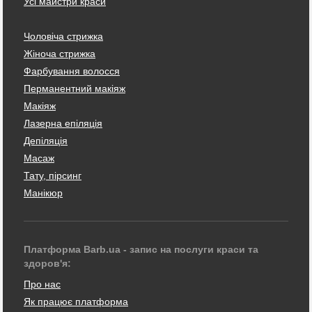
Усі майстри краси
Чоловіча стрижка
Жіноча стрижка
Фарбування волосся
Перманентний макіяж
Макіяж
Лазерна епіляція
Депіляція
Масаж
Тату, пірсинг
Манікюр
Платформа Barb.ua - запис на послуги краси та
здоров'я:
Про нас
Як працює платформа