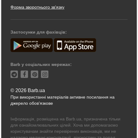
Форма зворотнього зв'язку
Застосунки для фахівців:
Barb у соціальних мережах:
© 2026 Barb.ua
При використанні матеріалів активне посилання на
джерело обов'язкове
Інформація, розміщена на Barb.ua, призначена тільки
для ознайомлювальних цілей. Хоча ми допомагаємо
користувачам знайти перевірених виконавців, ми не
надаємо медичні консультації, діагностику та порад.