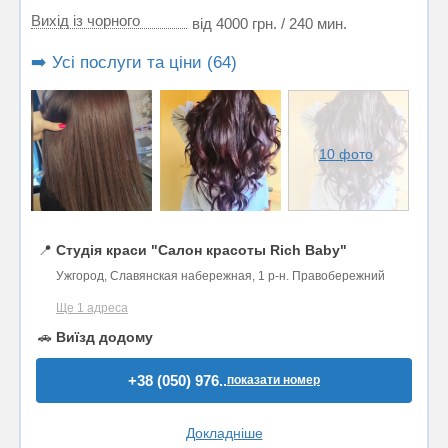
Вихід із чорного
від 4000 грн. / 240 мин.
➡️ Усі послуги та ціни (64)
10 фото
📍
Студія краси "Салон красоты Rich Baby"
Ужгород, Славянская набережная, 1 р-н. Правобережний
Ще 1 адреса
🚗
Виїзд додому
+38 (050) 976..
показати номер
Докладніше