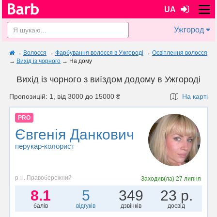
UA
Ужгород
→
Волосся
→
Фарбування волосся в Ужгороді
→
Освітлення волосся
→
Вихід із чорного
→
На дому
Вихід із чорного з виїздом додому в Ужгороді
Пропозицій: 1, від 3000 до 15000 ₴
На карті
PRO
Євгенія Данкович
перукар-колорист
р-н. Правобережний
Заходив(ла)
27 липня
8.1
5
349
23 р.
балів
відгуків
дзвінків
досвід