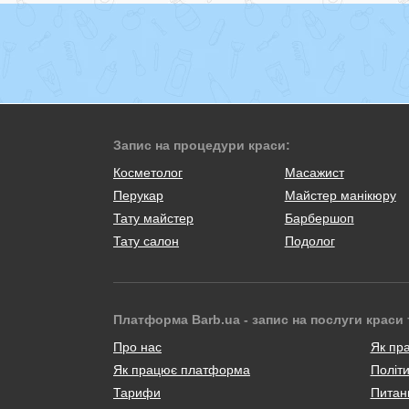
Запис на процедури краси:
Косметолог
Масажист
Перукар
Майстер манікюру
Тату майстер
Барбершоп
Тату салон
Подолог
Платформа Barb.ua - запис на послуги краси 
Про нас
Як пр
Як працює платформа
Політи
Тарифи
Питанн