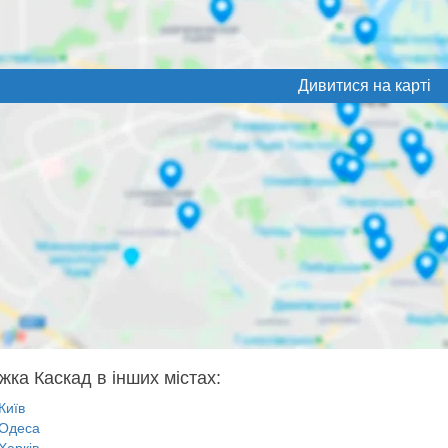
Дивитися на карті
жка Каскад в інших містах:
Київ
Одеса
Харків