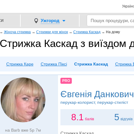
Україн
си
Ужгород
→
Жіноча стрижка
→
Стрижки для жінок
→
Стрижка Каскад
→
На дому
Стрижка Каскад з виїздом 
Стрижка Каре
Стрижка Пiксi
Стрижка Каскад
Стрижка 
PRO
Євгенія Данкович
перукар-колорист, перукар-стиліст
8.1
5
балів
відгуків
на Barb вже 5р 7м
Стрижка Каскад