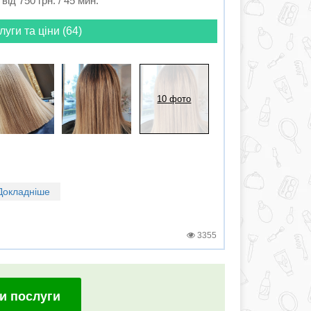
від 750 грн. / 45 мин.
луги та ціни (64)
10 фото
Докладніше
3355
и послуги