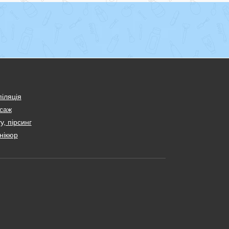
іляція
саж
у, пірсинг
нікюр