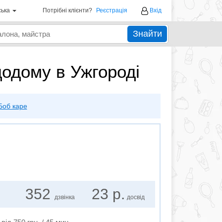
ська
Потрібні клієнти?
Реєстрація
Вхід
Знайти
додому в Ужгороді
Боб каре
352
23 р.
дзвінка
досвід