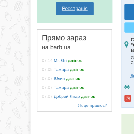
Реєстрація
Прямо зараз
С
"
на barb.ua
B
У
07:14
Mr. Gri
дзвінок
С
07:08
Тамара
дзвінок
Д
07:07
Юлия
дзвінок
07:07
Тамара
дзвінок
07:07
Добрий Лiкар
дзвінок