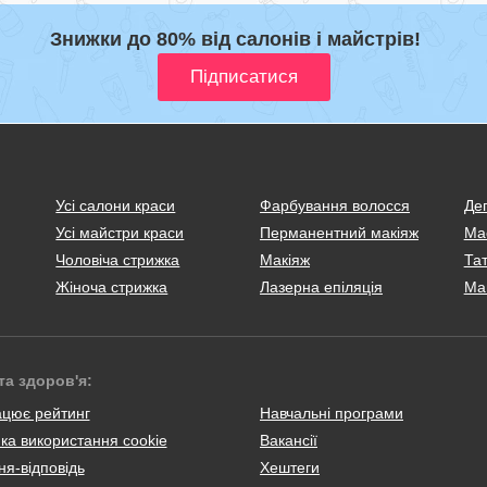
Знижки до 80% від салонів і майстрів!
Усі салони краси
Фарбування волосся
Деп
Усі майстри краси
Перманентний макіяж
Ма
Чоловіча стрижка
Макіяж
Тат
Жіноча стрижка
Лазерна епіляція
Ма
та здоров'я:
ацює рейтинг
Навчальні програми
ка використання cookie
Вакансії
я-відповідь
Хештеги