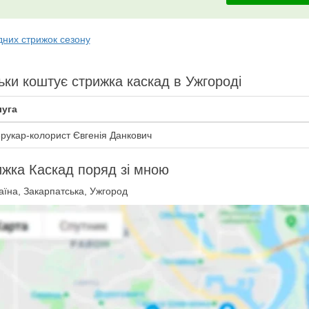
дних стрижок сезону
ьки коштує стрижка каскад в Ужгороді
уга
рукар-колорист Євгенія Данкович
жка Каскад поряд зі мною
їна, Закарпатська, Ужгород