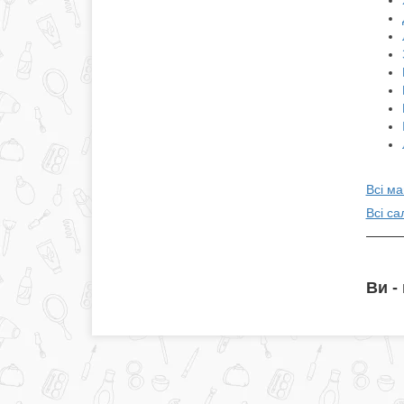
Всі ма
Всі са
Ви -