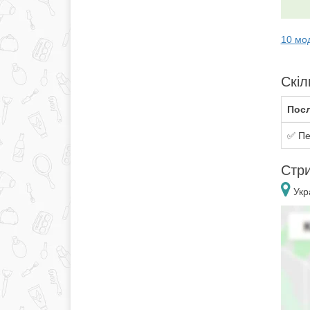
10 мо
Скіл
Посл
✅ Пе
Стри
Укра