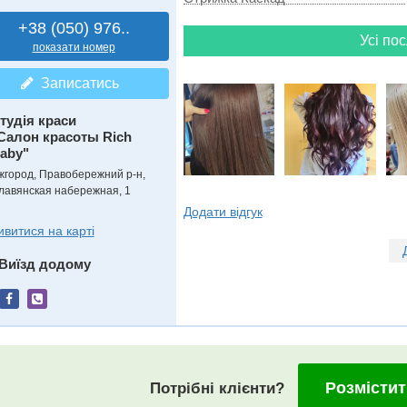
+38 (050) 976..
Усі пос
показати номер
Записатись
тудія краси
Салон красоты Rich
aby"
жгород, Правобережний р-н,
лавянская набережная, 1
Додати відгук
ивитися на карті
Виїзд додому
Розмістит
Потрібні клієнти?