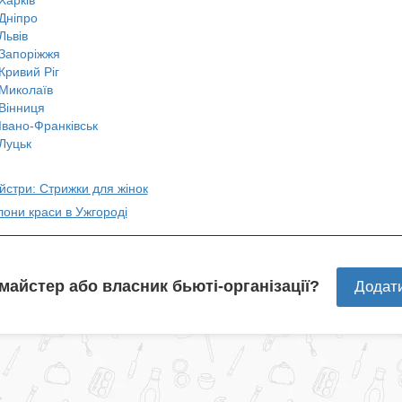
Дніпро
Львів
Запоріжжя
Кривий Ріг
Миколаїв
Вінниця
Івано-Франківськ
Луцьк
йстри: Стрижки для жінок
лони краси в Ужгороді
 майстер або власник бьюті-організації?
Додат