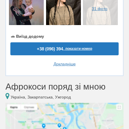
31 фото
🚗
Виїзд додому
+38 (096) 394..
показати номер
Докладніше
Афрокоси поряд зі мною
Україна, Закарпатська, Ужгород