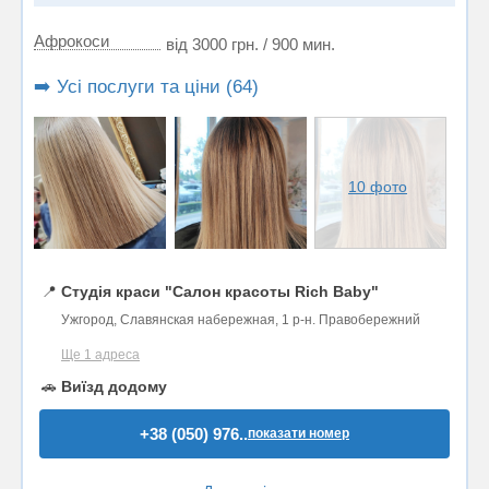
Афрокоси
від 3000 грн. / 900 мин.
➡️ Усі послуги та ціни (64)
10 фото
📍
Студія краси "Салон красоты Rich Baby"
Ужгород, Славянская набережная, 1 р-н. Правобережний
Ще 1 адреса
🚗
Виїзд додому
+38 (050) 976..
показати номер