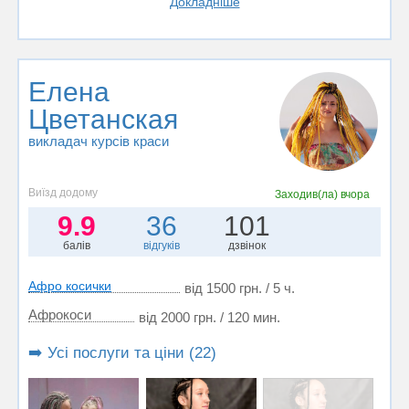
Докладніше
Елена
Цветанская
викладач курсів краси
Виїзд додому
Заходив(ла)
вчора
9.9
36
101
балів
відгуків
дзвінок
Афро косички
від 1500 грн. / 5 ч.
Афрокоси
від 2000 грн. / 120 мин.
➡️ Усі послуги та ціни (22)