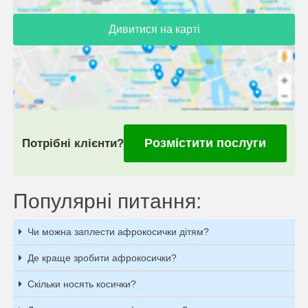
Дивитися на карті
Розмістити послуги
Потрібні клієнти?
Популярні питання:
Чи можна заплести афрокосички дітям?
Де краще зробити афрокосички?
Скільки носять косички?