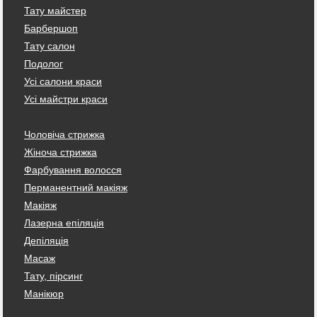
Тату майстер
Барбершоп
Тату салон
Подолог
Усі салони краси
Усі майстри краси
Чоловіча стрижка
Жіноча стрижка
Фарбування волосся
Перманентний макіяж
Макіяж
Лазерна епіляція
Депіляція
Масаж
Тату, пірсинг
Манікюр