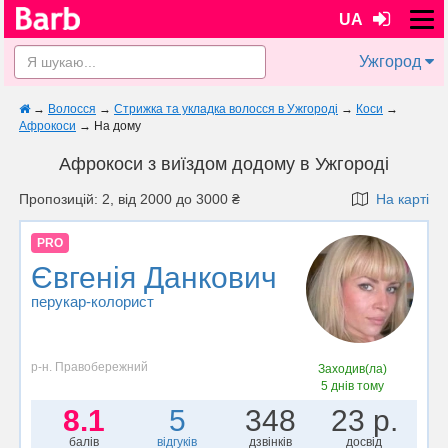
UA
Ужгород
→
Волосся
→
Стрижка та укладка волосся в Ужгороді
→
Коси
→
Афрокоси
→
На дому
Афрокоси з виїздом додому в Ужгороді
Пропозицій: 2, від 2000 до 3000 ₴
На карті
PRO
Євгенія Данкович
перукар-колорист
р-н. Правобережний
Заходив(ла)
5 днів тому
8.1
5
348
23 р.
балів
відгуків
дзвінків
досвід