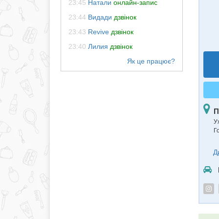
23:45
Натали
онлайн-запис
23:44
Видади
дзвінок
23:43
Revive
дзвінок
23:40
Лилия
дзвінок
П
У
Г
Д