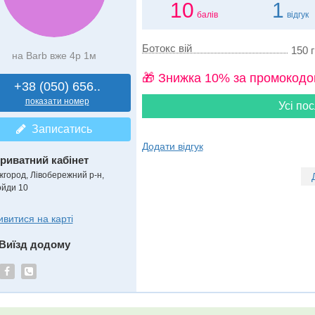
10
1
балів
відгук
Ботокс вій
150 г
на Barb вже 4р 1м
🎁 Знижка 10% за промокодо
+38 (050) 656..
показати номер
Усі пос
Записатись
Додати відгук
риватний кабінет
жгород, Лівобережний р-н,
ойди 10
ивитися на карті
Виїзд додому