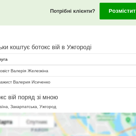
Розмістит
Потрібні клієнти?
ьки коштує ботокс вій в Ужгороді
уга
овіст Валерія Железкіна
зажист Валерия Исиченко
кс вій поряд зі мною
їна, Закарпатська, Ужгород