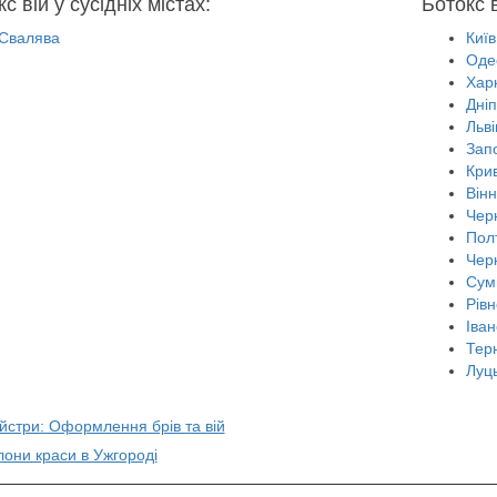
с вій у сусідніх містах:
Ботокс в
Свалява
Київ
Оде
Харк
Дні
Льві
Зап
Крив
Він
Черн
Пол
Чер
Сум
Рівн
Іван
Тер
Луц
йстри: Оформлення брів та вій
лони краси в Ужгороді