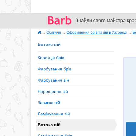
Знайди свого майстра кра
→
Обличчя
→
Оформлення брів та вій в Ужгороді
→
Б
Ботокс вій
Корекція брів
Фарбування брів
Фарбування вій
Нарощення вій
Завивка вій
Ламінування вій
Ботокс вій