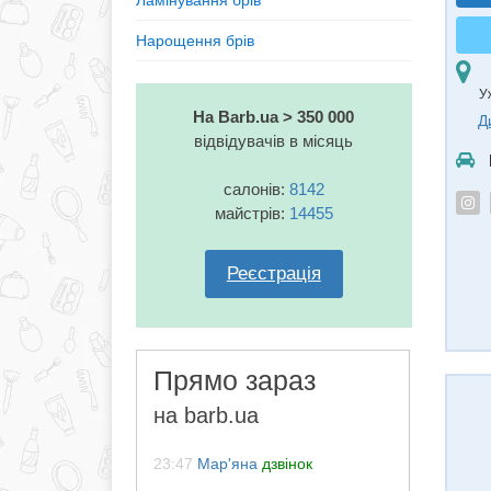
Ламінування брів
Нарощення брів
У
На Barb.ua > 350 000
Д
відвідувачів в місяць
салонів:
8142
майстрів:
14455
Реєстрація
Прямо зараз
на barb.ua
23:47
Мар'яна
дзвінок