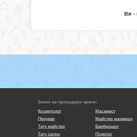
Ви -
Запис на процедури краси:
Косметолог
Масажист
Перукар
Майстер манікюру
Тату майстер
Барбершоп
Тату салон
Подолог