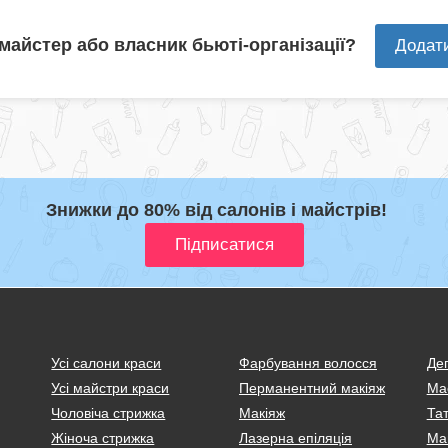
 майстер або власник бьюті-організації?
Додат
Знижки до 80% від салонів і майстрів!
Усі салони краси
Фарбування волосся
Деп
Усі майстри краси
Перманентний макіяж
Ма
Чоловіча стрижка
Макіяж
Тат
Жіноча стрижка
Лазерна епіляція
Ма