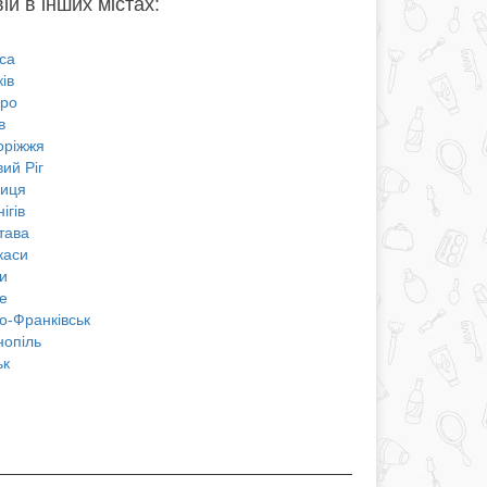
ій в інших містах:
са
ів
про
в
оріжжя
ий Ріг
ниця
ігів
тава
каси
и
е
о-Франківськ
нопіль
ьк