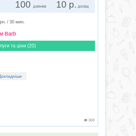
100
10 р.
дзвінків
досвід
рн. / 30 мин.
м Barb
луги та ціни (20)
Докладніше
300