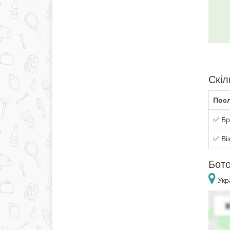
Скіл
Посл
✅ Бр
✅ Ві
Бото
Укра