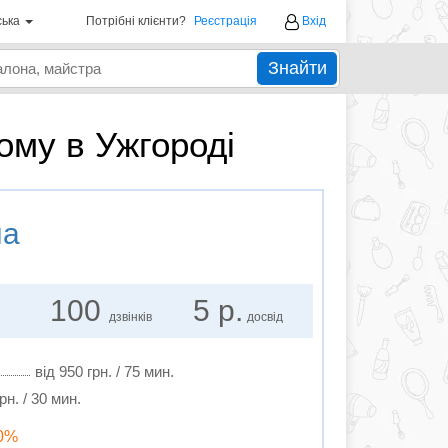
ська
Потрібні клієнти?
Реєстрація
Вхід
Знайти
дому в Ужгороді
на
100
5 р.
дзвінків
досвід
від 950 грн. / 75 мин.
рн. / 30 мин.
20%