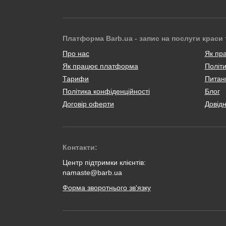
Платформа Barb.ua - запис на послуги краси 
Про нас
Як пр
Як працює платформа
Політи
Тарифи
Питанн
Політика конфіденційності
Блог
Договір оферти
Довід
Контакти:
Центр підтримки клієнтів:
namaste@barb.ua
Форма зворотнього зв'язку