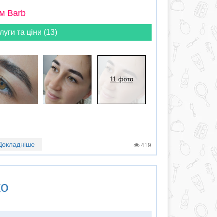
м Barb
луги та ціни (13)
11 фото
Докладніше
419
ко