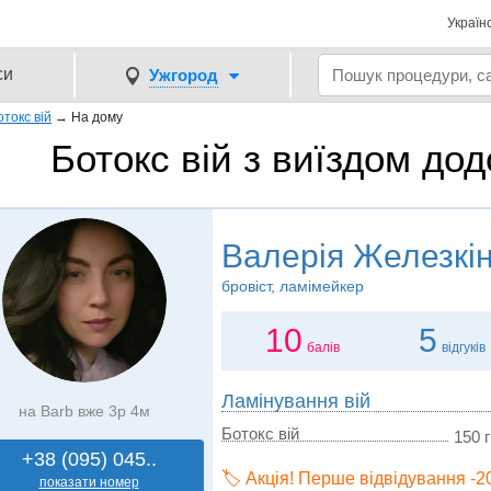
Україн
си
Ужгород
отокс вій
→
На дому
Ботокс вій з виїздом до
Валерія Железкі
бровіст, ламімейкер
10
5
балів
відгуків
Ламінування вій
на Barb вже 3р 4м
Ботокс вій
150 г
+38 (095) 045..
🏷️ Акція! Перше відвідування -
показати номер