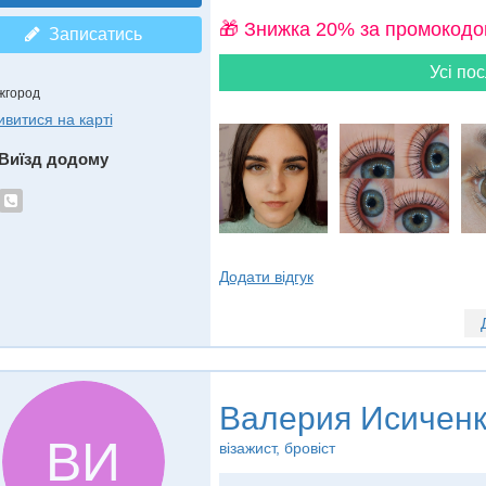
🎁 Знижка 20% за промокодо
Записатись
Усі пос
жгород
ивитися на карті
Виїзд додому
Додати відгук
Валерия Исичен
ВИ
візажист, бровіст