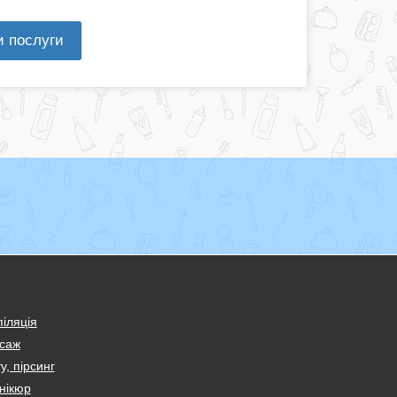
и послуги
іляція
саж
у, пірсинг
нікюр