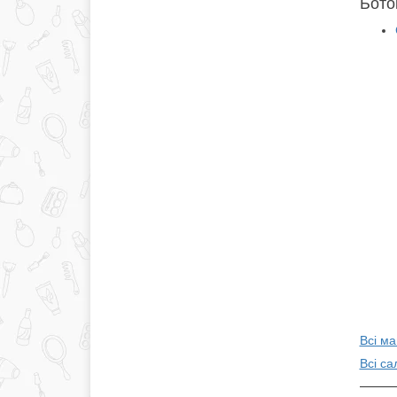
Боток
Всі ма
Всі са