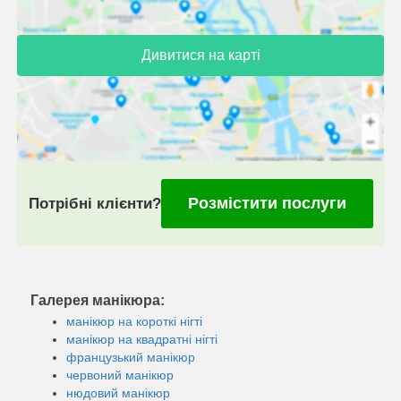
Дивитися на карті
Розмістити послуги
Потрібні клієнти?
Галерея манікюра:
манікюр на короткі нігті
манікюр на квадратні нігті
французький манікюр
червоний манікюр
нюдовий манікюр