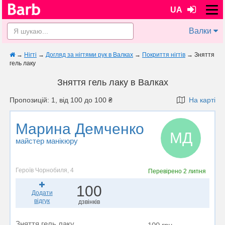
UA
Валки
→
Нігті
→
Догляд за нігтями рук в Валках
→
Покриття нігтів
→
Зняття
гель лаку
Зняття гель лаку в Валках
Пропозицій: 1, від 100 до 100 ₴
На карті
Марина Демченко
МД
майстер манікюру
Героїв Чорнобиля, 4
Перевірено
2 липня
100
Додати
відгук
дзвінків
Зняття гель лаку