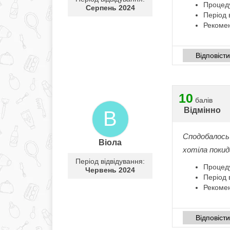
Процед
Серпень 2024
Період 
Рекоме
Відповіст
10
балів
Відмінно
В
Сподобалось 
Віола
хотіла поки
Період відвідування:
Процед
Червень 2024
Період 
Рекоме
Відповіст