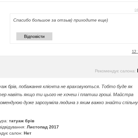
04
Спасибо большое за отзыв) приходите еще)
Відповісти
12.
Рекомендує салона:
аж брів, побажання клієнта не враховуються. Тобто буде як
тер навіть якщо ти цього не хочеш і платиш гроші. Майстра
комендуюю дуже зарозуміла людина з яким важко знайти спільн
ура:
татуаж брів
відвідування:
Листопад 2017
ндує салон:
Нет