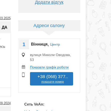
Додати відгук
03.2025
Адреси салону
ДА
:
і
1
Вінниця,
Центр
есь
вулиця Миколи Оводова,
53
Показати графік роботи
+38 (068) 377..
показати номер
09.2024
Сеть VeAn: