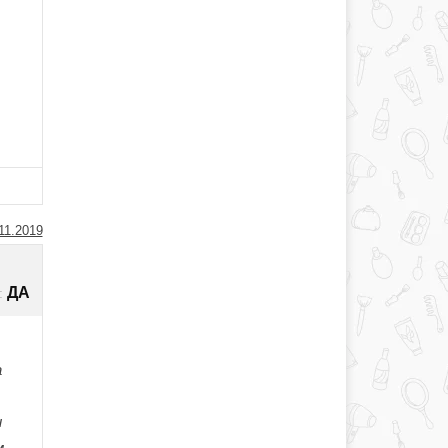
11.2019
ДА
:
а
и
м.