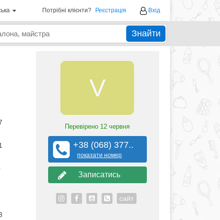
ська
Потрібні клієнти?
Реєстрація
Вхід
Знайти
V
7
Перевірено
12 червня
+38 (068) 377..
1
показати номер
0
Записатись
сайт
3