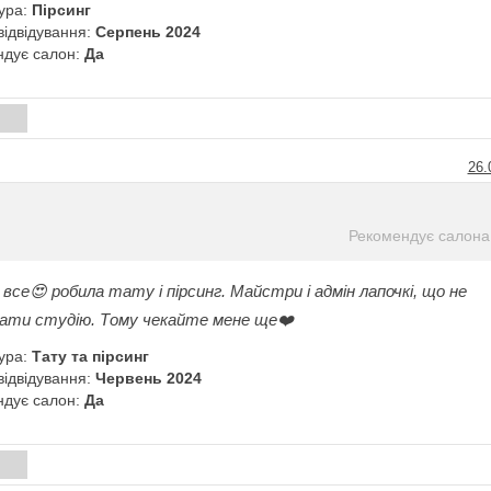
ура:
Пірсинг
відвідування:
Серпень 2024
ндує салон:
Да
и
26.
Рекомендує салона
все😍 робила тату і пірсинг. Майстри і адмін лапочкі, що не
дати студію. Тому чекайте мене ще❤️
ура:
Тату та пірсинг
відвідування:
Червень 2024
ндує салон:
Да
и