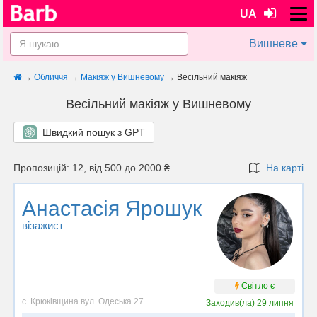
UA
Вишневе
→
Обличчя
→
Макіяж у Вишневому
→
Весільний макіяж
Весільний макіяж у Вишневому
Швидкий пошук з GPT
Пропозицій: 12, від 500 до 2000 ₴
На карті
Анастасія Ярошук
візажист
Світло є
с. Крюківщина вул. Одеська 27
Заходив(ла)
29 липня