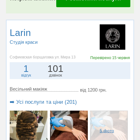
Larin
Студія краси
Софиевская борщаговка ул. Мира 13
Перевірено
15 червня
1
101
відгук
дзвінок
Весільний макіяж
від 1200 грн.
➡️ Усі послуги та ціни (201)
5 фото