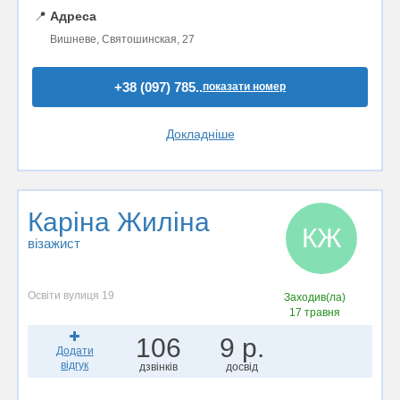
📍
Адреса
Вишневе, Святошинская, 27
+38 (097) 785..
показати номер
Докладніше
Каріна Жиліна
КЖ
візажист
Освіти вулиця 19
Заходив(ла)
17 травня
106
9 р.
Додати
відгук
дзвінків
досвід