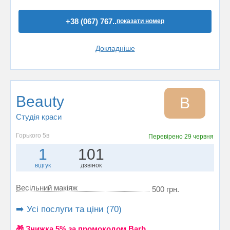
+38 (067) 767..
показати номер
Докладніше
Beauty
B
Студія краси
Горького 5в
Перевірено
29 червня
1
101
відгук
дзвінок
Весільний макіяж
500 грн.
➡️ Усі послуги та ціни (70)
🎁 Знижка 5% за промокодом Barb