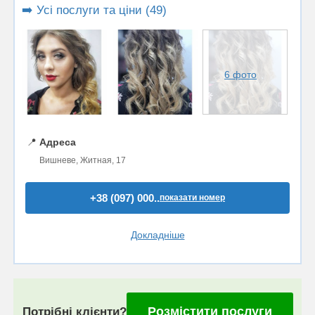
➡️ Усі послуги та ціни (49)
6 фото
📍
Адреса
Вишневе, Житная, 17
+38 (097) 000..
показати номер
Докладніше
Розмістити послуги
Потрібні клієнти?