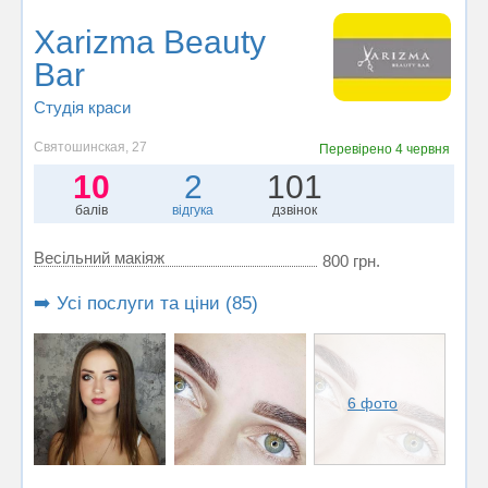
Xarizma Beauty
Bar
Студія краси
Святошинская, 27
Перевірено
4 червня
10
2
101
балів
відгука
дзвінок
Весільний макіяж
800 грн.
➡️ Усі послуги та ціни (85)
6 фото