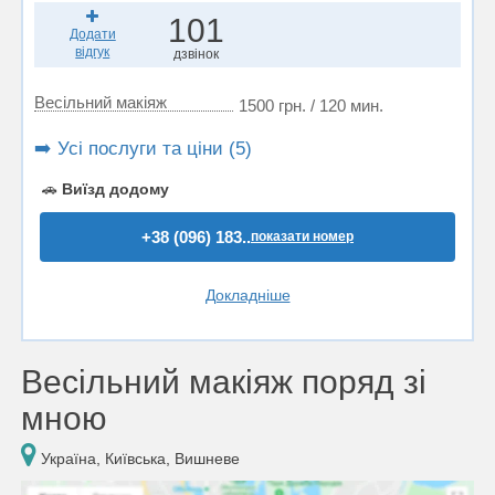
101
Додати
відгук
дзвінок
Весільний макіяж
1500 грн. / 120 мин.
➡️ Усі послуги та ціни (5)
🚗
Виїзд додому
+38 (096) 183..
показати номер
Докладніше
Весільний макіяж поряд зі
мною
Україна, Київська, Вишневе