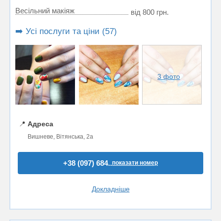
Весільний макіяж
від 800 грн.
➡️ Усі послуги та ціни (57)
3 фото
📍
Адреса
Вишневе, Вітянська, 2а
+38 (097) 684..
показати номер
Докладніше