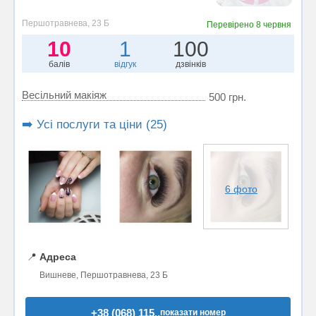
Першотравнева, 23 Б
Перевірено
8 червня
10
1
100
балів
відгук
дзвінків
Весільний макіяж
500 грн.
➡️ Усі послуги та ціни (25)
6 фото
📍
Адреса
Вишневе, Першотравнева, 23 Б
+38 (068) 115..
показати номер