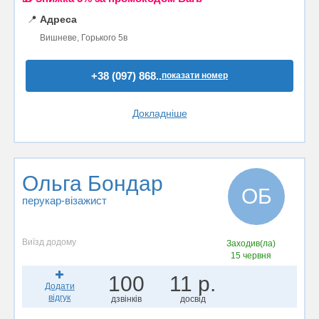
📍
Адреса
Вишневе, Горького 5в
+38 (097) 868..
показати номер
Докладніше
Ольга Бондар
ОБ
перукар-візажист
Виїзд додому
Заходив(ла)
15 червня
100
11 р.
Додати
відгук
дзвінків
досвід