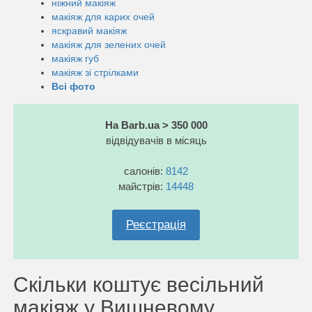
ніжний макіяж
макіяж для карих очей
яскравий макіяж
макіяж для зелених очей
макіяж губ
макіяж зі стрілками
Всі фото
На Barb.ua > 350 000
відвідувачів в місяць
салонів:
8142
майстрів:
14448
Реєстрація
Скільки коштує весільний
макіяж у Вишневому