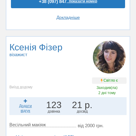
+38 (097) 847..
показати номер
Докладніше
Ксенія Фізер
візажист
Світло є
Виїзд додому
Заходив(ла)
2 дні тому
123
21 р.
Додати
відгук
дзвінка
досвід
Весільний макіяж
від 2000 грн.