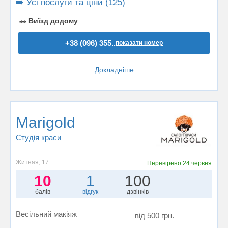
➡️ Усі послуги та ціни (125)
🚗
Виїзд додому
+38 (096) 355..
показати номер
Докладніше
Marigold
Студія краси
Житная, 17
Перевірено
24 червня
10
1
100
балів
відгук
дзвінків
Весільний макіяж
від 500 грн.