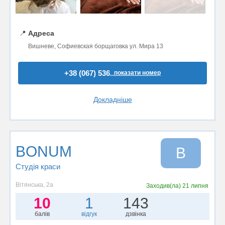
📍
Адреса
Вишневе, Софиевская борщаговка ул. Мира 13
+38 (067) 536..
показати номер
Докладніше
BONUM
B
Студія краси
Вітянська, 2а
Заходив(ла)
21 липня
10
1
143
балів
відгук
дзвінка