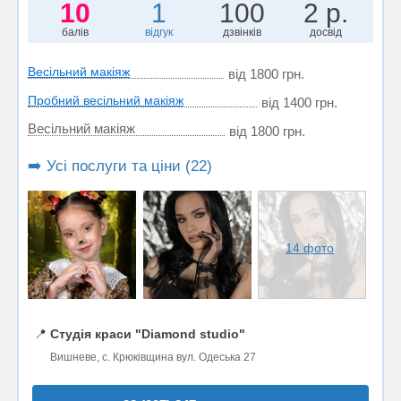
10
1
100
2 р.
балів
відгук
дзвінків
досвід
Весільний макіяж
від 1800 грн.
Пробний весільний макіяж
від 1400 грн.
Весільний макіяж
від 1800 грн.
➡️ Усі послуги та ціни (22)
14 фото
📍
Студія краси "Diamond studio"
Вишневе, с. Крюківщина вул. Одеська 27