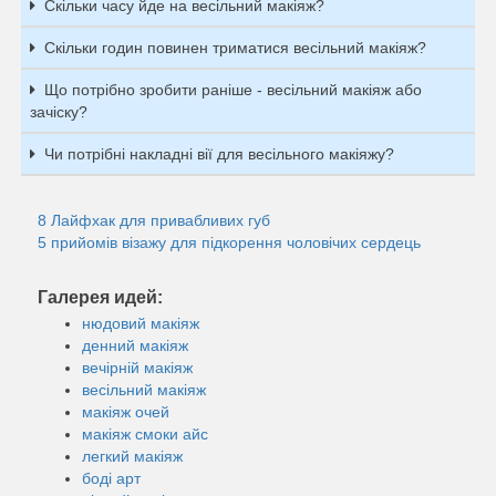
Скільки часу йде на весільний макіяж?
Скільки годин повинен триматися весільний макіяж?
Що потрібно зробити раніше - весільний макіяж або
зачіску?
Чи потрібні накладні вії для весільного макіяжу?
8 Лайфхак для привабливих губ
5 прийомів візажу для підкорення чоловічих сердець
Галерея идей:
нюдовий макіяж
денний макіяж
вечірній макіяж
весільний макіяж
макіяж очей
макіяж смоки айс
легкий макіяж
боді арт