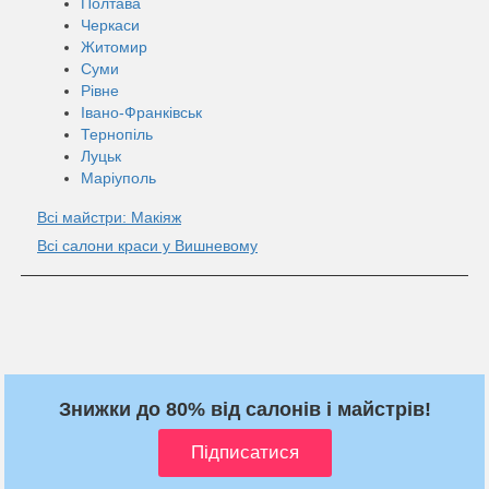
Полтава
Черкаси
Житомир
Суми
Рівне
Івано-Франківськ
Тернопіль
Луцьк
Маріуполь
Всі майстри: Макіяж
Всі салони краси у Вишневому
Знижки до 80% від салонів і майстрів!