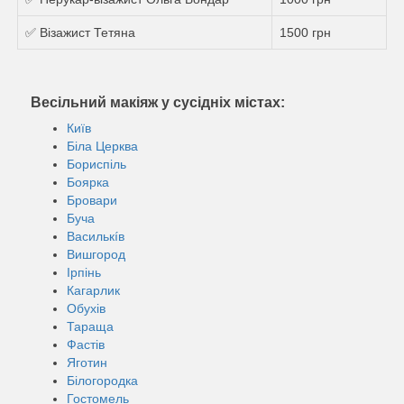
✅ Візажист Тетяна
1500 грн
Весільний макіяж у сусідніх містах:
Київ
Біла Церква
Бориспіль
Боярка
Бровари
Буча
Василькíв
Вишгород
Ірпінь
Кагарлик
Обухів
Тараща
Фастів
Яготин
Білогородка
Гостомель