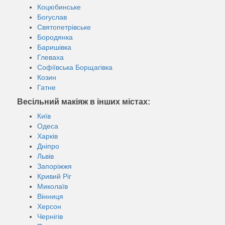
Коцюбинське
Богуслав
Святопетрівське
Бородянка
Баришівка
Глеваха
Софіївська Борщагівка
Козин
Гатне
Весільний макіяж в інших містах:
Київ
Одеса
Харків
Дніпро
Львів
Запоріжжя
Кривий Ріг
Миколаїв
Вінниця
Херсон
Чернігів