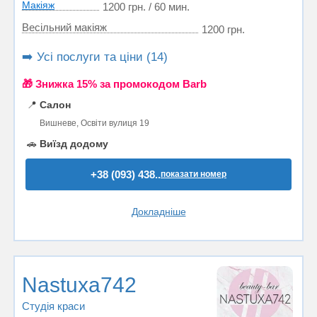
Макіяж
1200 грн. / 60 мин.
Весільний макіяж
1200 грн.
➡️ Усі послуги та ціни (14)
🎁 Знижка 15% за промокодом Barb
📍
Салон
Вишневе, Освіти вулиця 19
🚗
Виїзд додому
+38 (093) 438..
показати номер
Докладніше
Nastuxa742
Студія краси