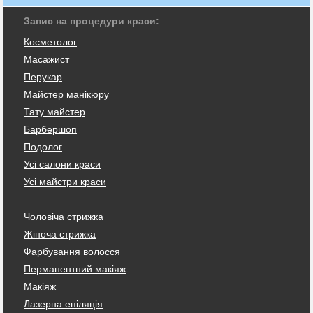
Запис на процедури краси:
Косметолог
Масажист
Перукар
Майстер манікюру
Тату майстер
Барбершоп
Подолог
Усі салони краси
Усі майстри краси
Чоловіча стрижка
Жіноча стрижка
Фарбування волосся
Перманентний макіяж
Макіяж
Лазерна епіляція