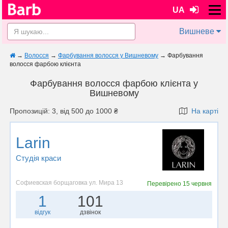
UA
Вишневе
→
Волосся
→
Фарбування волосся у Вишневому
→
Фарбування
волосся фарбою клієнта
Фарбування волосся фарбою клієнта у
Вишневому
Пропозицій: 3, від 500 до 1000 ₴
На карті
Larin
Студія краси
Софиевская борщаговка ул. Мира 13
Перевірено
15 червня
1
101
відгук
дзвінок