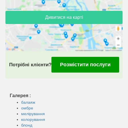
Дивитися на карті
Розмістити послуги
Потрібні клієнти?
Галерея :
балаяж
омбре
мелірування
колорування
блонд