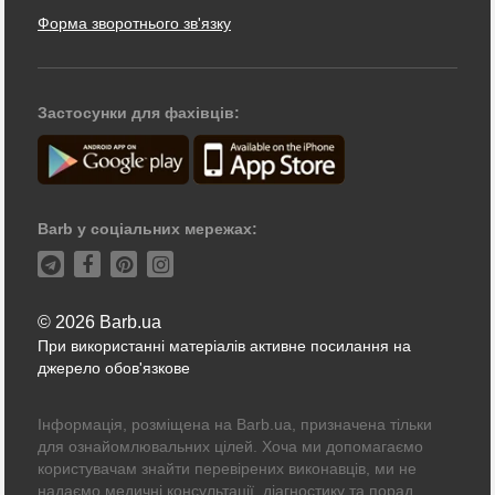
Форма зворотнього зв'язку
Застосунки для фахівців:
Barb у соціальних мережах:
© 2026 Barb.ua
При використанні матеріалів активне посилання на
джерело обов'язкове
Інформація, розміщена на Barb.ua, призначена тільки
для ознайомлювальних цілей. Хоча ми допомагаємо
користувачам знайти перевірених виконавців, ми не
надаємо медичні консультації, діагностику та порад.