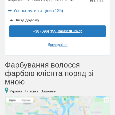
600 грн.
➡️ Усі послуги та ціни (125)
🚗
Виїзд додому
+38 (096) 355..
показати номер
Докладніше
Фарбування волосся
фарбою клієнта поряд зі
мною
Україна, Київська, Вишневе