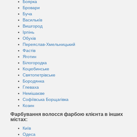
Боярка
Бровари
Буча
Василькíв
Вишгород
Ірпінь
Обухів
Переяслав-Хмельницький
Фастів
Яготин
Білогородка
Коцюбинське
Святопетрівське
Бородянка
Глеваха
Немішаєве
Софіївська Борщагівка
Козин
Фарбування волосся фарбою клієнта в інших
містах:
Київ
Одеса