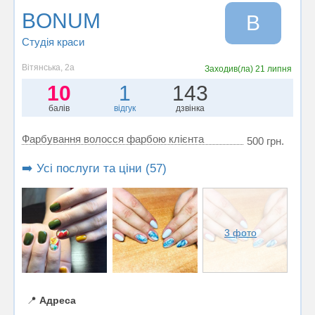
BONUM
B
Студія краси
Вітянська, 2а
Заходив(ла)
21 липня
10
1
143
балів
відгук
дзвінка
Фарбування волосся фарбою клієнта
500 грн.
➡️ Усі послуги та ціни (57)
3 фото
📍
Адреса