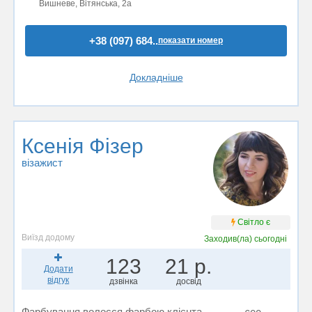
Вишневе, Вітянська, 2а
+38 (097) 684..
показати номер
Докладніше
Ксенія Фізер
візажист
Світло є
Виїзд додому
Заходив(ла)
сьогодні
123
21 р.
Додати
відгук
дзвінка
досвід
Фарбування волосся фарбою клієнта