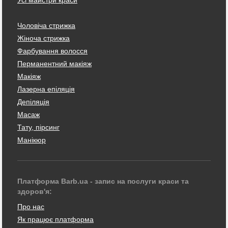
Чоловіча стрижка
Жіноча стрижка
Фарбування волосся
Перманентний макіяж
Макіяж
Лазерна епіляція
Депіляція
Масаж
Тату, пірсинг
Манікюр
Платформа Barb.ua - запис на послуги краси та
здоров'я:
Про нас
Як працює платформа