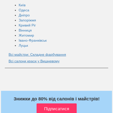
Київ
Одеса
Дніпро
Запоріжжя
Кривий Ріг
Вінниця
Житомир
Івано-Франківськ
Луцьк
Всі майстри: Складне фарбування
Всі салони краси у Вишневому
Знижки до 80% від салонів і майстрів!