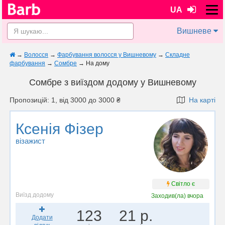
UA
Вишневе
→
Волосся
→
Фарбування волосся у Вишневому
→
Складне
фарбування
→
Сомбре
→
На дому
Сомбре з виїздом додому у Вишневому
Пропозицій: 1, від 3000 до 3000 ₴
На карті
Ксенія Фізер
візажист
Світло є
Виїзд додому
Заходив(ла)
вчора
123
21 р.
Додати