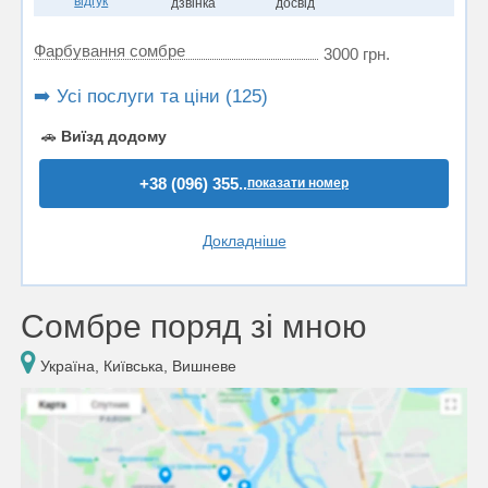
відгук
дзвінка
досвід
Фарбування сомбре
3000 грн.
➡️ Усі послуги та ціни (125)
🚗
Виїзд додому
+38 (096) 355..
показати номер
Докладніше
Сомбре поряд зі мною
Україна, Київська, Вишневе