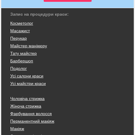
Запис на процедури краси:
Косметолог
Масажист
Перукар
Майстер манікюру
Тату майстер
Барбершоп
Подолог
Усі салони краси
Усі майстри краси
Чоловіча стрижка
Жіноча стрижка
Фарбування волосся
Перманентний макіяж
Макіяж