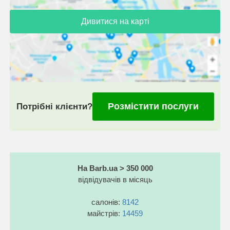
Дивитися на карті
Розмістити послуги
Потрібні клієнти?
На Barb.ua > 350 000
відвідувачів в місяць
салонів:
8142
майстрів:
14459