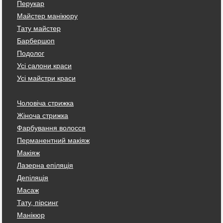
Перукар
Майстер манікюру
Тату майстер
Барбершоп
Подолог
Усі салони краси
Усі майстри краси
Чоловіча стрижка
Жіноча стрижка
Фарбування волосся
Перманентний макіяж
Макіяж
Лазерна епіляція
Депіляція
Масаж
Тату, пірсинг
Манікюр