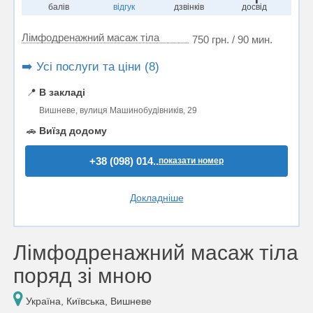
балів
відгук
дзвінків
досвід
Лімфодренажний масаж тіла
750 грн. / 90 мин.
➡️ Усі послуги та ціни (8)
📍
В закладі
Вишневе, вулиця Машинобудівників, 29
🚗
Виїзд додому
+38 (098) 014..
показати номер
Докладніше
Лімфодренажний масаж тіла
поряд зі мною
Україна, Київська, Вишневе