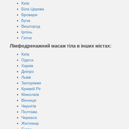
Київ
Біла Церква
Бровари
Буча
Вишгород
Ірпінь
Гатне
Лімфодренажний масаж тіла в інших містах:
Київ
Одеса
Харків
Дніпро
Львів
Запоріжжя
Кривий Ріг
Миколаїв
Вінниця
Чернігів
Полтава
Черкаси
Житомир
Суми