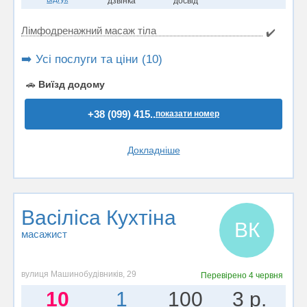
дзвінка
досвід
Лімфодренажний масаж тіла
✔️
➡️ Усі послуги та ціни (10)
🚗
Виїзд додому
+38 (099) 415..
показати номер
Докладніше
Васіліса Кухтіна
ВК
масажист
вулиця Машинобудівників, 29
Перевірено
4 червня
10
1
100
3 р.