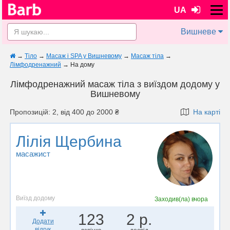
UA
Вишневе
→
Тіло
→
Масаж і SPA у Вишневому
→
Масаж тіла
→
Лімфодренажний
→
На дому
Лімфодренажний масаж тіла з виїздом додому у
Вишневому
Пропозицій: 2, від 400 до 2000 ₴
На карті
Лілія Щербина
масажист
Виїзд додому
Заходив(ла)
вчора
123
2 р.
Додати
відгук