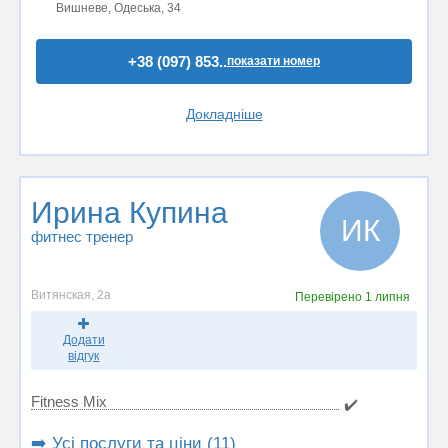
Вишневе, Одеська, 34
+38 (097) 853..
показати номер
Докладніше
Ирина Купина
ИК
фитнес тренер
Витянская, 2а
Перевірено
1 липня
Додати
відгук
Fitness Mix
✔️
➡️ Усі послуги та ціни (11)