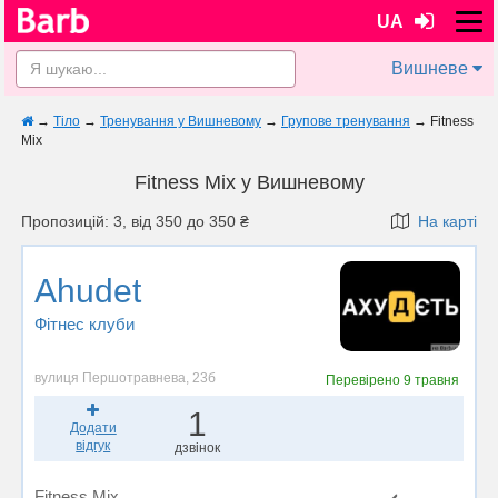
UA
Вишневе
→
Тіло
→
Тренування у Вишневому
→
Групове тренування
→
Fitness
Mix
Fitness Mix у Вишневому
Пропозицій: 3, від 350 до 350 ₴
На карті
Ahudet
Фітнес клуби
вулиця Першотравнева, 23б
Перевірено
9 травня
1
Додати
відгук
дзвінок
Fitness Mix