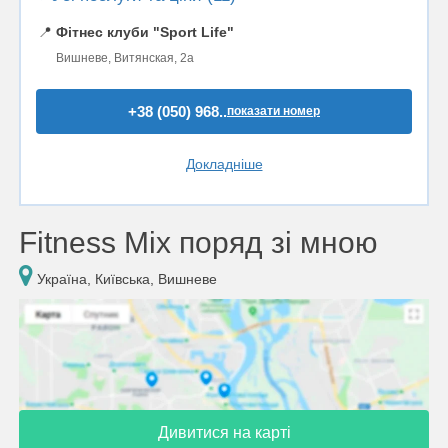
📍
Фітнес клуби "Sport Life"
Вишневе, Витянская, 2а
+38 (050) 968..
показати номер
Докладніше
Fitness Mix поряд зі мною
Україна, Київська, Вишневе
Дивитися на карті