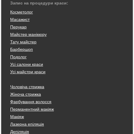
Запис на процедури краси:
Косметолог
Масажист
Перукар
Майстер манікюру
Тату майстер
Барбершоп
Подолог
Усі салони краси
Усі майстри краси
Чоловіча стрижка
Жіноча стрижка
Фарбування волосся
Перманентний макіяж
Макіяж
Лазерна епіляція
Депіляція