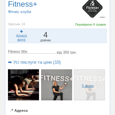
Fitness+
Фітнес клуби
Одеська, 34
Перевірено
9 травня
4
Додати
відгук
дзвінка
Fitness Mix
від 350 грн.
➡️ Усі послуги та ціни (10)
5 фото
📍
Адреса