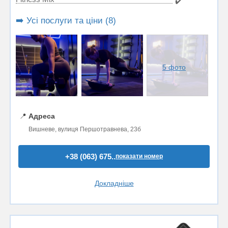
✔️
➡️ Усі послуги та ціни (8)
5 фото
📍
Адреса
Вишневе, вулиця Першотравнева, 23б
+38 (063) 675..
показати номер
Докладніше