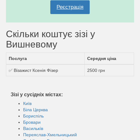
Реєстрація
Скільки коштує зiзi у
Вишневому
Послуга
Середня ціна
✅ Візажист Ксенія Фізер
2500 грн
Зiзi у сусідніх містах:
Київ
Біла Церква
Бориспіль
Бровари
Василькíв
Переяслав-Хмельницький