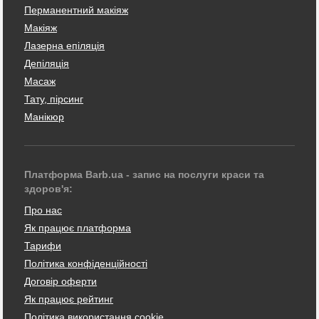
Перманентний макіяж
Макіяж
Лазерна епіляція
Депіляція
Масаж
Тату, пірсинг
Манікюр
Платформа Barb.ua - запис на послуги краси та
здоров'я:
Про нас
Як працює платформа
Тарифи
Політика конфіденційності
Договір оферти
Як працює рейтинг
Політика використання cookie