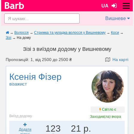
UA
Вишневе
→
Волосся
→
Стрижка та укладка волосся у Вишневому
→
Коси
→
Зiзi
→
На дому
Зiзi з виїздом додому у Вишневому
Пропозицій: 1, від 2500 до 2500 ₴
На карті
Ксенія Фізер
візажист
Світло є
Виїзд додому
Заходив(ла)
вчора
123
21 р.
Додати