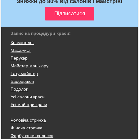
Знижки до 80% від салонів і майстрів!
Запис на процедури краси:
Косметолог
Масажист
Перукар
Майстер манікюру
Тату майстер
Барбершоп
Подолог
Усі салони краси
Усі майстри краси
Чоловіча стрижка
Жіноча стрижка
Фарбування волосся