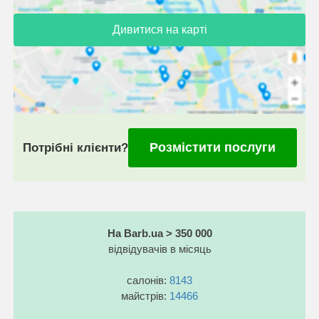
Дивитися на карті
Розмістити послуги
Потрібні клієнти?
На Barb.ua > 350 000
відвідувачів в місяць
салонів:
8143
майстрів:
14466