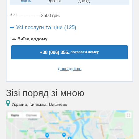
відгук
дзвінка
досвід
Зiзi
2500 грн.
➡️ Усі послуги та ціни (125)
🚗
Виїзд додому
+38 (096) 355..
показати номер
Докладніше
Зiзi поряд зі мною
Україна, Київська, Вишневе